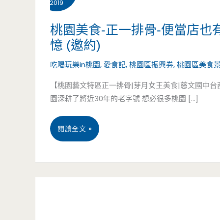
2019
桃園美食-正一排骨-便當店
憶 (邀約)
吃喝玩樂in桃園
,
愛食記
,
桃園區振興券
,
桃園區美食
【桃園藝文特區正一排骨|芽月女王美食|慈文國中
園深耕了將近30年的老字號 想必很多桃園 […]
桃
閱讀全文 »
園
美
食-
正