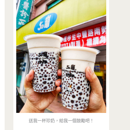
送我一杯珍奶，給我一個鼓勵吧！