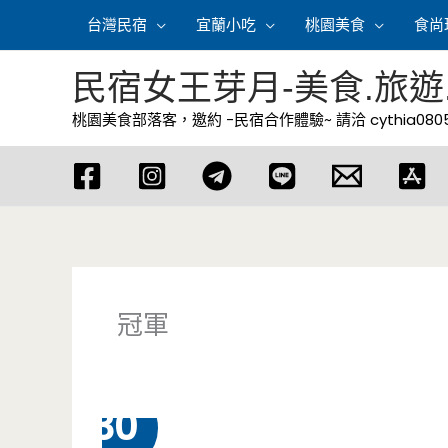
跳
台灣民宿
宜蘭小吃
桃園美食
食尚
至
主
民宿女王芽月-美食.旅遊
要
桃園美食部落客，邀約 -民宿合作體驗~ 請洽
cythia08
內
容
冠軍
12 月
30