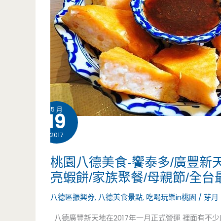
菜，
帶
你
拾
回
5 月
19
年
2017
少
桃園八德美食-饗泰多/廣豐新天地/
的
亮蝦餅/家族聚餐/母親節/全台最
古
八德區振興券
,
八德美食景點
,
吃喝玩樂in桃園
/
芽月
早
八德廣豐新天地在2017年一月正式營運 裡面有不