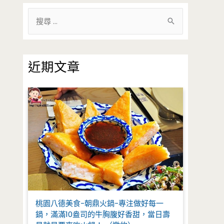
搜
尋
關
鍵
近期文章
字
:
桃園八德美食-朝鼎火鍋-專注做好每一
鍋，滿滿10盎司的牛胸腹好香甜，當日壽