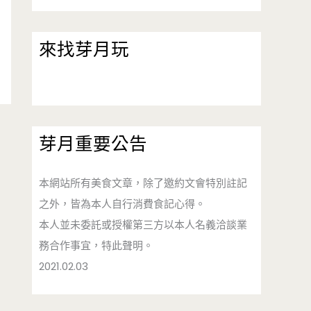
來找芽月玩
芽月重要公告
本網站所有美食文章，除了邀約文會特別註記
之外，皆為本人自行消費食記心得。
本人並未委託或授權第三方以本人名義洽談業
務合作事宜，特此聲明。
2021.02.03