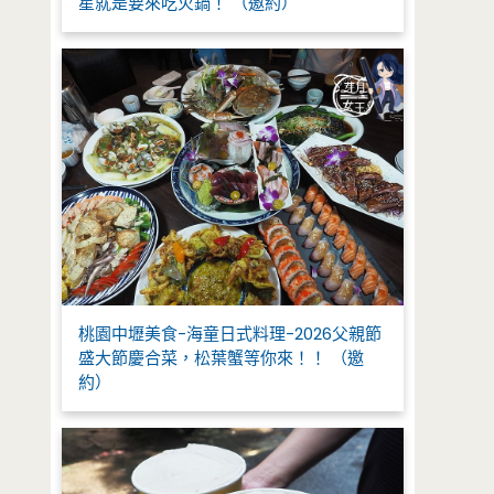
星就是要來吃火鍋！ （邀約）
桃園中壢美食-海童日式料理-2026父親節
盛大節慶合菜，松葉蟹等你來！！ （邀
約）