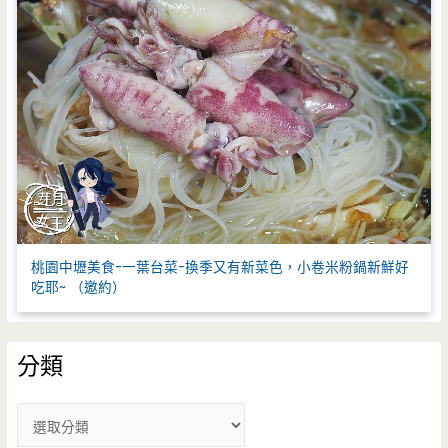
桃園中壢美食-一葉台菜-換季又有新菜色，小卷米粉鍋新鮮好
吃耶~ （邀約）
分類
分
類