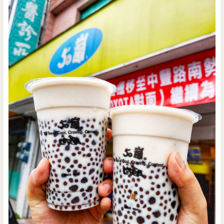
肉
飯/
老
店/
家
常
味