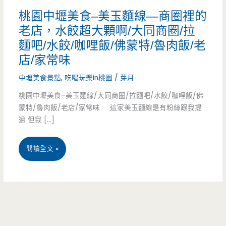
桃園中壢美食–美玉麵線—商圈裡的
老店，水餃超大顆啊/大同商圈/拉
麵吧/水餃/咖哩飯/佛蒙特/魯肉飯/老
店/家常味
中壢美食景點
,
吃喝玩樂in桃園
/
芽月
桃園中壢美食–美玉麵線/大同商圈/拉麵吧/水餃/咖哩飯/佛
蒙特/魯肉飯/老店/家常味 這家美玉麵線是有粉絲跟我提
過 但我 […]
桃
閱讀全文 »
園
中
壢
美