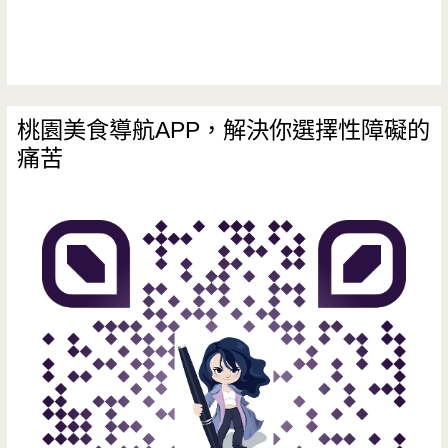
老
店，
水
餃
桃園美食導航APP，解決你選擇性障礙的
痛苦
超
大
顆
啊/
大
同
商
圈/