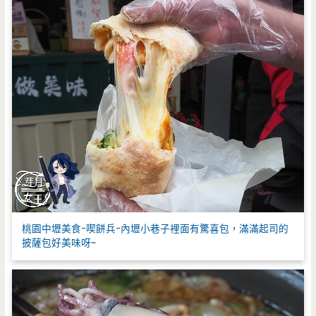
桃園中壢美食-喫餅兵-內壢小巷子裡面有驚喜包，滿滿起司的
披薩包好美味呀~