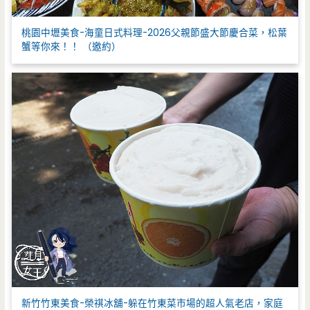
桃園中壢美食-海童日式料理-2026父親節盛大節慶合菜，松葉
蟹等你來！！ （邀約）
新竹竹東美食-榮祺冰舖-躲在竹東菜市場的超人氣老店，家庭