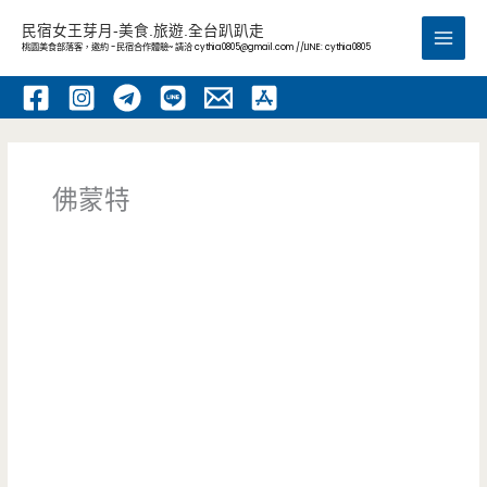
跳
民宿女王芽月-美食.旅遊.全台趴趴走
至
桃園美食部落客，邀約 -民宿合作體驗~ 請洽
cythia0805@gmail.com
//LINE: cythia0805
Main
主
要
Men
內
容
佛蒙特