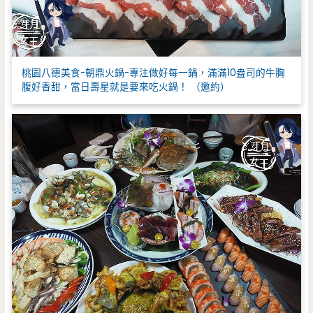
桃園八德美食-朝鼎火鍋-專注做好每一鍋，滿滿10盎司的牛胸
腹好香甜，當日壽星就是要來吃火鍋！ （邀約）