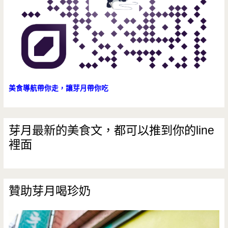
拉
麵
吧/
水
餃/
美食導航帶你走，讓芽月帶你吃
咖
哩
芽月最新的美食文，都可以推到你的line
裡面
飯/
佛
蒙
贊助芽月喝珍奶
特/
魯