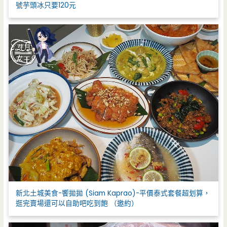
號芋頭冰只要120元
新北土城美食-饗拋拋 (Siam Kaprao)-平價泰式套餐超划算，
逛完賣場還可以自助吧吃到飽 （邀約）