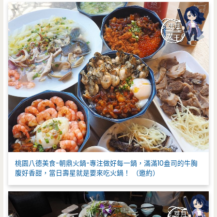
:
桃園八德美食-朝鼎火鍋-專注做好每一鍋，滿滿10盎司的牛胸
腹好香甜，當日壽星就是要來吃火鍋！ （邀約）