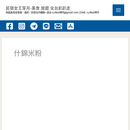
跳
民宿女王芽月-美食.旅遊.全台趴趴走
至
桃園美食部落客，邀約 -民宿合作體驗~ 請洽
cythia0805@gmail.com
//LINE: cythia0805
Main
主
要
Men
內
容
什錦米粉