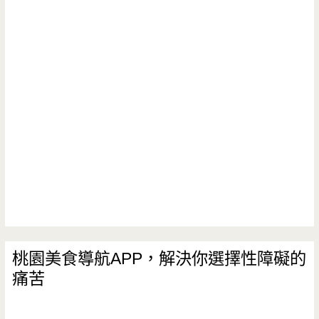
海
米
粉
【莊
敬
店】-
桃
園
居
然
桃園美食導航APP，解決你選擇性障礙的
痛苦
有
超