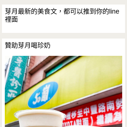
迷
芽月最新的美食文，都可以推到你的line
裡面
的
痛
風
贊助芽月喝珍奶
滷
肉
飯
（邀
約）