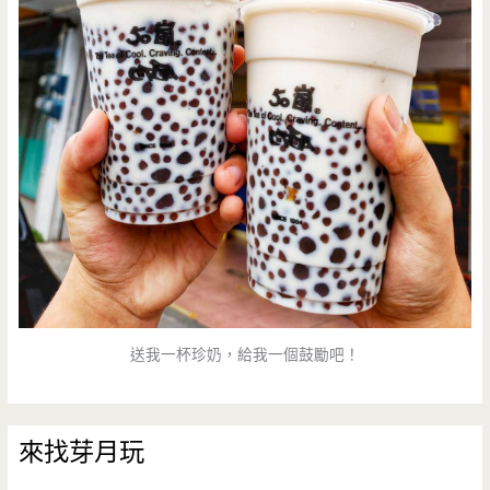
送我一杯珍奶，給我一個鼓勵吧！
來找芽月玩