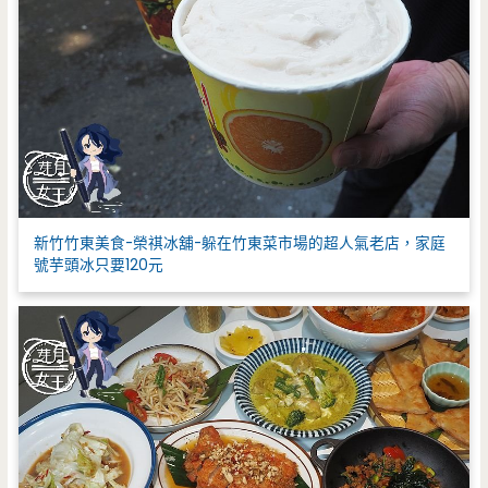
新竹竹東美食-榮祺冰舖-躲在竹東菜市場的超人氣老店，家庭
號芋頭冰只要120元