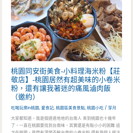
桃園同安街美食-小料理海米粉【莊
敬店】-桃園居然有超美味的小卷米
粉，還有讓我著迷的痛風滷肉飯
（邀約）
吃喝玩樂in桃園
,
愛食記
,
桃園區美食景點
,
桃園小吃
/
芽月
大家都知道，我是個道道地地的台南人 來到桃園也十幾年
了，一直在桃園要找到台南味，其實還是有點小小的困難 這
次在桃園，竟然有湯頭不輸台南的小卷米粉 還有我個人很注