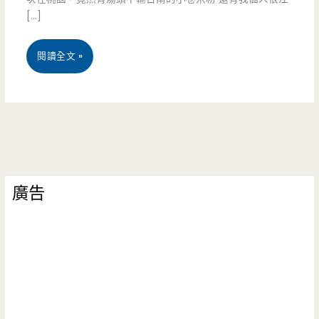
[…]
桃
閱讀全文 »
園
同
安
街
廣告
美
食-
小
料
理