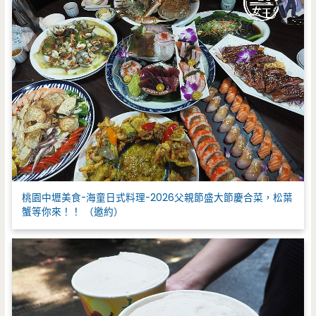
桃園中壢美食-海童日式料理-2026父親節盛大節慶合菜，松葉
蟹等你來！！ （邀約）