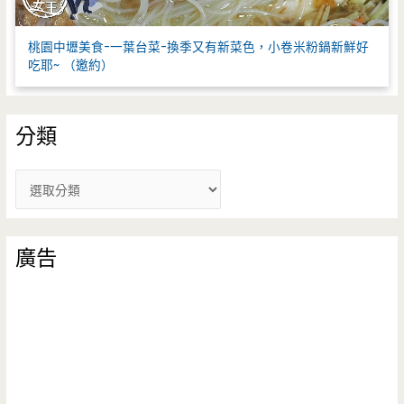
桃園中壢美食-一葉台菜-換季又有新菜色，小卷米粉鍋新鮮好
吃耶~ （邀約）
分類
分
類
廣告