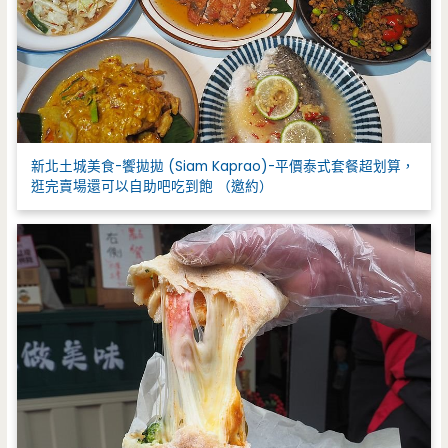
新北土城美食-饗拋拋 (Siam Kaprao)-平價泰式套餐超划算，
逛完賣場還可以自助吧吃到飽 （邀約）