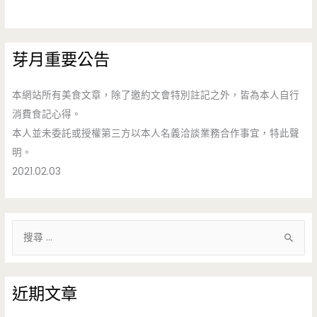
芽月重要公告
本網站所有美食文章，除了邀約文會特別註記之外，皆為本人自行
消費食記心得。
本人並未委託或授權第三方以本人名義洽談業務合作事宜，特此聲
明。
2021.02.03
搜
尋
關
鍵
近期文章
字