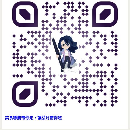
美
味
的
小
卷
米
粉，
還
有
讓
我
美食導航帶你走，讓芽月帶你吃
著