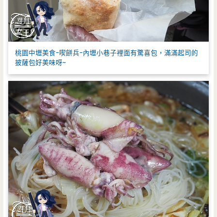
桃園中壢美食-喫餅兵-內壢小巷子裡面有驚喜包，滿滿起司的
披薩包好美味呀~