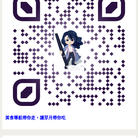
一
點
質
感，
還
可
以
讓
孩
子
美食導航帶你走，讓芽月帶你吃
盡