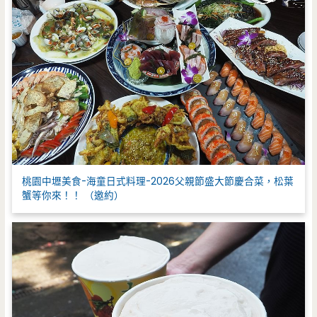
桃園中壢美食-海童日式料理-2026父親節盛大節慶合菜，松葉
蟹等你來！！ （邀約）