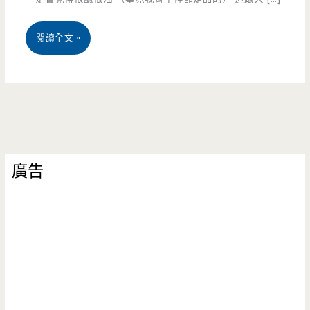
桃
閱讀全文 »
園
龍
潭
美
廣告
食-
山
水
緣
庭
園