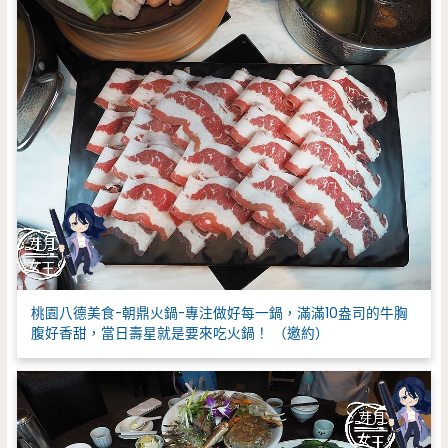
桃園八德美食-朝鼎火鍋-專注做好每一鍋，滿滿10盎司的牛胸
腹好香甜，當日壽星就是要來吃火鍋！ （邀約）