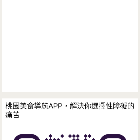
景
觀
餐
廳-
將
傳
統
客
家
桃園美食導航APP，解決你選擇性障礙的
痛苦
菜
再
加