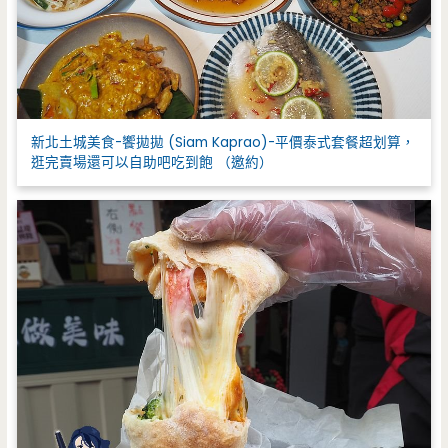
新北土城美食-饗拋拋 (Siam Kaprao)-平價泰式套餐超划算，
逛完賣場還可以自助吧吃到飽 （邀約）