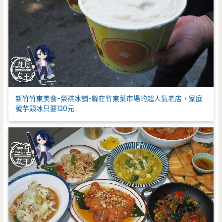
新竹竹東美食-榮祺冰舖-躲在竹東菜市場的超人氣老店，家庭
號芋頭冰只要120元