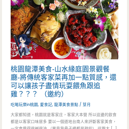
桃園龍潭美食-山水緣庭園景觀餐
廳-將傳統客家菜再加一點質感，還
可以讓孩子盡情玩耍餵魚跟追
雞？？？ （邀約）
吃喝玩樂in桃園
,
愛食記
,
龍潭美食景點
/
芽月
大家都知道，桃園就是客家庄，客家大本營 所以這邊的飲食
都是以客家口味居多 要以一個道地台南人來評斷客家美食，
一定會覺得很鹹很油 （畢竟我骨子裡都是甜的） 這跟大 […]