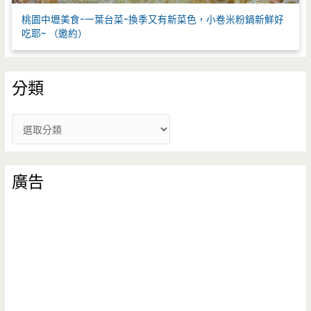
桃園中壢美食-一葉台菜-換季又有新菜色，小卷米粉鍋新鮮好
吃耶~ （邀約）
分類
分
類
廣告