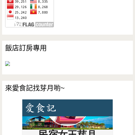
飯店訂房專用
來愛食記找芽月喲~