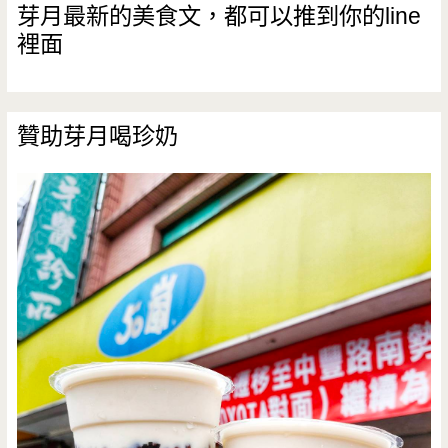
情
芽月最新的美食文，都可以推到你的line
裡面
玩
耍
餵
贊助芽月喝珍奶
魚
跟
追
雞？？？
（邀
約）