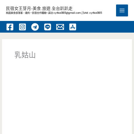
跳
民宿女王芽月-美食.旅遊.全台趴趴走
至
桃園美食部落客，邀約 -民宿合作體驗~ 請洽
cythia0805@gmail.com
//LINE: cythia0805
Main
主
要
Men
內
容
乳姑山