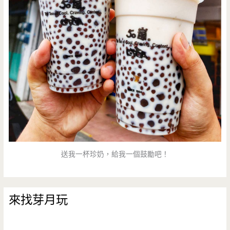
送我一杯珍奶，給我一個鼓勵吧！
來找芽月玩