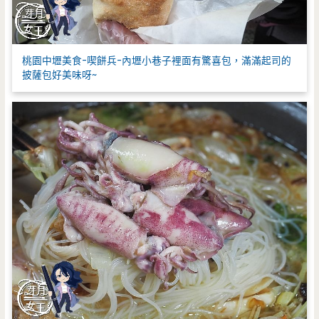
桃園中壢美食-喫餅兵-內壢小巷子裡面有驚喜包，滿滿起司的
披薩包好美味呀~