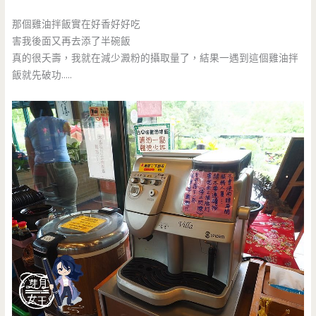
那個雞油拌飯實在好香好好吃
害我後面又再去添了半碗飯
真的很夭壽，我就在減少澱粉的攝取量了，結果一遇到這個雞油拌
飯就先破功…..