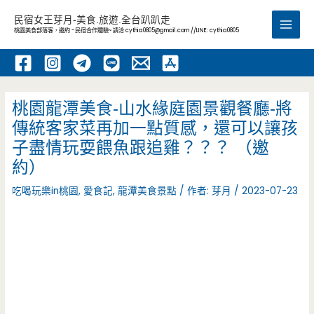
跳
民宿女王芽月-美食.旅遊.全台趴趴走
至
桃園美食部落客，邀約 -民宿合作體驗~ 請洽
cythia0805@gmail.com
//LINE: cythia0805
Main
主
要
Men
內
容
桃園龍潭美食-山水緣庭園景觀餐廳-將
傳統客家菜再加一點質感，還可以讓孩
子盡情玩耍餵魚跟追雞？？？ （邀
約）
吃喝玩樂in桃園
,
愛食記
,
龍潭美食景點
/ 作者:
芽月
/
2023-07-23