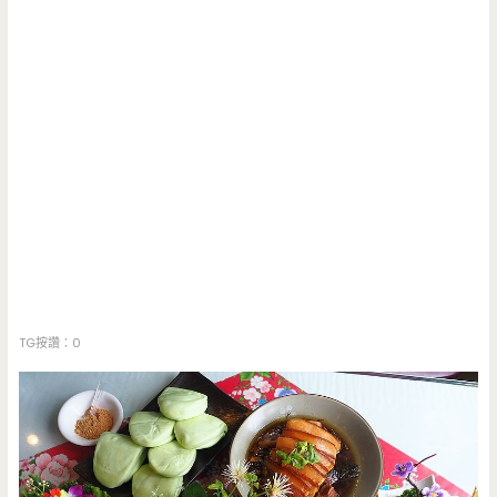
TG按讚：0