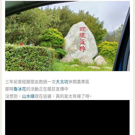
三年前曾經跟朋友跑過一次
大北坑
休閒農業區
那時
魯冰花
的活動正在瘋狂宣傳中
沒想到，
山水緣
就在這邊，真的是太有緣了呀~