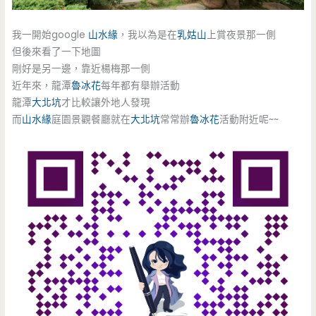
我一開始google
山水緣
，我以為是在
乳姑山
上賞夜景那一側
但後來看了一下地圖
剛好是另一邊，靠近楊梅那一側
近年來，龍潭
魯冰花
每年都有舉辦活動
龍潭
大北坑
才比較讓外地人發現
而
山水緣
庭園景觀餐廳就在
大北坑
常常辦
魯冰花
活動附近呢~~