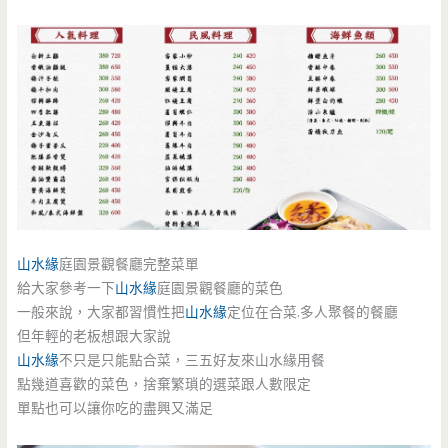
山水緣
庭園景觀餐廳完整菜單
給大家參考一下
山水緣
庭園景觀餐廳的菜色
一般來說，大家都習慣性把
山水緣
定位在合菜.多人聚餐的餐廳
但年輕的老板想跟大家說
山水緣
不只是只能點合菜，三五好友來山水緣用餐
點幾道喜歡的菜色，捨棄繁瑣的選菜跟人數限定
單點也可以讓你吃的盡興又滿足