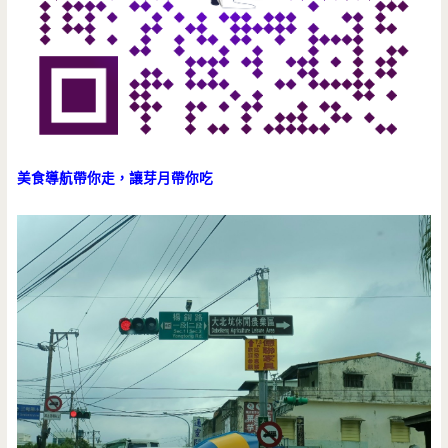
美食導航帶你走，讓芽月帶你吃