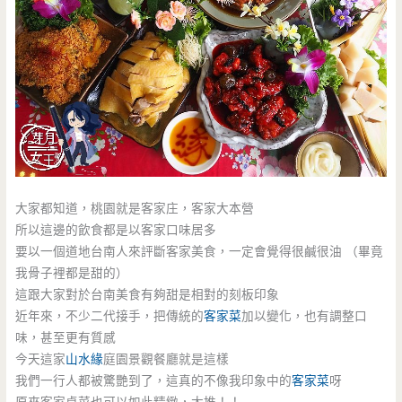
大家都知道，桃園就是客家庄，客家大本營
所以這邊的飲食都是以客家口味居多
要以一個道地台南人來評斷客家美食，一定會覺得很鹹很油 （畢竟
我骨子裡都是甜的）
這跟大家對於台南美食有夠甜是相對的刻板印象
近年來，不少二代接手，把傳統的
客家菜
加以變化，也有調整口
味，甚至更有質感
今天這家
山水緣
庭園景觀餐廳就是這樣
我們一行人都被驚艷到了，這真的不像我印象中的
客家菜
呀