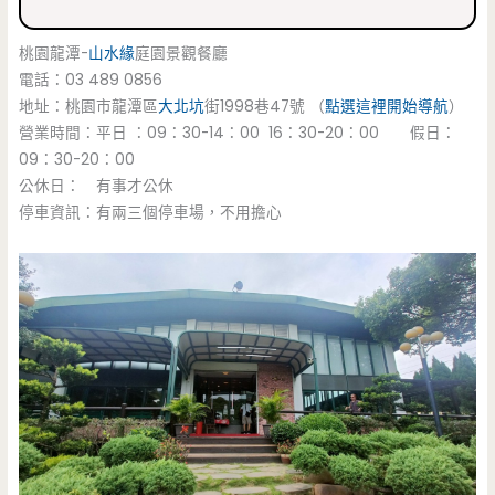
桃園龍潭-
山水緣
庭園景觀餐廳
電話：03 489 0856
地址：桃園市龍潭區
大北坑
街1998巷47號 （
點選這裡開始導航
）
營業時間：平日 ：09：30-14：00 16：30-20：00 假日：
09：30-20：00
公休日： 有事才公休
停車資訊：有兩三個停車場，不用擔心