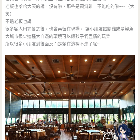
老板也哈哈大笑的說，沒有啦，那些是觀賞雞，不能吃的啦~~~（大
笑）
不過老板也說
很多客人用完餐之後，也會再留在現場， 讓小朋友餵餵雞或是鯉魚
大城市很少這種大自然的環境可以讓孩子們盡情的玩樂
所以很多小朋友到後面反而是賴在這裡不走了呢~