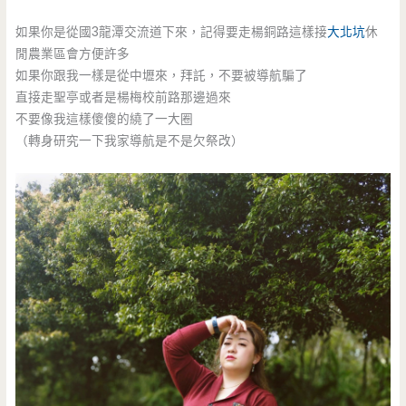
如果你是從國3龍潭交流道下來，記得要走楊銅路這樣接
大北坑
休
閒農業區會方便許多
如果你跟我一樣是從中壢來，拜託，不要被導航騙了
直接走聖亭或者是楊梅校前路那邊過來
不要像我這樣傻傻的繞了一大圈
（轉身研究一下我家導航是不是欠祭改）