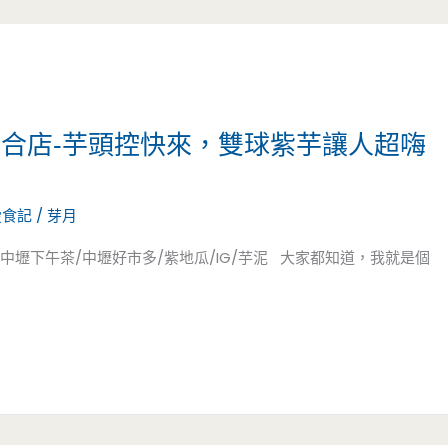
複合店-芋頭控快來，雙球紫芋讓人超嗨
愛食記
/
芽月
中壢下午茶/中壢好市多/紫地瓜/IG/芋泥 大家都知道，我就是個