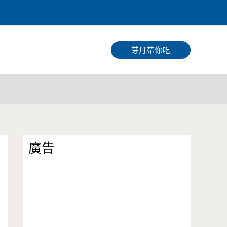
搜
尋
芽月帶你吃
廣告