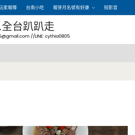
玩家報導
台南小吃
報芽月名號有好康
短影音
.全台趴趴走
05@gmail.com
//LINE: cythia0805