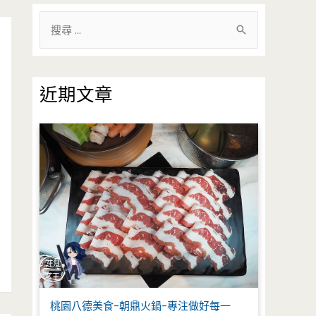
搜
尋
關
鍵
近期文章
字
:
桃園八德美食-朝鼎火鍋-專注做好每一