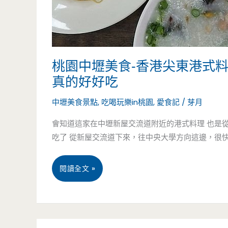
桃園中壢美食-香港尖東港式
真的好好吃
中壢美食景點
,
吃喝玩樂in桃園
,
愛食記
/
芽月
會知道這家在中壢新屋交流道附近的港式料理 也是
吃了 從新屋交流道下來，往中央大學方向這邊，很快就
桃
閱讀全文 »
園
中
3 月
3