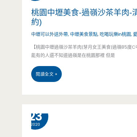
桃園中壢美食-過嶺沙茶羊肉-
水
店-
約)
果
芋
中壢可以外送外帶
,
中壢美食景點
,
吃喝玩樂in桃園
,
茶
頭
【桃園中壢過嶺沙茶羊肉|芽月女王美食|過嶺85度
也
控
能有的人還不知道過嶺是在桃園那裡 但是
太
快
桃
閱讀全文 »
炸
來，
園
了
雙
中
吧！！
球
2 月
23
壢
（邀
紫
2020
美
約）
芋