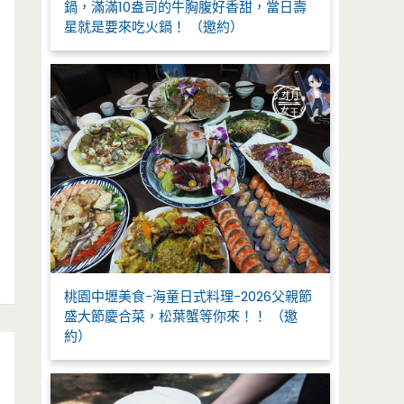
鍋，滿滿10盎司的牛胸腹好香甜，當日壽
星就是要來吃火鍋！ （邀約）
桃園中壢美食-海童日式料理-2026父親節
盛大節慶合菜，松葉蟹等你來！！ （邀
約）