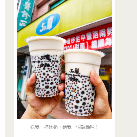
送我一杯珍奶，給我一個鼓勵吧！