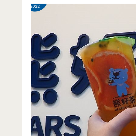
壢
2022
美
食-
香
港
尖
東
港
式
料
理-