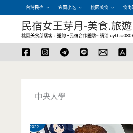
跳
台灣民宿
宜蘭小吃
桃園美食
食尚
至
主
民宿女王芽月-美食.旅遊
要
桃園美食部落客，邀約 -民宿合作體驗~ 請洽
cythia08
內
容
中央大學
8 月
12
2022