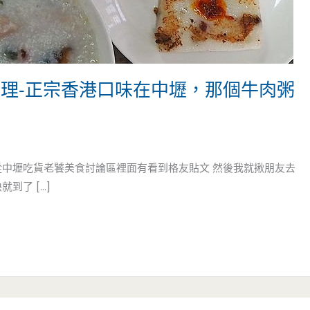
料理-正宗香港口味在中壢，那個牛肉粥
從中壢吃貨老饕美食討論區裡面有看到格友貼文 然後我就揪朋友去
到了 […]