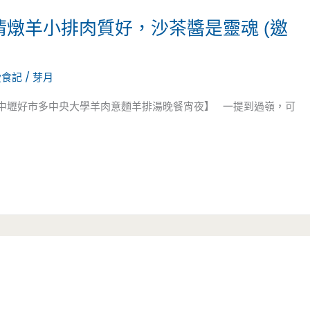
清燉羊小排肉質好，沙茶醬是靈魂 (邀
愛食記
/
芽月
C中壢好市多中央大學羊肉意麵羊排湯晚餐宵夜】 一提到過嶺，可