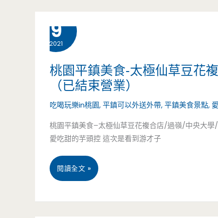
平
牛
5 月
9
鎮
肉
2021
美
粥
食-
桃園平鎮美食-太極仙草豆花
真
（已結束營業）
熊
的
吃喝玩樂in桃園
,
平鎮可以外送外帶
,
平鎮美食景點
,
好
好
桃園平鎮美食–太極仙草豆花複合店/過嶺/中央大學/
茶-
愛吃甜的芋頭控 這次是看到游才子
好
過
吃
嶺
桃
閱讀全文 »
好
園
喝
平