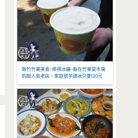
新竹竹東美食-榮祺冰舖-躲在竹東菜市場
的超人氣老店，家庭號芋頭冰只要120元