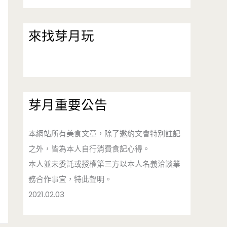
來找芽月玩
芽月重要公告
本網站所有美食文章，除了邀約文會特別註記
之外，皆為本人自行消費食記心得。
本人並未委託或授權第三方以本人名義洽談業
務合作事宜，特此聲明。
2021.02.03