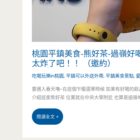
正
宗
香
港
桃園平鎮美食-熊好茶-過嶺
口
太炸了吧！！ （邀約）
味
吃喝玩樂in桃園
,
平鎮可以外送外帶
,
平鎮美食景點
,
在
要邁入春天嚕~在這個乍暖還寒時候 如果有好喝的飲
介紹這家熊好茶 位置就在中央大學附近 也算是過嶺
中
壢，
桃
閱讀全文 »
那
園
個