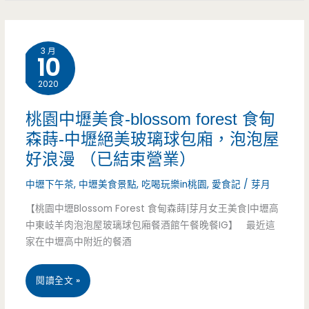
起
豆
眼
沙
3 月
早
10
牛
餐
2020
奶
攤
桃園中壢美食-blossom forest 食甸
（邀
車，
森蒔-中壢絕美玻璃球包廂，泡泡屋
約）
好浪漫 （已結束營業）
有
中壢下午茶
,
中壢美食景點
,
吃喝玩樂in桃園
,
愛食記
/
芽月
好
【桃園中壢Blossom Forest 食甸森蒔|芽月女王美食|中壢高
吃
中東岐羊肉泡泡屋玻璃球包廂餐酒館午餐晚餐IG】 最近這
的
家在中壢高中附近的餐酒
貝
桃
閱讀全文 »
果
園