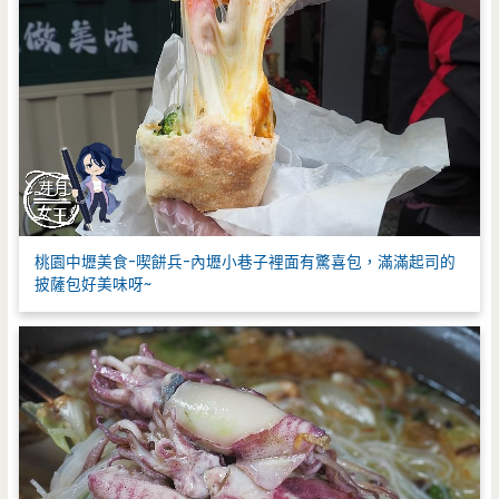
桃園中壢美食-喫餅兵-內壢小巷子裡面有驚喜包，滿滿起司的
披薩包好美味呀~