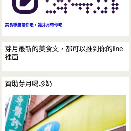
美食導航帶你走，讓芽月帶你吃
芽月最新的美食文，都可以推到你的line
裡面
贊助芽月喝珍奶