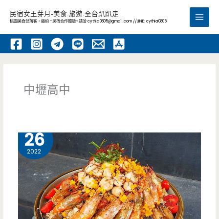
跳
民宿女王芽月-美食.旅遊.全台趴趴走
至
桃園美食部落客，邀約 -民宿合作體驗~ 請洽
cythia0805@gmail.com
//LINE: cythia0805
Main
主
要
Men
內
容
中壢高中
1 月
26
2022