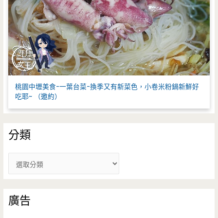
桃園中壢美食-一葉台菜-換季又有新菜色，小卷米粉鍋新鮮好
吃耶~ （邀約）
分類
分
類
廣告