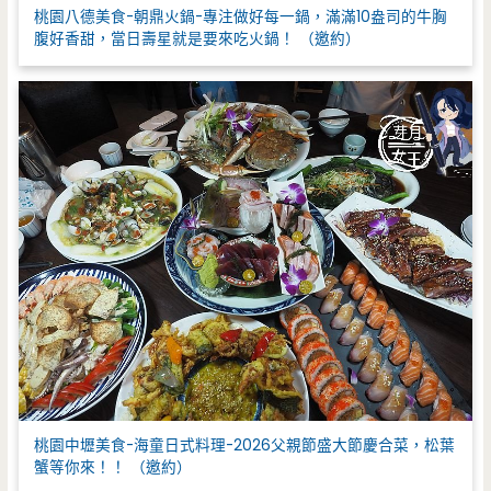
桃園八德美食-朝鼎火鍋-專注做好每一鍋，滿滿10盎司的牛胸
腹好香甜，當日壽星就是要來吃火鍋！ （邀約）
桃園中壢美食-海童日式料理-2026父親節盛大節慶合菜，松葉
蟹等你來！！ （邀約）