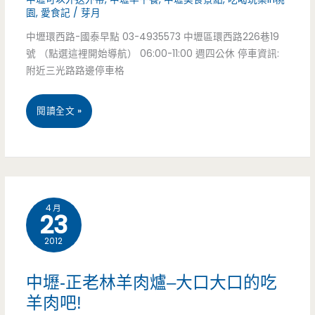
園
,
愛食記
/
芽月
酪
中壢環西路-國泰早點 03-4935573 中壢區環西路226巷19
超
號 （點選這裡開始導航） 06:00-11:00 週四公休 停車資訊:
附近三光路路邊停車格
好
吃/
桃
閱讀全文 »
中
園
壢
中
高
壢
4 月
中/
23
美
優
2012
食-
格
國
中壢-正老林羊肉爐–大口大口的吃
乳
泰
羊肉吧!