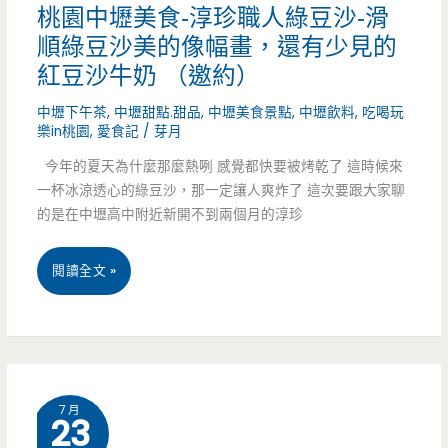
bistro
桃園中壢美食-淳珍職人綠豆沙-滑
順綠豆沙美的像幅畫，還有少見的
羽
紅豆沙牛奶 （邀約）
樂
中壢下午茶
,
中壢甜點.甜品
,
中壢美食景點
,
中壢飲料
,
吃喝玩
複
樂in桃園
,
愛食記
/
芽月
合
今年的夏天為什麼那麼熱咧 感覺都快要被烤乾了 這時候來
一杯冰涼透心的綠豆沙，那一定讓人爽炸了 這次要跟大家聊
式
的是在中壢高中附近新開不到兩個月的淳珍
餐
桃
閱讀全文 »
吧-
園
巨
中
無
壢
霸
7 月
23
美
痛