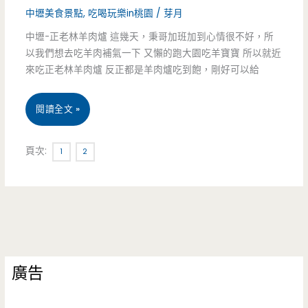
酪/
早
中壢美食景點
,
吃喝玩樂in桃園
/
芽月
日
點-
中壢-正老林羊肉爐 這幾天，秉哥加班加到心情很不好，所
以我們想去吃羊肉補氣一下 又懶的跑大園吃羊寶寶 所以就近
本
低
來吃正老林羊肉爐 反正都是羊肉爐吃到飽，剛好可以給
麵
調
粉/
中
閱讀全文 »
巷
預
壢-
弄
頁次:
1
2
約/
正
早
下
老
餐
午
林
店，
茶/
羊
爆
彌
肉
料
廣告
月/
爐
實