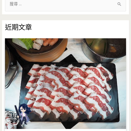
搜
尋
關
鍵
近期文章
字
: