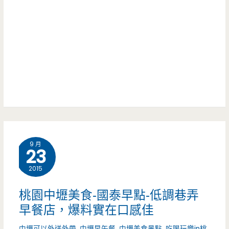
Oven-
誘
只
人
想
給
你
最
天
9 月
然
23
的，
2015
優
桃園中壢美食-國泰早點-低調巷弄
格
早餐店，爆料實在口感佳
乳
中壢可以外送外帶
,
中壢早午餐
,
中壢美食景點
,
吃喝玩樂in桃