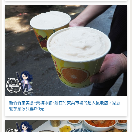
新竹竹東美食-榮祺冰舖-躲在竹東菜市場的超人氣老店，家庭
號芋頭冰只要120元