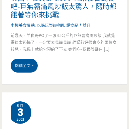
吧-巨無霸痛風炒飯太驚人，隨時都
餓著等你來挑戰
中壢美食景點
,
吃喝玩樂in桃園
,
愛食記
/
芽月
前幾天，希傑哥PO了一張4.1公斤的巨無霸痛風炒飯 我就覺
得這太恐怖了，一定要去見識見識 趕緊敲好很會吃的兩位女
孩兒，我馬上就給它預約了下去 她們吃~我跟傑哥在 […]
桃
閱讀全文 »
園
中
壢
8 月
3
美
2021
食-