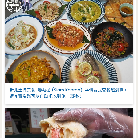
新北土城美食-饗拋拋 (Siam Kaprao)-平價泰式套餐超划算，
逛完賣場還可以自助吧吃到飽 （邀約）