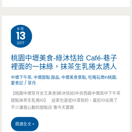
漢
中
堡,85
壢
元
9 月
13
美
好
2017
食-
划
blossom
桃園中壢美食-綠沐恬拾 Café-巷子
算
裡面的一抹綠，抹茶生乳捲太誘人
forest
中壢下午茶
,
中壢甜點.甜品
,
中壢美食景點
,
吃喝玩樂in桃園
,
食
愛食記
/
芽月
甸
【桃園中壢芽月女王美食|綠沐恬拾|中央西路中壢高中下午茶
森
甜點抹茶生乳捲IG】 這家也是從IG滑到的，最近IG出現了
不少讓我心動的甜點店 像今天要跟
蒔-
中
桃
閱讀全文 »