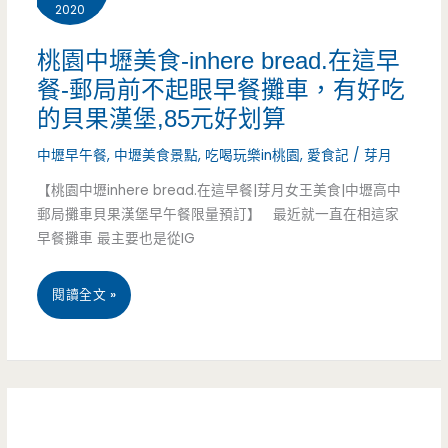
2020
食-
風
淳
炒
桃園中壢美食-inhere bread.在這早
餐-郵局前不起眼早餐攤車，有好吃
珍
飯
的貝果漢堡,85元好划算
職
太
中壢早午餐
,
中壢美食景點
,
吃喝玩樂in桃園
,
愛食記
/
芽月
人
驚
【桃園中壢inhere bread.在這早餐|芽月女王美食|中壢高中
綠
人，
郵局攤車貝果漢堡早午餐限量預訂】 最近就一直在相這家
早餐攤車 最主要也是從IG
豆
隨
沙-
時
桃
閱讀全文 »
滑
都
園
順
餓
中
綠
著
壢
豆
等
美