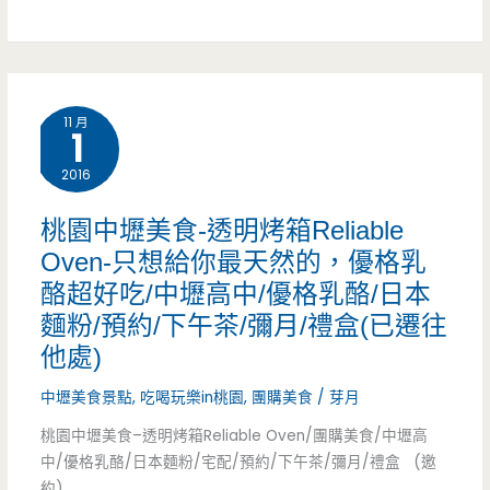
壢
園
絕
中
美
壢
11 月
玻
1
美
璃
2016
食-
球
綠
桃園中壢美食-透明烤箱Reliable
包
Oven-只想給你最天然的，優格乳
沐
酪超好吃/中壢高中/優格乳酪/日本
廂，
恬
麵粉/預約/下午茶/彌月/禮盒(已遷往
泡
拾
他處)
泡
Café-
中壢美食景點
,
吃喝玩樂in桃園
,
團購美食
/
芽月
屋
巷
桃園中壢美食–透明烤箱Reliable Oven/團購美食/中壢高
中/優格乳酪/日本麵粉/宅配/預約/下午茶/彌月/禮盒 (邀
好
子
約)