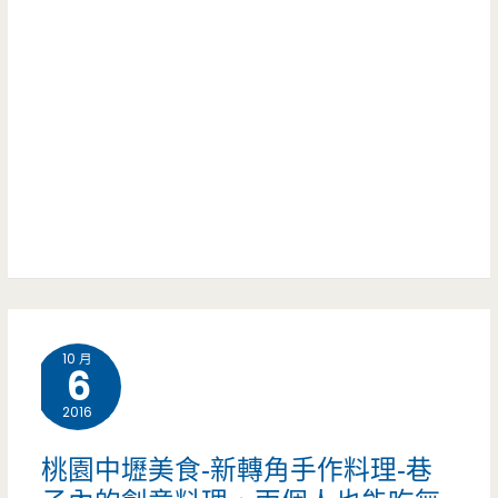
小
麵/
火
中
車
壢
也
交
可
流
以
道/
溜
婦
小
幼
孩
10 月
館/
6
鴨
2016
肉
桃園中壢美食-新轉角手作料理-巷
水