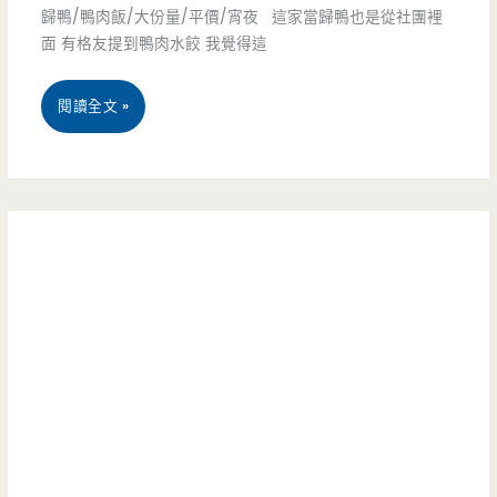
歸鴨/鴨肉飯/大份量/平價/宵夜 這家當歸鴨也是從社團裡
國
小
面 有格友提到鴨肉水餃 我覺得這
蝦
朋
桃
吃
閱讀全文 »
友
園
到
的
新
飽，
動
屋
愛
物
美
吃
天
食-
蝦
堂，
立
子
餵
鼎
的
羊
鴨
快
坐
肉
來！