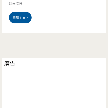
燒
週末假日
中
刈
壢
桃
閱讀全文 »
包-
交
園
半
流
中
夜
道/
壢
覓
平
—
食
價/
廣告
8
何
巴
House
處
黎
美
尋，
藍
國
這
帶/
原
裡
天