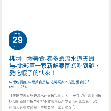
12 月
29
2018
桃園中壢美食-泰多蝦流水道夾蝦
場-北部第一家新鮮泰國蝦吃到飽，
愛吃蝦子的快來！
中壢吃到飽
,
中壢美食景點
,
吃喝玩樂in桃園
,
愛食記
/
cythia1234
【桃園中壢泰多蝦流水道夾蝦場|芽月女王美食|環西路泰國蝦
吃到飽新鮮母蝦牛小排不收服務費新屋交流道北部第一家】
這兩天有格友通報，中壢要開一家流水泰 […]