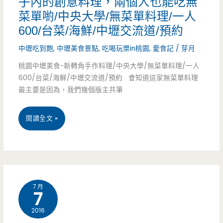
子內的創意料理，兩個人也能吃無
菜單喲/中央大學/無菜單料理/一人
餃/
600/台菜/海鮮/中壢交流道/預約
當
中壢吃到飽
,
中壢美食景點
,
吃喝玩樂in桃園
,
愛食記
/
芽月
歸
桃園中壢美食-新轉角手作料理/中央大學/無菜單料理/一人
鴨/
600/台菜/海鮮/中壢交流道/預約 會知道這家無菜單料理
最主要是因為，我們幾個版主共筆
鴨
肉
桃
閱讀全文 »
飯/
園
大
中
份
壢
7 月
量/
7
美
平
2016
食-