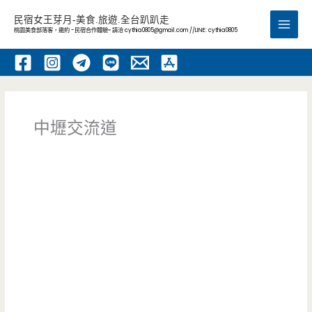
跳
民宿女王芽月-美食.旅遊.全台趴趴走
至
桃園美食部落客，邀約 -民宿合作體驗~ 請洽
cythia0805@gmail.com
//LINE: cythia0805
Main
主
要
Men
內
容
中壢交流道