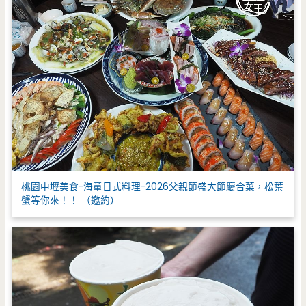
桃園中壢美食-海童日式料理-2026父親節盛大節慶合菜，松葉
蟹等你來！！ （邀約）