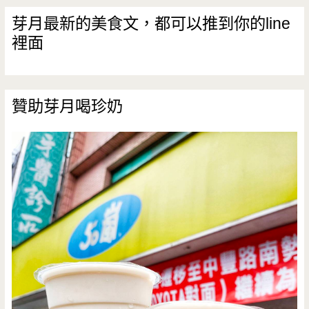
交
芽月最新的美食文，都可以推到你的line
裡面
流
道
贊助芽月喝珍奶