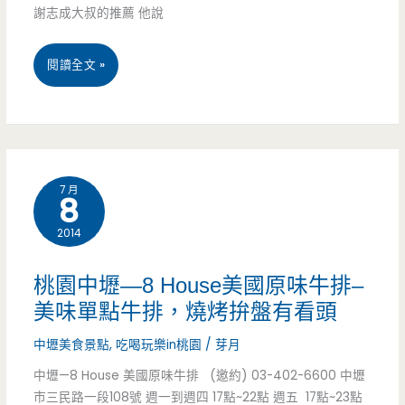
約
謝志成大叔的推薦 他說
工
國
派
中/
桃
閱讀全文 »
好
中
園
吃
壢
中
呀!/
交
壢
7 月
文
流
8
美
化
道/
2014
食
國
魯
推
桃園中壢—8 House美國原味牛排–
小/
肉
薦-
美味單點牛排，燒烤拚盤有看頭
文
飯/
蓁
中壢美食景點
,
吃喝玩樂in桃園
/
芽月
化
小
汪
中壢—8 House 美國原味牛排 (邀約) 03-402-6600 中壢
市三民路一段108號 週一到週四 17點~22點 週五 17點~23點
街/
菜/