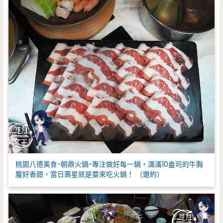
:
桃園八德美食-朝鼎火鍋-專注做好每一鍋，滿滿10盎司的牛胸
腹好香甜，當日壽星就是要來吃火鍋！ （邀約）