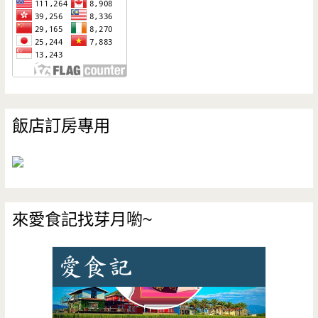
飯店訂房專用
來愛食記找芽月喲~