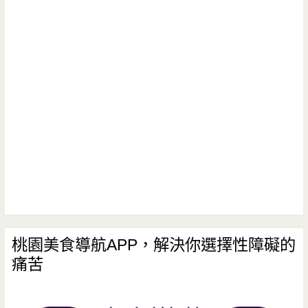
味
有
然
牛
好
食
排
吃
材/
–
的
下
美
刈
午
味
包
茶/
單
啦/
點
點
果
心/
牛
菜
伴
排，
桃園美食導航APP，解決你選擇性障礙的
市
手
痛苦
燒
場/
禮
烤
志