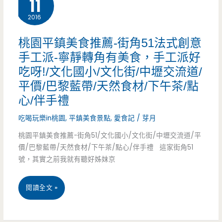
11
意
2016
食
料
–
桃園平鎮美食推薦-街角51法式創意
理，
手工派-寧靜轉角有美食，手工派好
紅
兩
吃呀!/文化國小/文化街/中壢交流道/
燒
平價/巴黎藍帶/天然食材/下午茶/點
個
牛
心/伴手禮
人
肉
吃喝玩樂in桃園
,
平鎮美食景點
,
愛食記
/
芽月
也
麵
桃園平鎮美食推薦-街角51/文化國小/文化街/中壢交流道/平
能
價/巴黎藍帶/天然食材/下午茶/點心/伴手禮 這家街角51
食
號，其實之前我就有聽好姊妹京
吃
館
無
桃
閱讀全文 »
–
菜
園
民
單