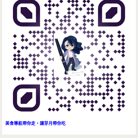
拚
廣
盤
路/
有
焢
看
肉
頭
飯/
宵
夜/
早
午
餐/
中
美食導航帶你走，讓芽月帶你吃
壢