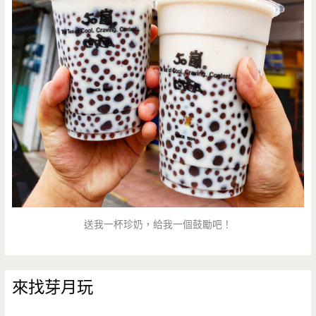
送我一杯珍奶，給我一個鼓勵吧！
來找芽月玩