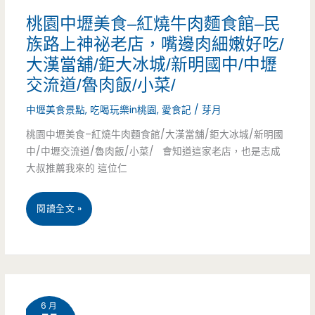
價/
新
桃園中壢美食–紅燒牛肉麵食館–民
宵
轉
族路上神祕老店，嘴邊肉細嫩好吃/
夜
大漢當舖/鉅大冰城/新明國中/中壢
角
交流道/魯肉飯/小菜/
手
中壢美食景點
,
吃喝玩樂in桃園
,
愛食記
/
芽月
作
桃園中壢美食–紅燒牛肉麵食館/大漢當舖/鉅大冰城/新明國
料
中/中壢交流道/魯肉飯/小菜/ 會知道這家老店，也是志成
大叔推薦我來的 這位仁
理-
巷
桃
閱讀全文 »
子
園
內
中
的
壢
創
6 月
美