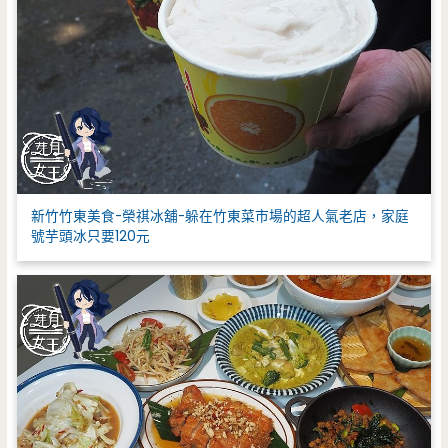
新竹竹東美食-榮祺冰舖-躲在竹東菜市場的超人氣老店，家庭
號芋頭冰只要120元