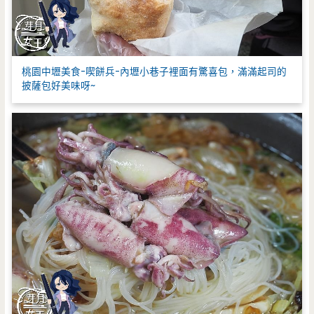
桃園中壢美食-喫餅兵-內壢小巷子裡面有驚喜包，滿滿起司的
披薩包好美味呀~