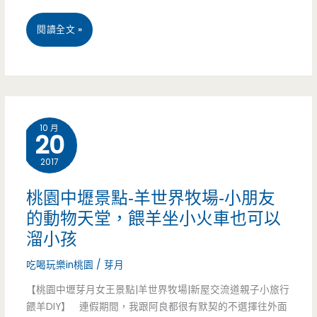
桃
閱讀全文 »
園
中
壢
10 月
20
美
2017
食-
泰
桃園中壢景點-羊世界牧場-小朋友
的動物天堂，餵羊坐小火車也可以
多
溜小孩
蝦
吃喝玩樂in桃園
/
芽月
流
【桃園中壢芽月女王景點|羊世界牧場|新屋交流道親子小旅行
水
餵羊DIY】 連假期間，我跟阿良都很有默契的不選擇往外面