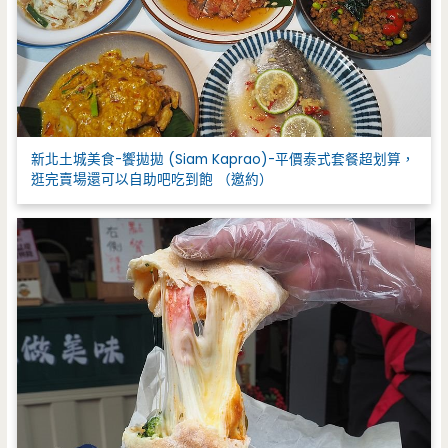
新北土城美食-饗拋拋 (Siam Kaprao)-平價泰式套餐超划算，
逛完賣場還可以自助吧吃到飽 （邀約）