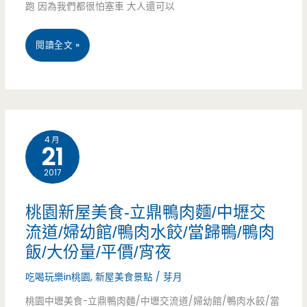
跑 因為我們都很怕塞車 大人還可以
道
夾
桃
閱讀全文 »
蝦
園
場-
中
北
壢
部
4 月
21
景
第
2017
點-
一
羊
桃園新屋美食-立鼎鴨肉麵/中壢交
家
世
流道/婦幼館/鴨肉水餃/當歸鴨/鴨肉
新
飯/大份量/平價/宵夜
界
鮮
吃喝玩樂in桃園
,
新屋美食景點
/
芽月
牧
泰
桃園中壢美食-立鼎鴨肉麵/中壢交流道/婦幼館/鴨肉水餃/當
場-