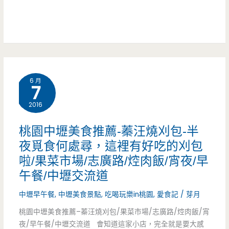
人
意
好
600/
手
吃/
台
工
大
菜/
派-
漢
海
6 月
寧
7
當
鮮/
靜
舖/
2016
中
轉
鉅
桃園中壢美食推薦-蓁汪燒刈包-半
壢
角
大
夜覓食何處尋，這裡有好吃的刈包
交
啦/果菜市場/志廣路/焢肉飯/宵夜/早
有
冰
午餐/中壢交流道
流
美
城/
中壢早午餐
,
中壢美食景點
,
吃喝玩樂in桃園
,
愛食記
/
芽月
道/
食，
新
桃園中壢美食推薦–蓁汪燒刈包/果菜市場/志廣路/焢肉飯/宵
預
手
明
夜/早午餐/中壢交流道 會知道這家小店，完全就是要大感