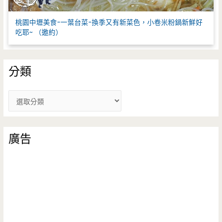
桃園中壢美食-一葉台菜-換季又有新菜色，小卷米粉鍋新鮮好
吃耶~ （邀約）
分類
分
類
廣告