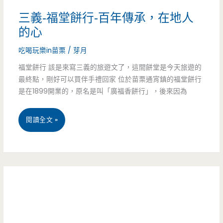
山
三義-福堂餅行-百年傳承，在地人
莊
的心
環
吃喝玩樂in苗栗
/
芽月
境
福堂餅行 該是來寫三義的旅遊文了，這間餅堂是今天旅遊的
最終點，剛好可以買伴手禮回家 位於苗栗通宵鎮的福堂餅行
篇-
是在1899開業的，原名是叫「廣福香餅行」，後來因為
只
三
閱讀全文 »
緣
義-
身
福
在
堂
此
餅
山
行-
中