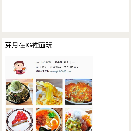
芽月在IG裡面玩