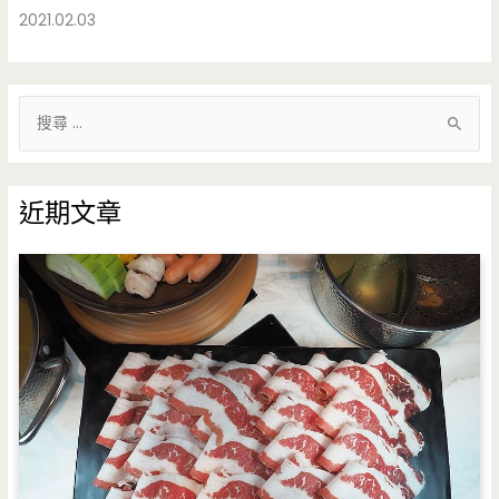
2021.02.03
搜
尋
關
鍵
近期文章
字
: