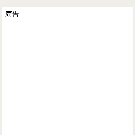
工
廣告
坊
木
雕
DIY
–
小
四
的
另
類
藝