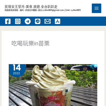
跳
民宿女王芽月-美食.旅遊.全台趴趴走
至
桃園美食部落客，邀約 -民宿合作體驗~ 請洽
cythia0805@gmail.com
//LINE: cythia0805
Main
主
要
Men
內
容
吃喝玩樂in苗栗
4 月
14
2022