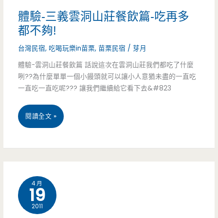
體驗-三義雲洞山莊餐飲篇-吃再多
都不夠!
台灣民宿
,
吃喝玩樂in苗栗
,
苗栗民宿
/
芽月
體驗-雲洞山莊餐飲篇 話說這次在雲洞山莊我們都吃了什麼
咧??為什麼單單一個小饅頭就可以讓小人意猶未盡的一直吃
一直吃一直吃呢??? 讓我們繼續給它看下去&#823
體
閱讀全文 »
驗-
三
義
4 月
19
雲
2011
洞