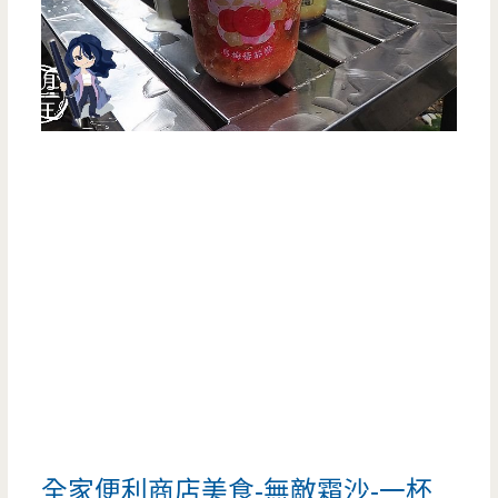
全家便利商店美食-無敵霜沙-一杯