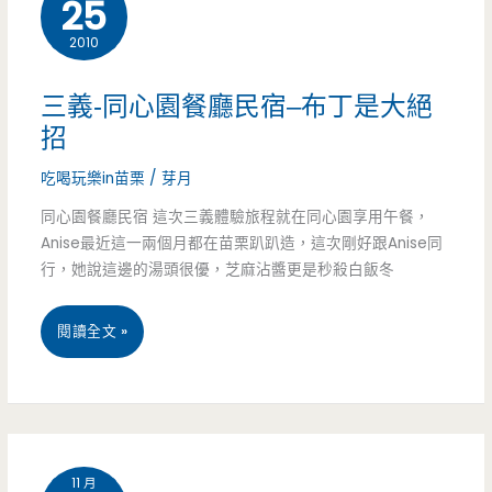
25
八
2010
八-
民
三義-同心園餐廳民宿–布丁是大絕
宿
招
中
吃喝玩樂in苗栗
/
芽月
看
同心園餐廳民宿 這次三義體驗旅程就在同心園享用午餐，
Anise最近這一兩個月都在苗栗趴趴造，這次剛好跟Anise同
星
行，她說這邊的湯頭很優，芝麻沾醬更是秒殺白飯冬
光
三
閱讀全文 »
義-
同
心
11 月