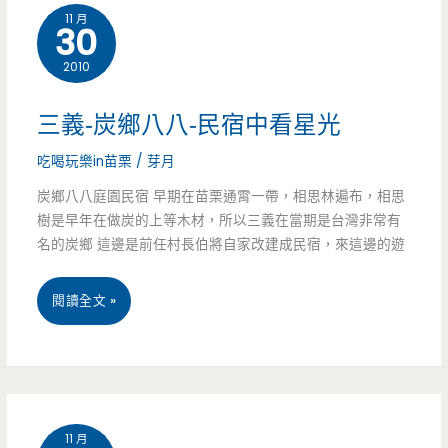
11 月
30
2010
三義-炭鄉八八-民宿中看星光
吃喝玩樂in苗栗
/
芽月
炭鄉八八庭園民宿 早期在苗栗通霄一帶，相思林遍布，相思
樹是早年在做炭的上等木材，所以三義在當期是台灣非常有
名的炭鄉 這邊是前任村長伯將自家改建成民宿，來這邊的遊
三
閱讀全文 »
義-
炭
鄉
11 月