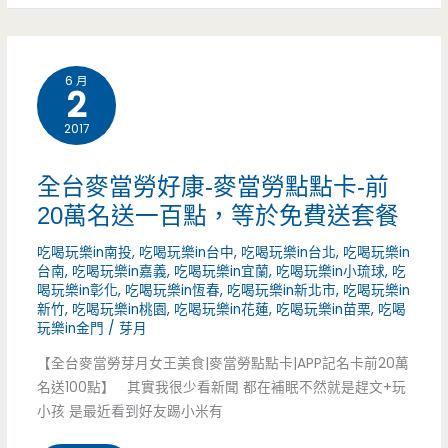
給
環
你
島
6 月
2
兩
公
種
2017
益-
享
WOW
全台麥當勞好康-麥當勞點點卡-前
受，
美
20萬名送一百點，等於免費送套餐
小
式
吃喝玩樂in南投
,
吃喝玩樂in台中
,
吃喝玩樂in台北
,
吃喝玩樂in
台南
,
吃喝玩樂in嘉義
,
吃喝玩樂in宜蘭
,
吃喝玩樂in小琉球
,
吃
孩
餐
喝玩樂in彰化
,
吃喝玩樂in恆春
,
吃喝玩樂in新北市
,
吃喝玩樂in
新竹
,
吃喝玩樂in桃園
,
吃喝玩樂in花蓮
,
吃喝玩樂in苗栗
,
吃喝
才
廳-
玩樂in金門
/
芽月
做
環
【全台麥當勞芽月女王美食|麥當勞點點卡|APP記名卡前20萬
名送100點】 其實我很少看新聞 都在補眠不然就是趕文+玩
選
島
小孩 是最近看到好友踢小米有
擇，
義