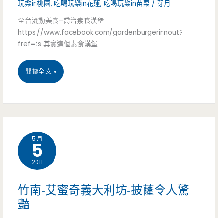
玩樂in桃園
,
吃喝玩樂in花蓮
,
吃喝玩樂in苗栗
/
芽月
費
全台流動美食–喬治素食漢堡
https://www.facebook.com/gardenburgerinnout?
送
fref=ts 其實這個素食漢堡
套
全
閱讀全文 »
餐
台
流
動
5 月
5
美
2011
食
–
竹南-艾蜜奇義大利坊-披蕯令人驚
喬
豔