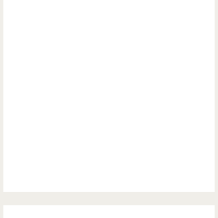
百
年
傳
承，
在
地
人
的
心