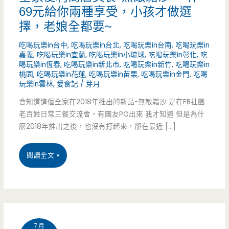
69元給你兩種享受，小孩才做選
擇，老娘全都要~
吃喝玩樂in台中
,
吃喝玩樂in台北
,
吃喝玩樂in台南
,
吃喝玩樂in
嘉義
,
吃喝玩樂in宜蘭
,
吃喝玩樂in小琉球
,
吃喝玩樂in彰化
,
吃
喝玩樂in恆春
,
吃喝玩樂in新北市
,
吃喝玩樂in新竹
,
吃喝玩樂in
桃園
,
吃喝玩樂in花蓮
,
吃喝玩樂in苗栗
,
吃喝玩樂in金門
,
吃喝
玩樂in雲林
,
愛食記
/
芽月
會知道這個全家在2018年推出的新品-無敵霜沙 是在FB社團
老百姓日常三餐交流會，有團友PO出來 我才知道 但是為什
麼2018年推出之後，也沒有打起來，卻在最近 […]
全
閱讀全文 »
家
便
利
7 月