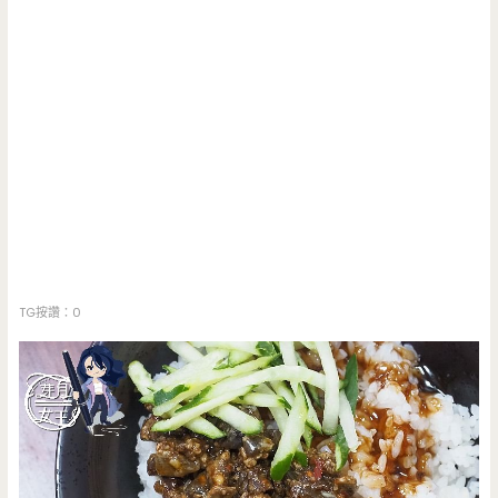
TG按讚：0