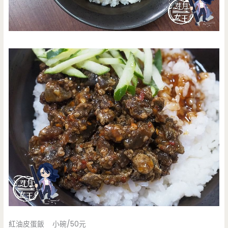
紅油皮蛋飯 小碗/50元