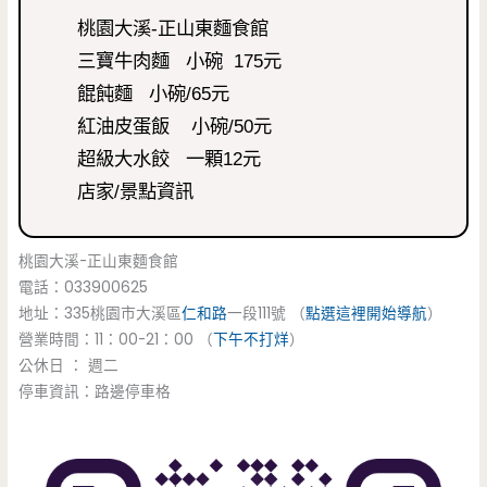
桃園大溪-正山東麵食館
三寶牛肉麵 小碗 175元
餛飩麵 小碗/65元
紅油皮蛋飯 小碗/50元
超級大水餃 一顆12元
店家/景點資訊
桃園大溪-正山東麵食館
電話：033900625
地址：335桃園市大溪區
仁和路
一段111號 （
點選這裡開始導航
）
營業時間：11：00-21：00 （
下午不打烊
）
公休日 ： 週二
停車資訊：路邊停車格