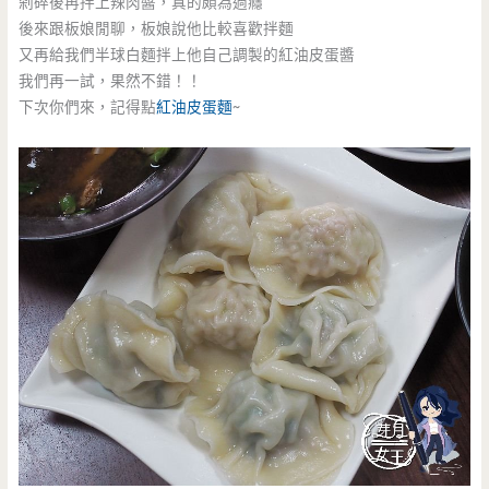
剁碎後再拌上辣肉醬，真的頗為過癮
後來跟板娘閒聊，板娘說他比較喜歡拌麵
又再給我們半球白麵拌上他自己調製的紅油皮蛋醬
我們再一試，果然不錯！！
下次你們來，記得點
紅油皮蛋麵
~