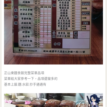
正山東麵食館完整菜單品項
菜單給大家參考一下，品項還蠻多的
基本上飯.麵.水餃.抄手通通有