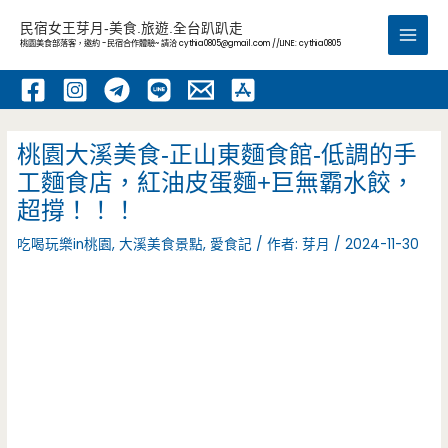
跳
民宿女王芽月-美食.旅遊.全台趴趴走
至
桃園美食部落客，邀約 -民宿合作體驗~ 請洽
cythia0805@gmail.com
//LINE: cythia0805
Main
主
要
Men
內
容
桃園大溪美食-正山東麵食館-低調的手
工麵食店，紅油皮蛋麵+巨無霸水餃，
超撐！！！
吃喝玩樂in桃園
,
大溪美食景點
,
愛食記
/ 作者:
芽月
/
2024-11-30