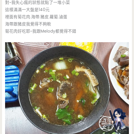
對~我失心瘋的狀態就點了一堆小菜
這樣滿滿一大盤是140元
裡面有菊花肉.海帶.豬皮.蘿蔔.滷蛋
海帶跟豬皮我覺得不夠軟
菊花肉好吃耶~我跟Melody都覺得不錯