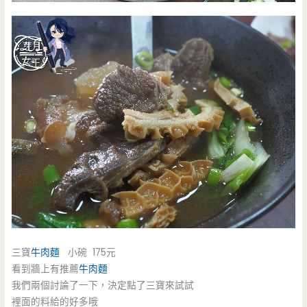
三寶
牛肉麵
小碗 175元
看到牆上有推薦
牛肉麵
我們兩個討論了一下，決定點了三寶來試試
裡面的料給的好多哦