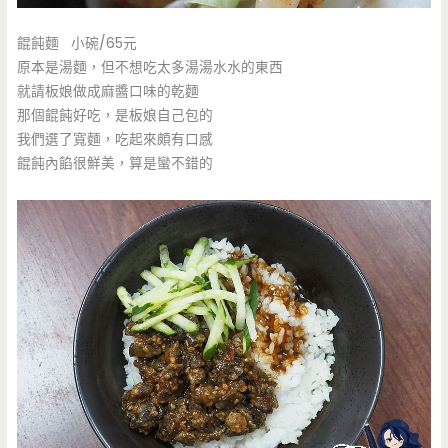
餛飩麵 小碗/65元
原本是湯麵，但不想吃太多湯湯水水的東西
就請板娘做成麻醬口味的乾麵
那個餛飩好吃，是板娘自己包的
我們選了寬麵，吃起來頗有口感
餛飩內餡很鮮美，算是蠻不錯的