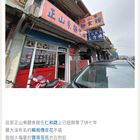
這家正山東麵食館在
仁和路
上已經開業了快七年
離大溪有名的
賴祖傳豆花
不遠
我個人偏愛的
寶哥豆花
也在附近