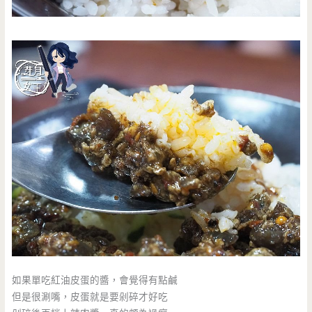
如果單吃紅油皮蛋的醬，會覺得有點鹹
但是很涮嘴，皮蛋就是要剁碎才好吃