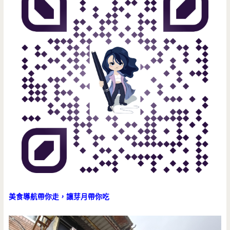
美食導航帶你走，讓芽月帶你吃