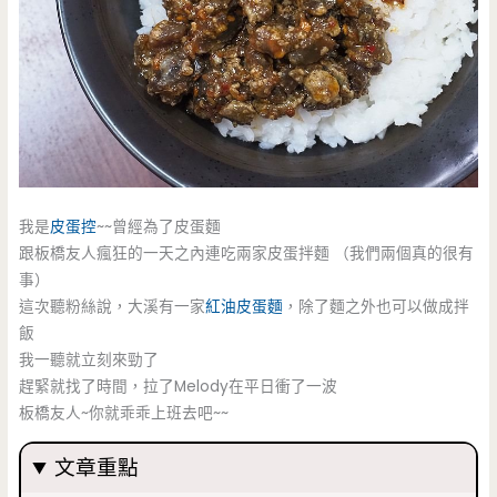
我是
皮蛋控
~~曾經為了皮蛋麵
跟板橋友人瘋狂的一天之內連吃兩家皮蛋拌麵 （我們兩個真的很有
事）
這次聽粉絲說，大溪有一家
紅油皮蛋麵
，除了麵之外也可以做成拌
飯
我一聽就立刻來勁了
趕緊就找了時間，拉了Melody在平日衝了一波
板橋友人~你就乖乖上班去吧~~
文章重點