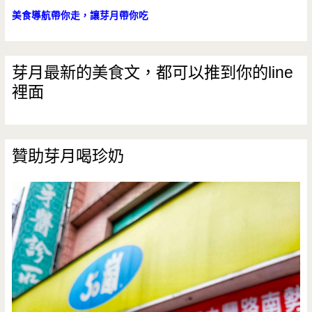
美食導航帶你走，讓芽月帶你吃
芽月最新的美食文，都可以推到你的line
裡面
贊助芽月喝珍奶