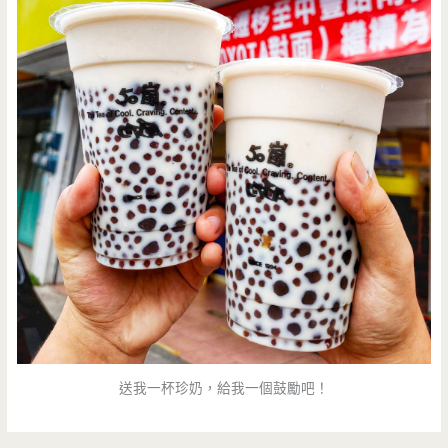
送我一杯珍奶，給我一個鼓勵吧！