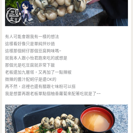
有人可能會跟我有一樣的想法
這樣看好像只是單純拌炒過
這樣那個蚵仔那個豆腐夠味嗎~
就我本人跟小怡君跑來吃的感想是
那個光是吃豆腐就非常下飯
老板還加九層塔，又再加了一點辣椒
微辣的醬汁配蚵仔是還OK的
再不然，店裡也還有醋跟七味粉可以搭
我是想要再跟老板單點個柚香蘿蔔來配著吃就是了~~