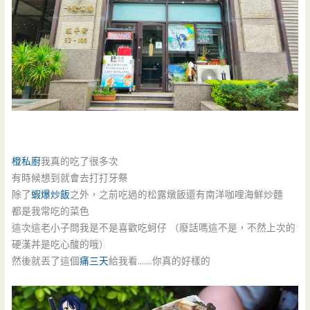
橙私廚
我真的吃了很多次
有時候想到就會去打打牙祭
除了
蝦爆炒飯
之外，之前吃過的松露燉飯還有南洋咖哩海鮮炒麵
都是我常吃的菜色
這次這老小子問我是不是喜歡吃蚵仔 （廢話嗎這不是，不然上次的
硬漢丼是吃心酸的哦）
然後就丟了這個
痛三天
給我看…….你真的好樣的