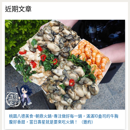
鍵
近期文章
字
:
桃園八德美食-朝鼎火鍋-專注做好每一鍋，滿滿10盎司的牛胸
腹好香甜，當日壽星就是要來吃火鍋！ （邀約）