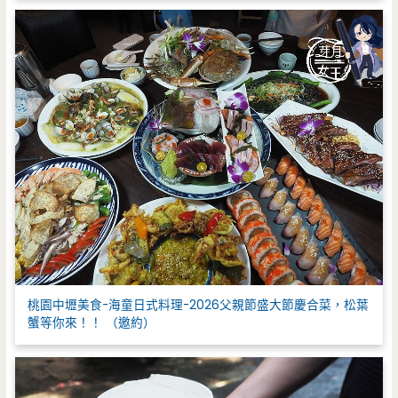
桃園中壢美食-海童日式料理-2026父親節盛大節慶合菜，松葉
蟹等你來！！ （邀約）