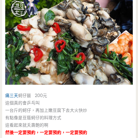
痛三天
蚵仔飯 200元
這個真的會乒乓叫
一台斤的蚵仔，再加上嫩豆腐下去大火快炒
有點像是豆蔭蚵仔的料理方式
這看起來就夭壽飽的啊
然後一定要預約，一定要預約，一定要預約