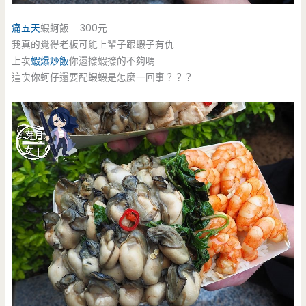
痛五天
蝦蚵飯 300元
我真的覺得老板可能上輩子跟蝦子有仇
上次
蝦爆炒飯
你還撥蝦撥的不夠嗎
這次你蚵仔還要配蝦蝦是怎麼一回事？？？