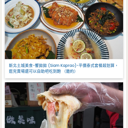
新北土城美食-饗拋拋 (Siam Kaprao)-平價泰式套餐超划算，
逛完賣場還可以自助吧吃到飽 （邀約）