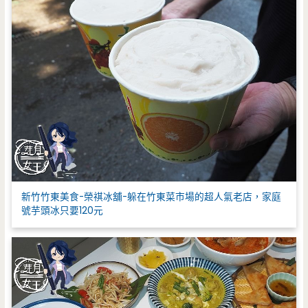
新竹竹東美食-榮祺冰舖-躲在竹東菜市場的超人氣老店，家庭
號芋頭冰只要120元