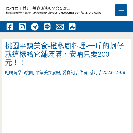
跳
民宿女王芽月-美食.旅遊.全台趴趴走
至
桃園美食部落客，邀約 -民宿合作體驗~ 請洽
cythia0805@gmail.com
//LINE: cythia0805
Main
主
要
Men
內
容
桃園平鎮美食-橙私廚料理-一斤的蚵仔
就這樣給它舖滿滿，安吶只要200
元！！
吃喝玩樂in桃園
,
平鎮美食景點
,
愛食記
/ 作者:
芽月
/
2023-12-08