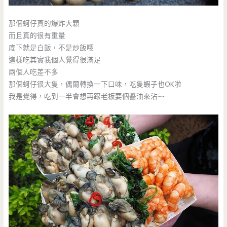
那個蚵仔真的爆炸大顆
而且真的很有重量
底下就是白飯，不是炒飯哦
這樣吃其實我個人覺得很滿足
兩個人吃差不多
那個蚵仔很大隻，偶爾轉換一下口味，吃隻蝦子也OK啦
我是覺得，吃到一半會想再跟老板要個醬油來沾~~