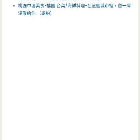
桃園中壢美食-禧園 台菜/海鮮料理-在這個城市裡，留一席
溫暖給你 （邀約）