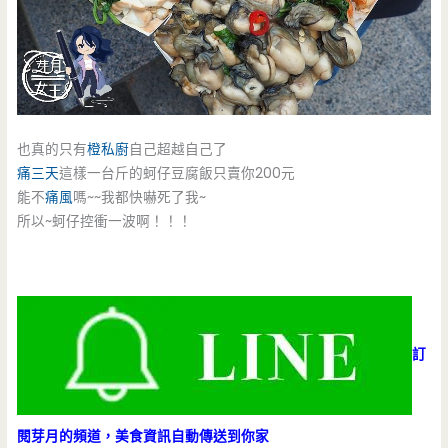
也真的只有
橙私廚
自己超越自己了
痛三天
這樣一台斤的蚵仔豆腐飯只賣你200元
能不
痛風
嗎~~我都快嚇死了我~
所以~蚵仔控衝一波啊！！！
訂
閱芽月的頻道，美食資訊自動傳送到你家