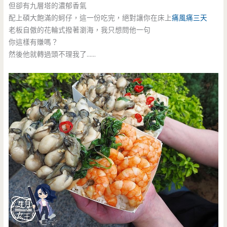
但卻有九層塔的濃郁香氣
配上碩大飽滿的蚵仔，這一份吃完，絕對讓你在床上
痛風
痛三天
老板自傲的花輪式撥著瀏海，我只想問他一句
你這樣有賺嗎？
然後他就轉過頭不理我了……