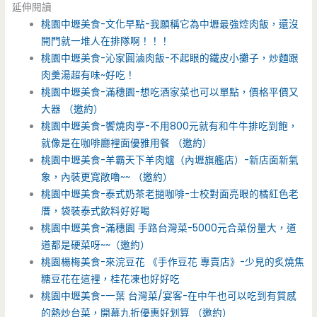
延伸閱讀
桃園中壢美食-文化早點-我願稱它為中壢最強焢肉飯，還沒
開門就一堆人在排隊啊！！！
桃園中壢美食-沁家圓滷肉飯-不起眼的鐵皮小攤子，炒麵跟
肉羹湯超有味~好吃！
桃園中壢美食-滿穗園-想吃酒家菜也可以單點，價格平價又
大器 （邀約）
桃園中壢美食-饗燒肉亭-不用800元就有和牛牛排吃到飽，
就像是在咖啡廳裡面優雅用餐 （邀約）
桃園中壢美食-羊霸天下羊肉爐（內壢旗艦店）-新店面新氣
象，內裝更寬敞嚕~~ （邀約）
桃園中壢美食-泰式奶茶老撾咖啡-士校對面亮眼的橘紅色老
厝，袋裝泰式飲料好好喝
桃園中壢美食-滿穗園 手路台灣菜-5000元合菜份量大，道
道都是硬菜呀~~（邀約）
桃園楊梅美食-來浣豆花 《手作豆花 專賣店》-少見的炙燒焦
糖豆花在這裡，桂花凍也好好吃
桃園中壢美食-一葉 台灣菜/宴客-在中午也可以吃到有質感
的熱炒台菜，開幕九折優惠好划算 （邀約）