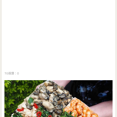
TG按讚：0