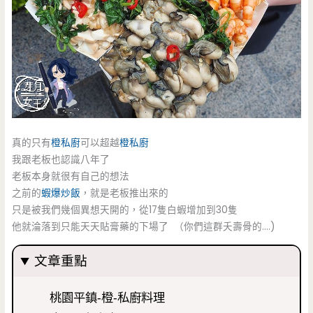
真的只有
橙私廚
可以超越
橙私廚
我跟老板也認識八年了
老板本身就很有自己的想法
之前的
蝦爆炒飯
，就是老板推出來的
只是被我們幾個異想天開的，從17隻白蝦增加到30隻
他就淪落到只能天天貼膏藥的下場了 （你們這群夭壽骨的….)
文章重點
桃園平鎮-橙-私廚料理