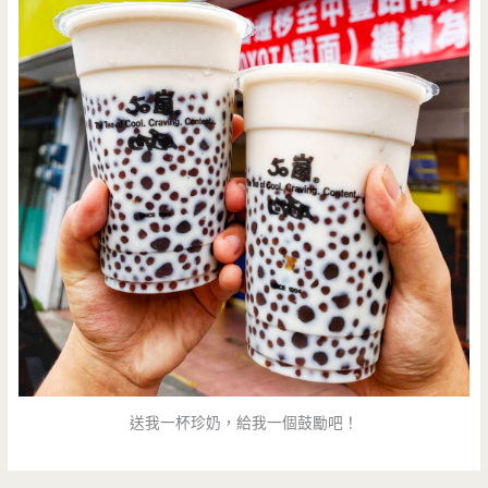
送我一杯珍奶，給我一個鼓勵吧！