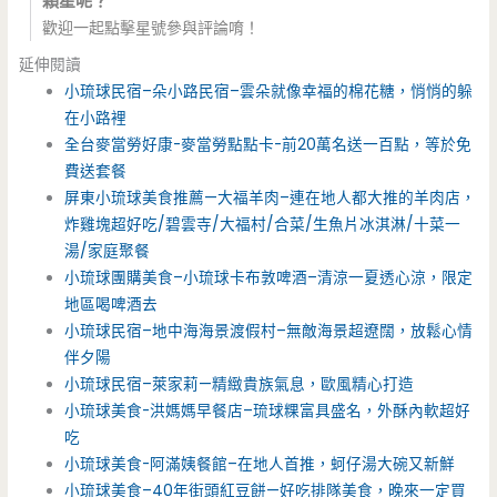
顆星呢？
歡迎一起點擊星號參與評論唷！
延伸閱讀
小琉球民宿–朵小路民宿–雲朵就像幸福的棉花糖，悄悄的躲
在小路裡
全台麥當勞好康-麥當勞點點卡-前20萬名送一百點，等於免
費送套餐
屏東小琉球美食推薦—大福羊肉–連在地人都大推的羊肉店，
炸雞塊超好吃/碧雲寺/大福村/合菜/生魚片冰淇淋/十菜一
湯/家庭聚餐
小琉球團購美食–小琉球卡布敦啤酒–清涼一夏透心涼，限定
地區喝啤酒去
小琉球民宿–地中海海景渡假村–無敵海景超遼闊，放鬆心情
伴夕陽
小琉球民宿–萊家莉—精緻貴族氣息，歐風精心打造
小琉球美食-洪媽媽早餐店–琉球粿富具盛名，外酥內軟超好
吃
小琉球美食-阿滿姨餐館–在地人首推，蚵仔湯大碗又新鮮
小琉球美食–40年街頭紅豆餅—好吃排隊美食，晚來一定買