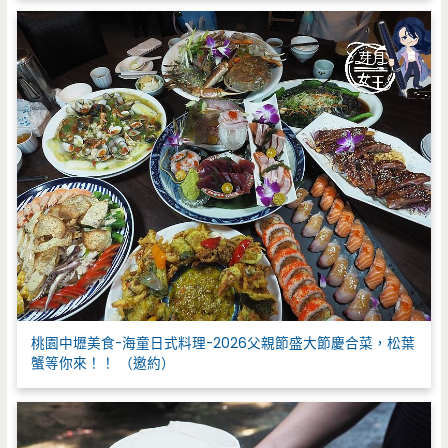
桃園中壢美食-海童日式料理-2026父親節盛大節慶合菜，松葉
蟹等你來！！ （邀約）