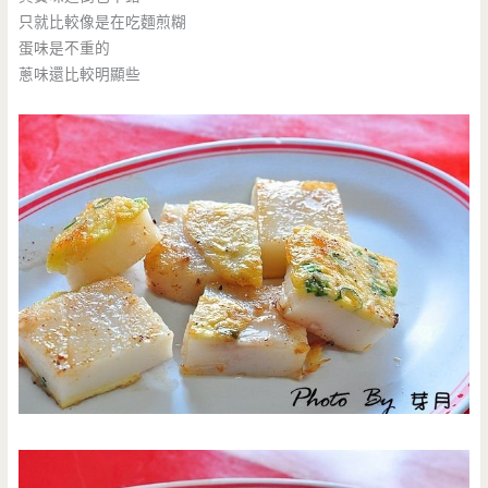
只就比較像是在吃麵煎糊
蛋味是不重的
蔥味還比較明顯些