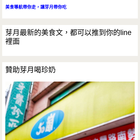
美食導航帶你走，讓芽月帶你吃
芽月最新的美食文，都可以推到你的line
裡面
贊助芽月喝珍奶