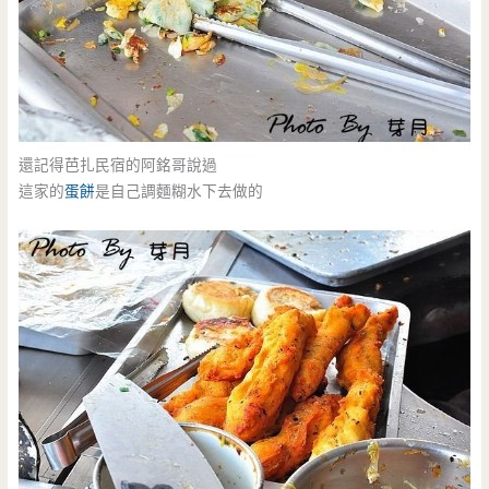
還記得芭扎民宿的阿銘哥說過
這家的
蛋餅
是自己調麵糊水下去做的