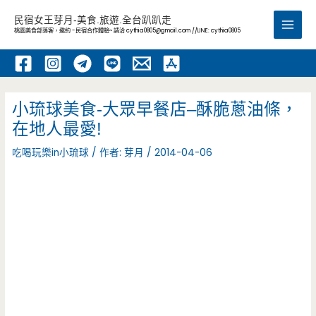
跳
民宿女王芽月-美食.旅遊.全台趴趴走
至
桃園美食部落客，邀約 -民宿合作體驗~ 請洽
cythia0805@gmail.com
//LINE: cythia0805
Main
主
要
Men
內
容
小琉球美食-大眾早餐店–酥脆蔥油條，
在地人最愛!
吃喝玩樂in小琉球
/ 作者:
芽月
/
2014-04-06