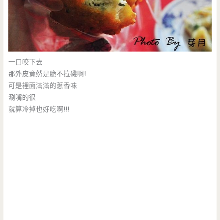
一口咬下去
那外皮竟然是脆不拉磯啊!
可是裡面滿滿的蔥香味
涮嘴的很
就算冷掉也好吃啊!!!