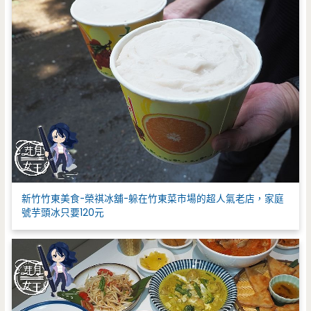
新竹竹東美食-榮祺冰舖-躲在竹東菜市場的超人氣老店，家庭
號芋頭冰只要120元