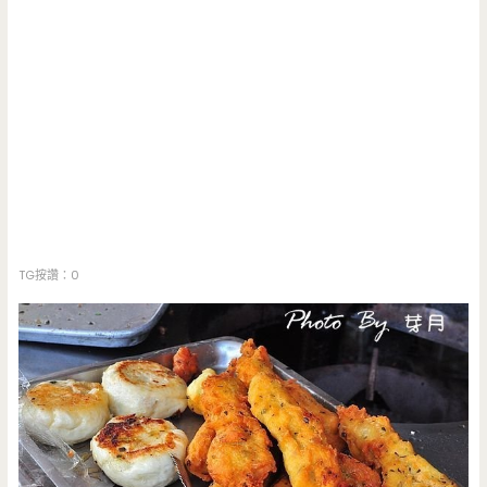
TG按讚：0