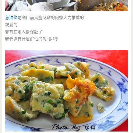
蔥油條
是廟口前賣鹽酥雞的阿嬤大力推薦的
親愛的
都有在地人掛保証了
我們還有什麼好怕的呢~對吧!