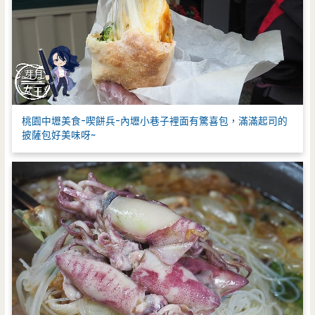
桃園中壢美食-喫餅兵-內壢小巷子裡面有驚喜包，滿滿起司的
披薩包好美味呀~