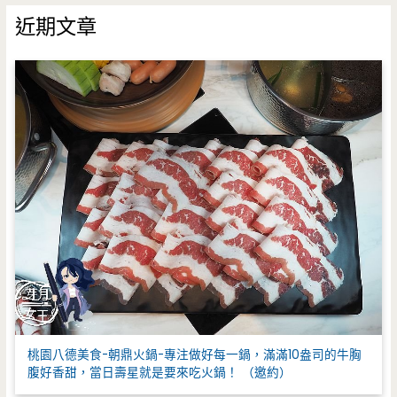
鍵
近期文章
字
:
桃園八德美食-朝鼎火鍋-專注做好每一鍋，滿滿10盎司的牛胸
腹好香甜，當日壽星就是要來吃火鍋！ （邀約）