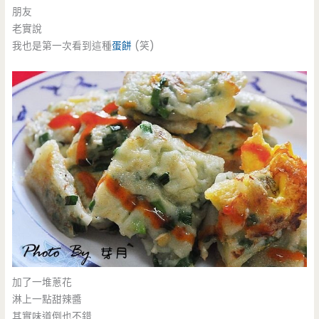
朋友
老實說
我也是第一次看到這種
蛋餅
(笑)
加了一堆蔥花
淋上一點甜辣醬
其實味道倒也不錯