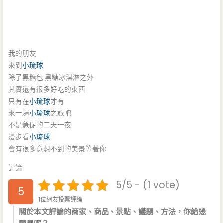
我的朋友
來到
小琉球
除了黑糖包.黑糖冰淇淋之外
其實還有很多好吃的東西
只有在
小琉球
才有
來一趟
小琉球
之旅吧
不是急促的二天一夜
漫步看
小琉球
會有很多意想不到的美景等著你
評論
5/5 - (1 vote)
5
1位網友投票評論
關於本文評論的商家、商品、景點、議題、方法，你給幾