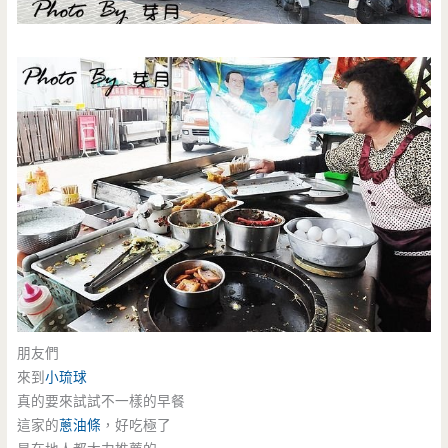
朋友們
來到
小琉球
真的要來試試不一樣的早餐
這家的
蔥油條
，好吃極了