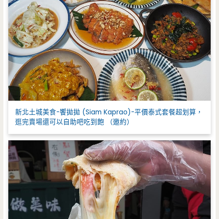
新北土城美食-饗拋拋 (Siam Kaprao)-平價泰式套餐超划算，
逛完賣場還可以自助吧吃到飽 （邀約）