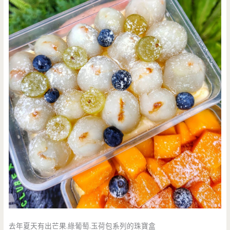
去年夏天有出芒果.綠葡萄.玉荷包系列的珠寶盒