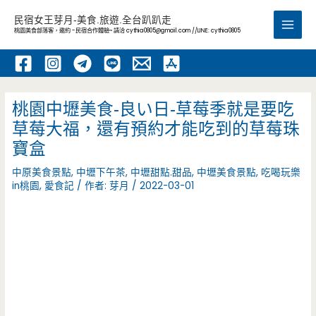
跳
民宿女王芽月-美食.旅遊.全台趴趴走
至
桃園美食部落客，邀約 -民宿合作體驗~ 請洽
cythia0805@gmail.com
//LINE: cythia0805
Main
主
要
Men
內
容
桃園中壢美食-良い日-草莓季就是要吃
草莓大福，還有預約才能吃到的草莓珠
寶盒
中原美食景點
,
中壢下午茶
,
中壢甜點.甜品
,
中壢美食景點
,
吃喝玩樂
in桃園
,
愛食記
/ 作者:
芽月
/
2022-03-01