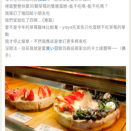
裡面整整快要30顆草莓的雙層蛋糕~能不吃嗎~能不吃嗎？
我搶訂了幾回給小朋友吃
我們家就吃了四條…..(掩面）
要不是今年的草莓酸味比較重，yaya先宣告只吃蛋糕不吃草莓的舉
動
我才停止搶單，不然我應該是會訂更多條來吃
沒辦法，目前我就是愛
良い日
跟羽森這兩家出的卡士達醬啊~~~（攤
手）