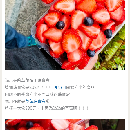
滿出來的草莓布丁珠寶盒
這個珠寶盒是2021年年中，
良い日
開始推出的產品
因應不同季節推出不同口味的珠寶盒
像現在就是
草莓珠寶盒
啦
這樣一大盒330元，上面滿滿滿的草莓啊！！！