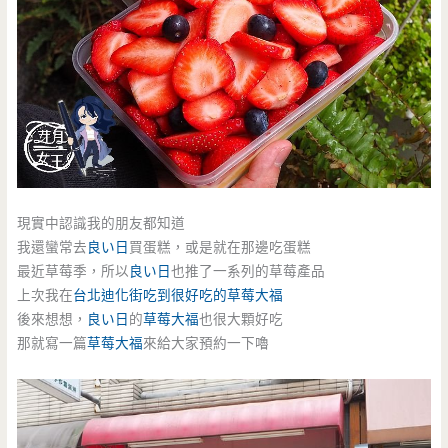
現實中認識我的朋友都知道
我還蠻常去
良い日
買蛋糕，或是就在那邊吃蛋糕
最近草莓季，所以
良い日
也推了一系列的草莓產品
上次我在
台北迪化街吃到很好吃的草莓大福
後來想想，
良い日
的
草莓大福
也很大顆好吃
那就寫一篇
草莓大福
來給大家預約一下嚕