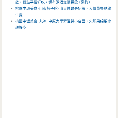
館，餐點平價好吃，還有調酒無限暢飲 (邀約)
桃園中壢美食-山東餃子館-山東燒雞是招牌，大份量餐點學
生愛
桃園中壢美食-丸冰-中原大學旁溫馨小店面，火龍果綿綿冰
超好吃