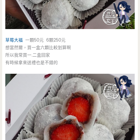
草莓大福
一顆50元 6顆250元
想當然爾，買一盒六顆比較划算啊
所以我常買一.二盒回家
有時候拿來送禮也是不錯的