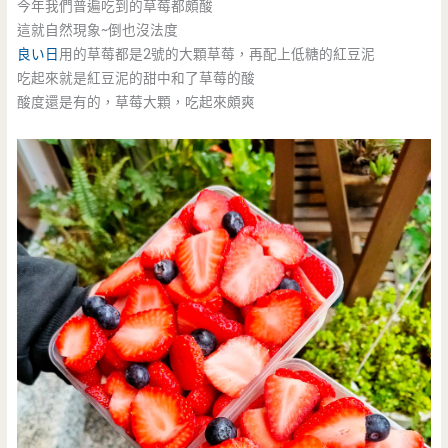
今年我們普遍吃到的草莓都頗酸
這就自然現象~倒也沒法度
良い日
用的草莓都是2號的大顆草莓，再配上低糖的紅豆泥
吃起來就是紅豆泥的甜中和了草莓的酸
酸度還是有的，草莓大顆，吃起來頗爽