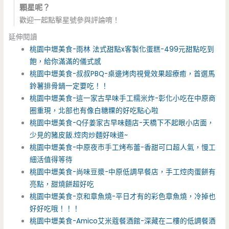
顆星呢？
歡迎一起點擊星號參與評論唷！
延伸閱讀
桃園中壢美食-雨林 法式甜點x客製化蛋糕-499元甜點吃到
飽，給你滿滿的儀式感
桃園中壢美食-叔叔PBQ-桌邊烤肉視覺效果超療癒，首選馬
鈴薯排骨鍋一定要吃！！
桃園中壢美食-這一家古早味手工糯米炸-彰化小吃在中原商
圈重現，北部也有像白糖粿的好吃點心啦
桃園中壢美食-Q仔姜家古早味麵店-天橋下不起眼小店面，
少見的豬皮飯.焢肉炒麵好味道~
桃園中壢美食-中原夜市手工烤布蕾-香甜可口超人氣，慢工
細活值得等待
桃園中壢美食-尚味豆漿-中原低調早餐店，手工焢肉蛋餅有
亮點，甜燒餅超好吃
桃園中壢美食-京和章魚燒-平日才有的彩色章魚燒，冷掉也
好好吃哦！！！
桃園中壢美食-Amico艾米蔻餐酒館-深藏在二樓的低調餐酒