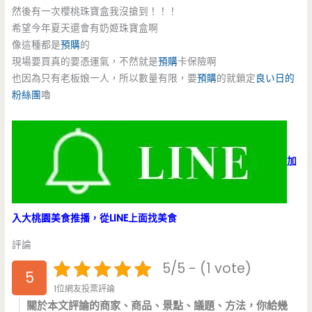
然後有一次櫻桃珠寶盒我沒搶到！！！
希望今年夏天還會有奶姬珠寶盒啊
像這種都是
預購
的
現場要買真的要憑運氣，不然就是
預購
卡保險啊
也因為只有老板娘一人，所以數量有限，要
預購
的就鎖定
良い日的
粉絲團
嚕
加
入大桃園美食推播，從LINE上面找美食
評論
5/5 - (1 vote)
5
1位網友投票評論
關於本文評論的商家、商品、景點、議題、方法，你給幾