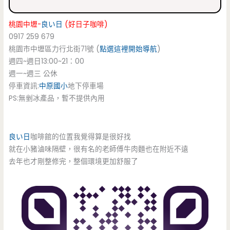
桃園中壢-
良い日
(好日子咖啡)
0917 259 679
桃園市中壢區力行北街71號 (
點選這裡開始導航
)
週四~週日13:00~21：00
週一~週三 公休
停車資訊:
中原國小
地下停車場
PS:無剉冰產品，暫不提供內用
良い日
咖啡館的位置我覺得算是很好找
就在小豬滷味隔壁，很有名的老師傅牛肉麵也在附近不遠
去年也才剛整修完，整個環境更加舒服了