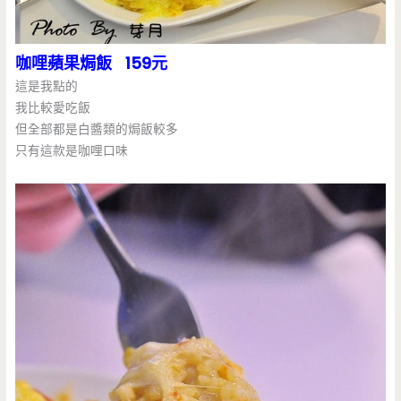
咖哩蘋果焗飯 159元
這是我點的
我比較愛吃飯
但全部都是白醬類的焗飯較多
只有這款是咖哩口味