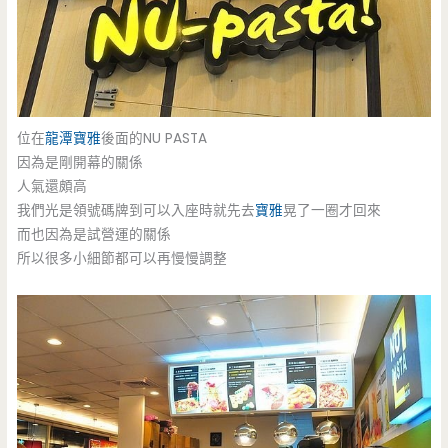
位在
龍潭
寶雅
後面的NU PASTA
因為是剛開幕的關係
人氣還頗高
我們光是領號碼牌到可以入座時就先去
寶雅
晃了一圈才回來
而也因為是試營運的關係
所以很多小細節都可以再慢慢調整