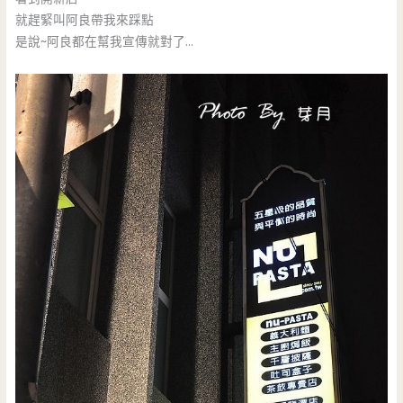
就趕緊叫阿良帶我來踩點
是說~阿良都在幫我宣傳就對了…