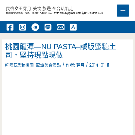
跳
民宿女王芽月-美食.旅遊.全台趴趴走
至
桃園美食部落客，邀約 -民宿合作體驗~ 請洽
cythia0805@gmail.com
//LINE: cythia0805
Main
主
要
Men
內
容
桃園龍潭—NU PASTA–鹹版蜜糖土
司，堅持現點現做
吃喝玩樂in桃園
,
龍潭美食景點
/ 作者:
芽月
/
2014-01-11