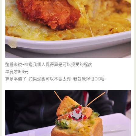
整體來說~味道我個人覺得算是可以接受的程度
畢竟才159元
算是平價了~如果焗飯可以不要太溼~我就覺得很OK嚕~