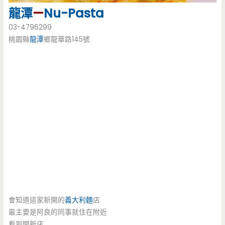
龍潭
—
Nu-Pasta
03-4796299
桃園縣
龍潭
鄉龍華路145號
會知道這家新開的
義大利麵
店
最主要是阿良的同事就住在附近
看到開新店