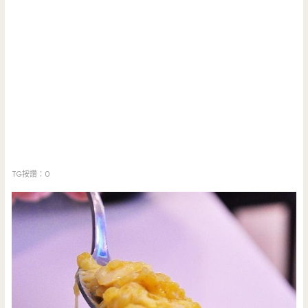
TG按讚：0