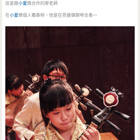
這是跟
小愛
媽合作的廖老師
在
小愛
媽個人獨奏時，他是在旁邊彈鋼琴合奏~~