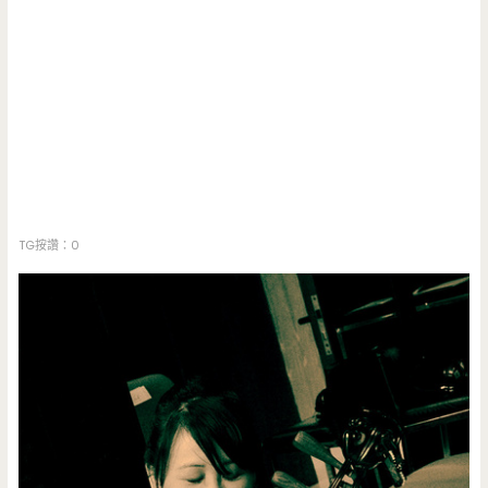
TG按讚：0