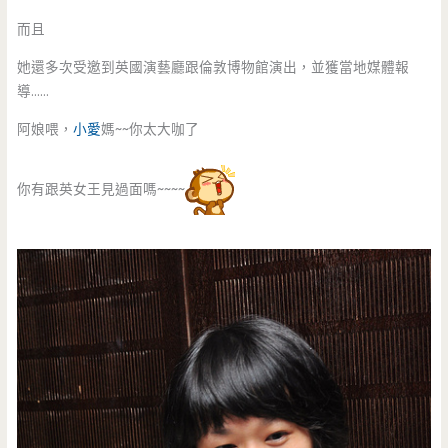
而且
她還多次受邀到英國演藝廳跟倫敦博物館演出，並獲當地媒體報
導……
阿娘喂，
小愛
媽~~你太大咖了
你有跟英女王見過面嗎~~~~