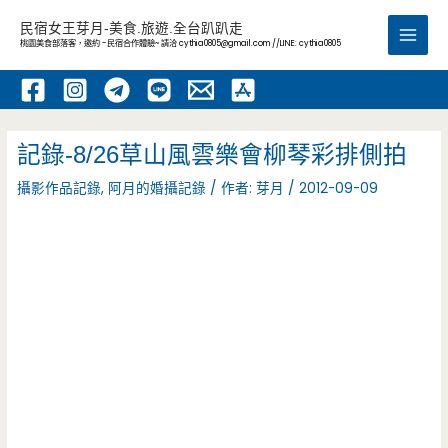
跳
民宿女王芽月-美食.旅遊.全台趴趴走
至
桃園美食部落客，邀約 -民宿合作體驗~ 請洽
cythia0805@gmail.com
//LINE: cythia0805
Main
主
要
Men
內
容
記錄-8/26草山風雲樂會柳琴彩排側拍
攝影作品記錄
,
阿月的婚攝記錄
/ 作者:
芽月
/
2012-09-09