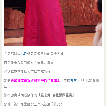
之前都以為
小愛
媽只是個單純的音樂老師
可是後來我看到簡介之後我才發覺
代誌真正不係憨人可以了解的!!!
她是
英國國立南安普敦大學的作曲碩士
，主修
柳琴
—>所以她會編
曲
她在讀書時期所創作的
「風之舞 為弦樂四重奏」
是唯一被知名樂團選上拿來首演的作品耶