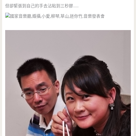
但卻緊張到自己的手去沾粘到三秒膠……