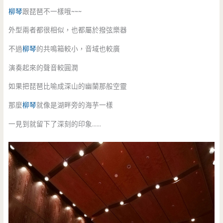
柳琴
跟琵琶不一樣哦~~~
外型兩者都很相似，也都屬於撥弦樂器
不過
柳琴
的共鳴箱較小，音域也較廣
演奏起來的聲音較圓潤
如果把琵琶比喻成深山的幽蘭那般空靈
那麼
柳琴
就像是湖畔旁的海芋一樣
一見到就留下了深刻的印象……