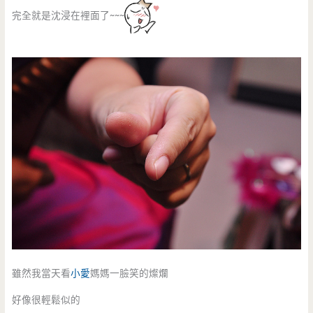
完全就是沈浸在裡面了~~~
雖然我當天看
小愛
媽媽一臉笑的燦爛
好像很輕鬆似的