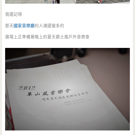
我還記得
那天
國家音樂廳
的人潮還蠻多的
廣場上正準備著晚上的夏天爵士風戶外音樂會