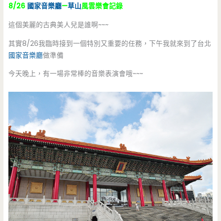
8/26
國家音樂廳
—
草山
風雲樂會記錄
這個美麗的古典美人兒是誰啊~~~
其實8/26我臨時接到一個特別又重要的任務，下午我就來到了台北
國家音樂廳
做準備
今天晚上，有一場非常棒的音樂表演會哦~~~