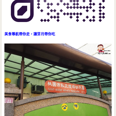
美食導航帶你走，讓芽月帶你吃