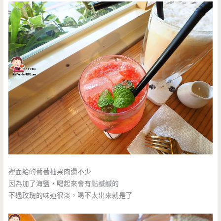
裡面給的葡萄柚果肉還不少
因為加了海鹽，喝起來會有點鹹鹹的
不過玫瑰的味道很淡，喝不太出來就是了