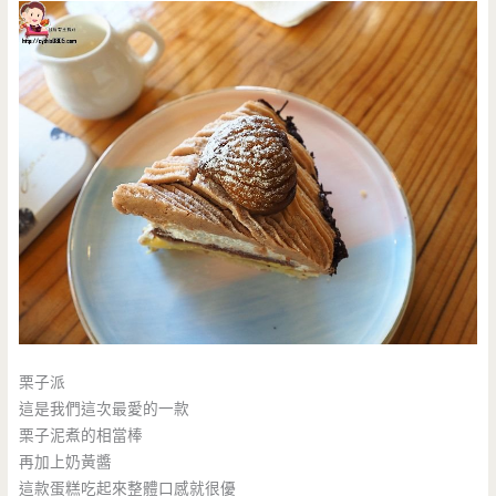
栗子派
這是我們這次最愛的一款
栗子泥煮的相當棒
再加上奶黃醬
這款蛋糕吃起來整體口感就很優