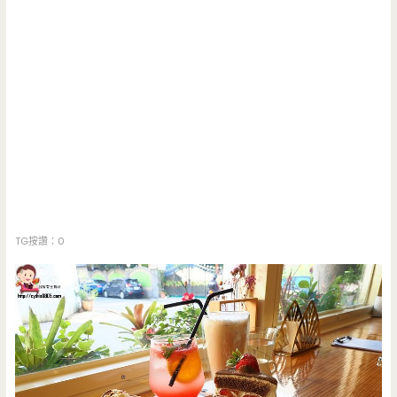
TG按讚：0