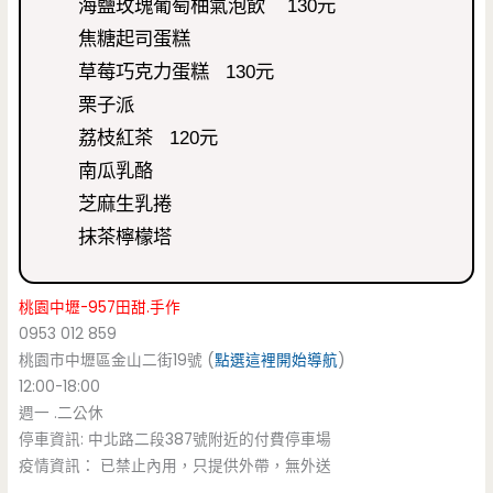
海鹽玫瑰葡萄柚氣泡飲 130元
焦糖起司蛋糕
草莓巧克力蛋糕 130元
栗子派
荔枝紅茶 120元
南瓜乳酪
芝麻生乳捲
抹茶檸檬塔
桃園中壢-957田甜.手作
0953 012 859
桃園市中壢區金山二街19號 (
點選這裡開始導航
)
12:00-18:00
週一 .二公休
停車資訊: 中北路二段387號附近的付費停車場
疫情資訊： 已禁止內用，只提供外帶，無外送