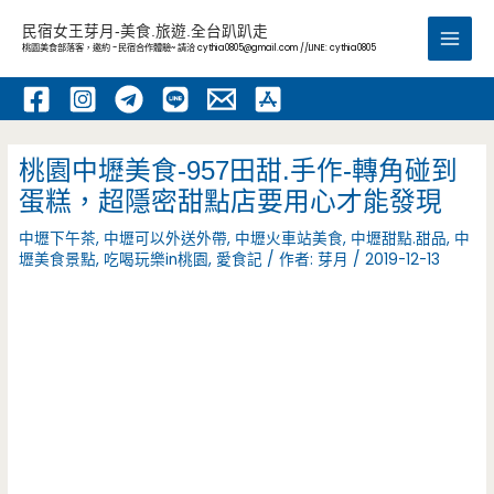
跳
民宿女王芽月-美食.旅遊.全台趴趴走
至
桃園美食部落客，邀約 -民宿合作體驗~ 請洽
cythia0805@gmail.com
//LINE: cythia0805
Main
主
要
Men
內
容
桃園中壢美食-957田甜.手作-轉角碰到
蛋糕，超隱密甜點店要用心才能發現
中壢下午茶
,
中壢可以外送外帶
,
中壢火車站美食
,
中壢甜點.甜品
,
中
壢美食景點
,
吃喝玩樂in桃園
,
愛食記
/ 作者:
芽月
/
2019-12-13