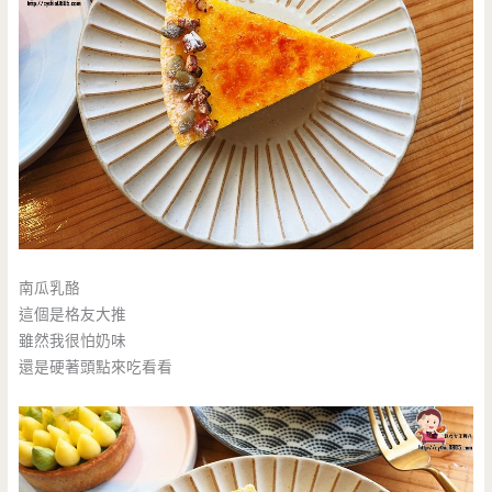
南瓜乳酪
這個是格友大推
雖然我很怕奶味
還是硬著頭點來吃看看