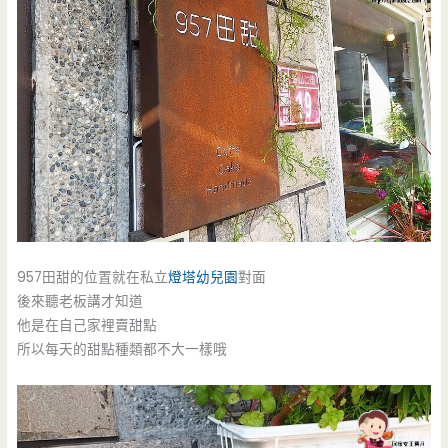
957田甜的位置就在私立
燈塔幼兒園
對面
後來聽老板講才知道
他是在自己家裡賣甜點
所以每天的甜點種類都不大一樣哦