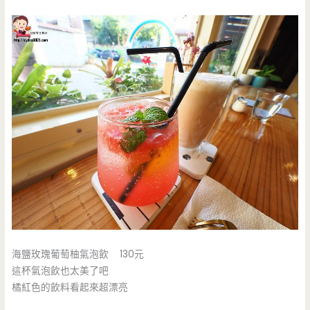
海鹽玫瑰葡萄柚氣泡飲 130元
這杯氣泡飲也太美了吧
橘紅色的飲料看起來超漂亮