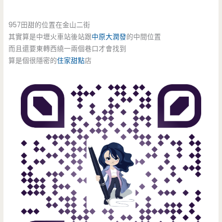
957田甜的位置在金山二街
其實算是中壢火車站後站跟
中原大潤發
的中間位置
而且還要東轉西繞一兩個巷口才會找到
算是個很隱密的
住家甜點
店