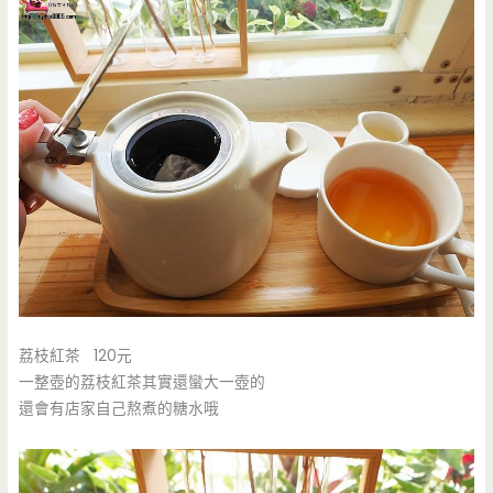
荔枝紅茶 120元
一整壺的荔枝紅茶其實還蠻大一壺的
還會有店家自己熬煮的糖水哦