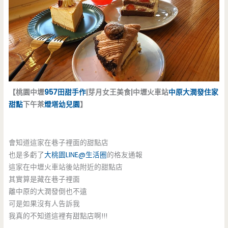
【桃園中壢
957田甜手作
|芽月女王美食|中壢火車站
中原大潤發
住家
甜點
下午茶
燈塔幼兒園
】
會知道這家在巷子裡面的甜點店
也是多虧了
大桃園LINE@生活圈
的格友通報
這家在中壢火車站後站附近的甜點店
其實算是藏在巷子裡面
離中原的大潤發倒也不遠
可是如果沒有人告訴我
我真的不知道這裡有甜點店啊!!!