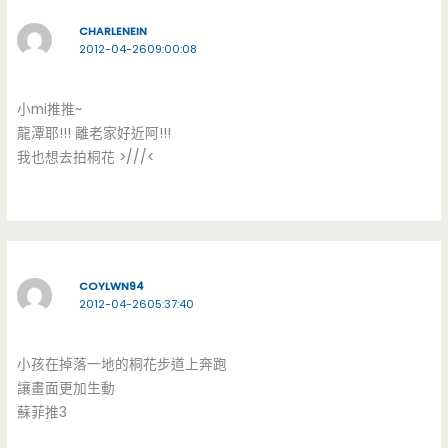
CHARLENEIN
2012-04-2609:00:08
小mi推推~
龍潭耶!!! 離老家好近阿!!!
我也想去拍桐花 >///<
COYLWN94
2012-04-2605:37:40
小孩在掉落一地的桐花步道上奔跑
讓畫面更加生動
蘇菲推3