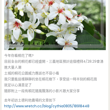
今年你看桐花了嗎?
目前全台的桐花都已經盛開，三義地區預計這個禮拜4/28.29會湧
進大量人潮
土城的桐花公園威力應該也不容小看
我只要能這樣靜靜的坐在桐花樹下，享受這一時半刻的桐花雨
就足以心滿意足了
隨即附上一段有桐花隨風飄落的小影片跟大家分享
去年初訪土德利他農場的文章如下
http://www.wretch.cc/blog/cythia0805/18918448