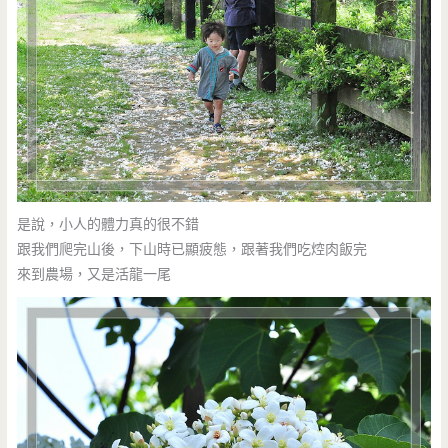
是說，小人的體力真的很不錯
跟我們爬完山後，下山時已顯疲態，跟著我們吃焢肉飯完
來到農場，又是活龍一尾