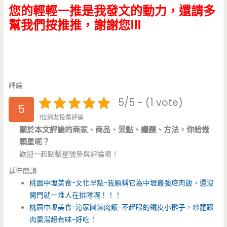
您的輕輕一推是我發文的動力，還請多
幫我們按推推，謝謝您!!!
評論
5/5 - (1 vote)
5
1位網友投票評論
關於本文評論的商家、商品、景點、議題、方法，你給幾
顆星呢？
歡迎一起點擊星號參與評論唷！
延伸閱讀
桃園中壢美食-文化早點-我願稱它為中壢最強焢肉飯，還沒
開門就一堆人在排隊啊！！！
桃園中壢美食-沁家圓滷肉飯-不起眼的鐵皮小攤子，炒麵跟
肉羹湯超有味~好吃！