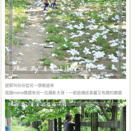
趕緊叫任任從另一頭衝過來
我跟nana媽還有另一位攝影大哥，一起追捕這美麗又有趣的趣圖