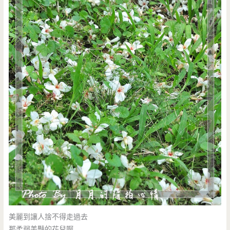
美麗到讓人捨不得走過去
那柔弱美豔的花兒啊….