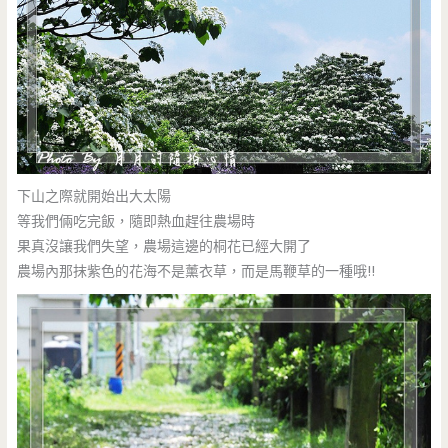
下山之際就開始出大太陽
等我們倆吃完飯，隨即熱血趕往農場時
果真沒讓我們失望，農場這邊的桐花已經大開了
農場內那抹紫色的花海不是薰衣草，而是馬鞭草的一種哦!!