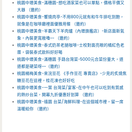
桃園中壢美食-滿穗園-想吃酒家菜也可以單點，價格平價又
大器 （邀約）
桃園中壢美食-饗燒肉亭-不用800元就有和牛牛排吃到飽，
就像是在咖啡廳裡面優雅用餐 （邀約）
桃園中壢美食-羊霸天下羊肉爐（內壢旗艦店）-新店面新氣
象，內裝更寬敞嚕~~ （邀約）
桃園中壢美食-泰式奶茶老撾咖啡-士校對面亮眼的橘紅色老
厝，袋裝泰式飲料好好喝
桃園中壢美食-滿穗園 手路台灣菜-5000元合菜份量大，道
道都是硬菜呀~~（邀約）
桃園楊梅美食-來浣豆花 《手作豆花 專賣店》-少見的炙燒焦
糖豆花在這裡，桂花凍也好好吃
桃園中壢美食-一葉 台灣菜/宴客-在中午也可以吃到有質感
的熱炒台菜，開幕九折優惠好划算 （邀約）
桃園中壢美食-禧園 台菜/海鮮料理-在這個城市裡，留一席
溫暖給你 （邀約）