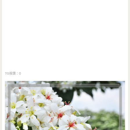
TG按讚：0