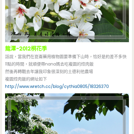
龍潭-2012桐花季
話說，當我們在崑崙藥用植物園要準備下山時，恰好是約差不多快
11點的時間，就順便帶nana媽去吃複園的焢肉飯
然後再轉戰去年讓我印象很深刻的土德利他農場
複園焢肉飯的網址如下
http://www.wretch.cc/blog/cythia0805/18326370