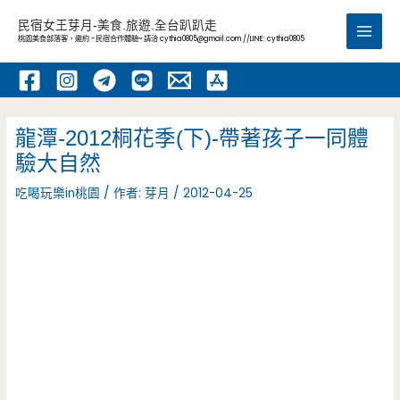
跳
民宿女王芽月-美食.旅遊.全台趴趴走
至
桃園美食部落客，邀約 -民宿合作體驗~ 請洽
cythia0805@gmail.com
//LINE: cythia0805
Main
主
要
Men
內
容
龍潭-2012桐花季(下)-帶著孩子一同體
驗大自然
吃喝玩樂in桃園
/ 作者:
芽月
/
2012-04-25