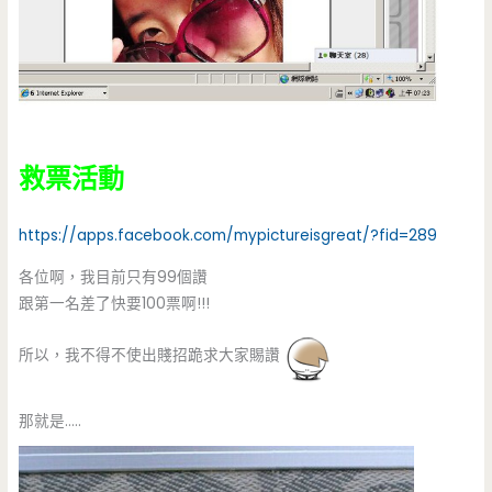
救票活動
https://apps.facebook.com/mypictureisgreat/?fid=289
各位啊，我目前只有99個讚
跟第一名差了快要100票啊!!!
所以，我不得不使出賤招跪求大家賜讚
那就是…..