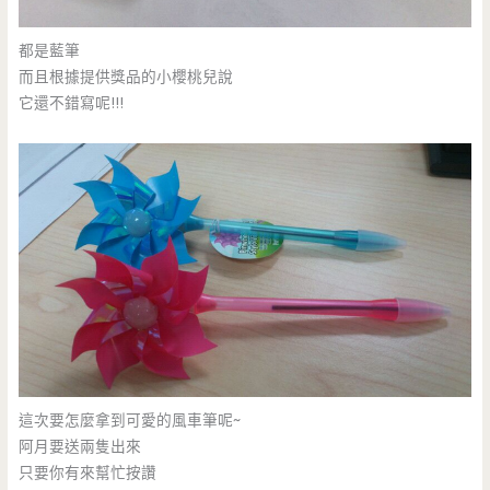
都是藍筆
而且根據提供獎品的小櫻桃兒說
它還不錯寫呢!!!
這次要怎麼拿到可愛的風車筆呢~
阿月要送兩隻出來
只要你有來幫忙按讚