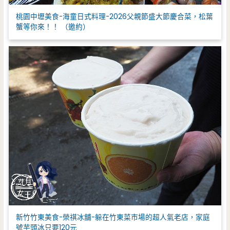
桃園中壢美食-海童日式料理-2026父親節盛大節慶合菜，松葉
蟹等你來！！ （邀約）
新竹竹東美食-榮祺冰舖-躲在竹東菜市場的超人氣老店，家庭
號芋頭冰只要120元