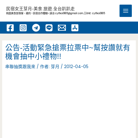
跳
民宿女王芽月-美食.旅遊.全台趴趴走
至
桃園美食部落客，邀約 -民宿合作體驗~ 請洽
cythia0805@gmail.com
//LINE: cythia0805
Main
主
要
Men
內
容
公告-活動緊急搶票拉票中~幫按讚就有
機會抽中小禮物!!
串聯抽獎跟我來
/ 作者:
芽月
/
2012-04-05