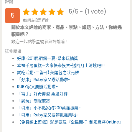
評論
5/5 - (1 vote)
5
1位網友投票評論
關於本文評論的商家、商品、景點、議題、方法，你給幾
顆星呢？
歡迎一起點擊星號參與評論唷！
延伸閱讀
好康-2011民宿瘋一夏-緊來玩抽獎
幸福千層蛋糕—大家快來投票~送阿月上清境吧!!!
試吃活動-二崙-佳美麵包之狀元餅
「好康」Ruby家又辦活動啦~
RUBY家又要辦活動啦~
「寫手」好奇褲型 柔適好褲
「試玩」制服麻將
「引用」小不點家的200萬抓抓樂~
「引用」Ruby家又要辦抓抓樂啦~
【免費線上遊戲】就是要玩『全民開打-制服麻將OnLine』