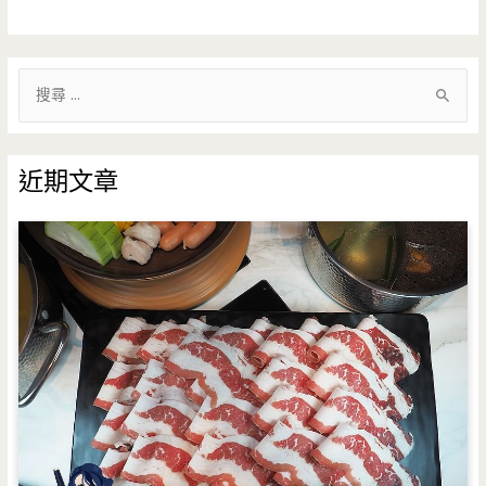
搜
尋
關
鍵
近期文章
字
: