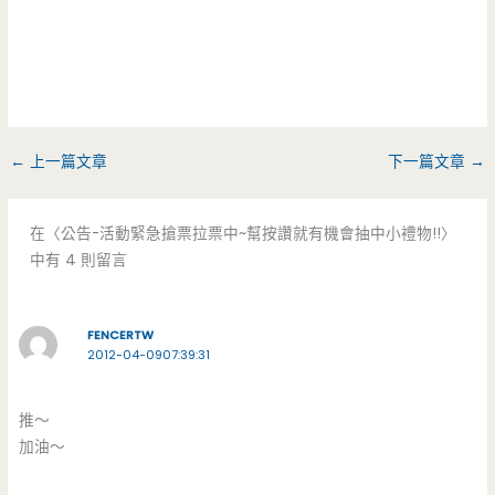
←
上一篇文章
下一篇文章
→
在〈公告-活動緊急搶票拉票中~幫按讚就有機會抽中小禮物!!〉
中有 4 則留言
FENCERTW
2012-04-0907:39:31
推～
加油～