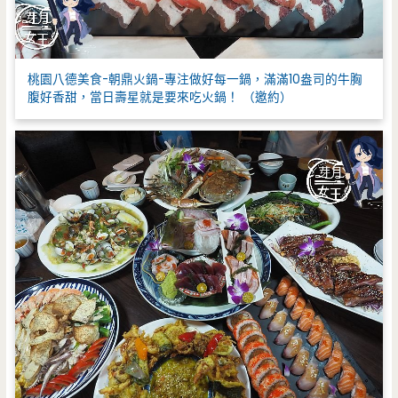
桃園八德美食-朝鼎火鍋-專注做好每一鍋，滿滿10盎司的牛胸
腹好香甜，當日壽星就是要來吃火鍋！ （邀約）