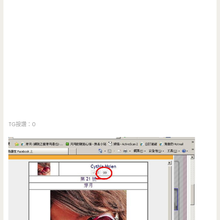
TG按讚：0