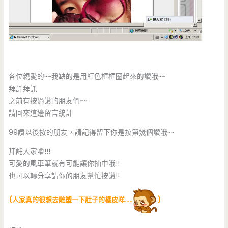
各位親愛的~~我缺的是用紅色框框圈起來的讚哦~~
拜託拜託
之前有按過讚的朋友們~~
請回來這邊留言統計
99讚以後按的朋友，請記得留下你是按第幾個讚哦~~
拜託大家嚕!!!
可愛的風車筆就有可能讓你抽中哦!!
也可以轉分享請你的朋友幫忙按讚!!
(人家真的很想去雕塑一下肚子的橘皮咩…..
)