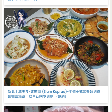
新北土城美食-饗拋拋 (Siam Kaprao)-平價泰式套餐超划算，
逛完賣場還可以自助吧吃到飽 （邀約）