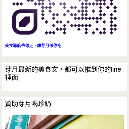
美食導航帶你走，讓芽月帶你吃
芽月最新的美食文，都可以推到你的line
裡面
贊助芽月喝珍奶