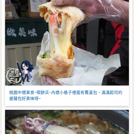
桃園中壢美食-喫餅兵-內壢小巷子裡面有驚喜包，滿滿起司的
披薩包好美味呀~