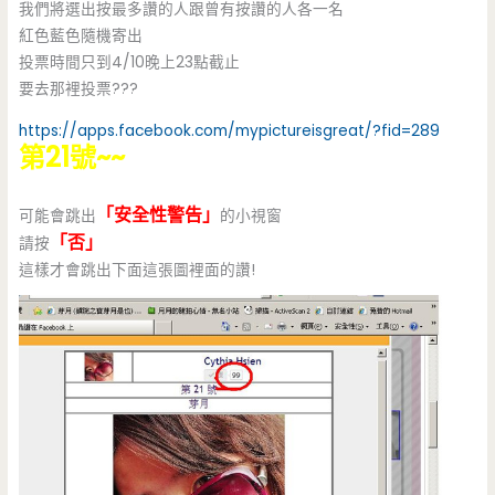
我們將選出按最多讚的人跟曾有按讚的人各一名
紅色藍色隨機寄出
投票時間只到4/10晚上23點截止
要去那裡投票???
https://apps.facebook.com/mypictureisgreat/?fid=289
第21號~~
「安全性警告」
可能會跳出
的小視窗
「否」
請按
這樣才會跳出下面這張圖裡面的讚!