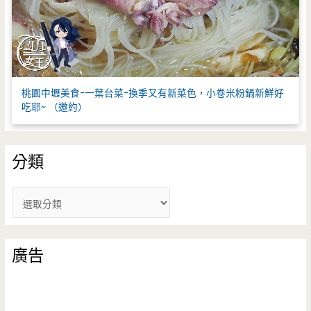
桃園中壢美食-一葉台菜-換季又有新菜色，小卷米粉鍋新鮮好
吃耶~ （邀約）
分類
分
類
廣告