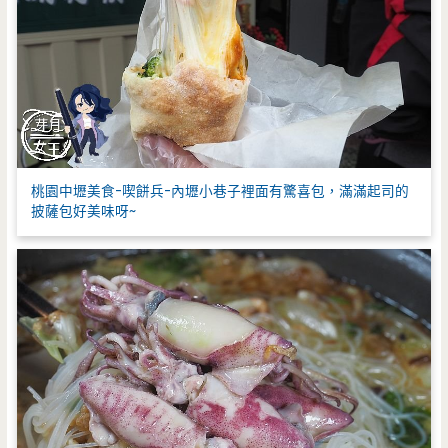
桃園中壢美食-喫餅兵-內壢小巷子裡面有驚喜包，滿滿起司的
披薩包好美味呀~