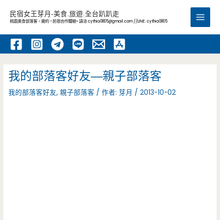
跳
民宿女王芽月-美食.旅遊.全台趴趴走
至
桃園美食部落客，邀約 -民宿合作體驗~ 請洽
cythia0805@gmail.com
//LINE: cythia0805
Main
主
要
Men
內
容
我的部落客好友—親子部落客
我的部落客好友
,
親子部落客
/ 作者:
芽月
/
2013-10-02