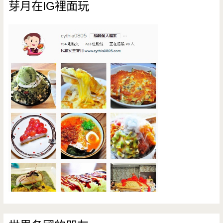
芽月在IG裡面玩