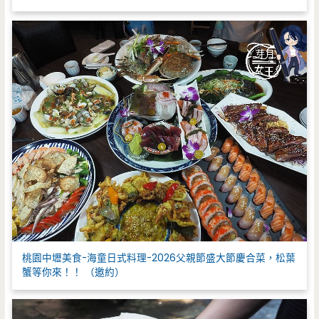
桃園中壢美食-海童日式料理-2026父親節盛大節慶合菜，松葉
蟹等你來！！ （邀約）