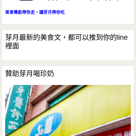
美食導航帶你走，讓芽月帶你吃
芽月最新的美食文，都可以推到你的line
裡面
贊助芽月喝珍奶