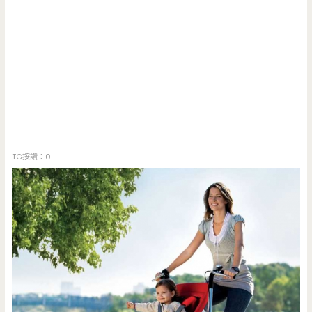
TG按讚：0