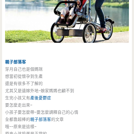
親子部落客
芽月自己也是個媽咪
想當初從懷孕到生產
還是有很多不了解的
尤其又是遠嫁外地~娘家媽媽也顧不到
生完小孩又有
產後憂鬱症
要怎麼走出來~
小孩子要怎麼帶~要怎麼調釋自己的心情
全都靠超棒的
親子部落客
的文章
哦~~原來是這樣~
原來小孩捣蛋是正常的