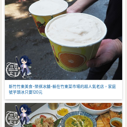
新竹竹東美食-榮祺冰舖-躲在竹東菜市場的超人氣老店，家庭
號芋頭冰只要120元