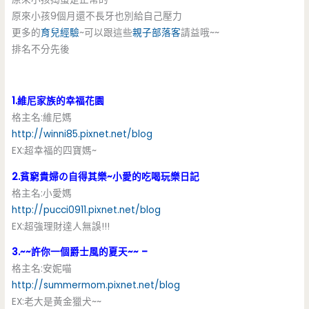
原來小孩9個月還不長牙也別給自己壓力
更多的
育兒經驗
~可以跟這些
親子部落客
請益哦~~
排名不分先後
1.維尼家族的幸福花園
格主名:維尼媽
http://winni85.pixnet.net/blog
EX:超幸福的四寶媽~
2.貧窮貴婦の自得其樂~小愛的吃喝玩樂日記
格主名:小愛媽
http://pucci0911.pixnet.net/blog
EX:超強理財達人無誤!!!
3.~~許你一個爵士風的夏天~~ –
格主名:安妮喵
http://summermom.pixnet.net/blog
EX:老大是黃金獵犬~~