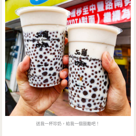
送我一杯珍奶，給我一個鼓勵吧！