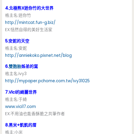
4.北極熊X迷你竹的大世界
格主名:迷你竹
http://mintcat.fun-g.biz/
EX:恬然自得的美好生活家
5.安妮的天空
格主名:安妮
http://anniekoko.pixnet.net/blog
6.
雙胞胎
姊弟的窩
格主名:ivy3
http://mypaper.pchome.com.tw/ivy31025
7.Vici的綺麗世界
格主名:于綺
www.vici17.com
EX:不用油也能香酥脆之共筆作者
8.黑米+凱凱的厝
格主:小米