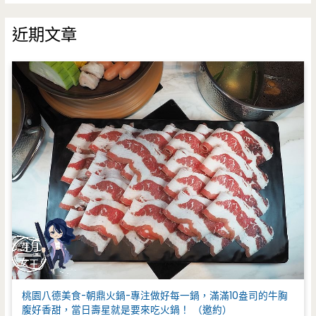
關
鍵
近期文章
字
:
桃園八德美食-朝鼎火鍋-專注做好每一鍋，滿滿10盎司的牛胸
腹好香甜，當日壽星就是要來吃火鍋！ （邀約）