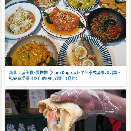
新北土城美食-饗拋拋 (Siam Kaprao)-平價泰式套餐超划算，
逛完賣場還可以自助吧吃到飽 （邀約）