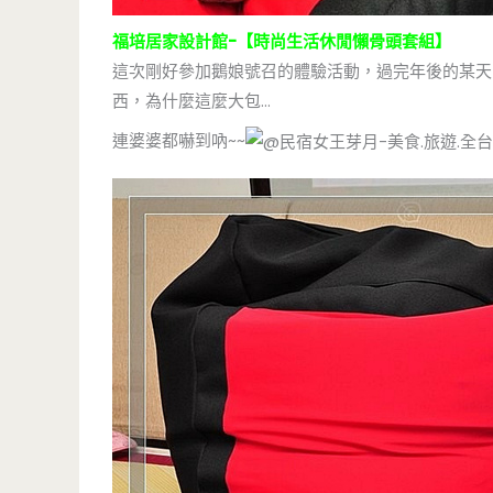
福培居家設計館-【時尚生活休閒懶骨頭套組】
這次剛好參加鵝娘號召的體驗活動，過完年後的某天
西，為什麼這麼大包…
連婆婆都嚇到吶~~