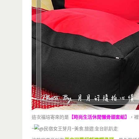
這次福培寄來的是
【時尚生活休閒懶骨頭套組】
，裡
~