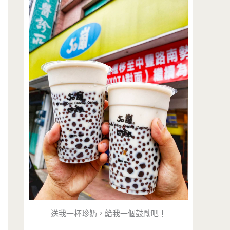
送我一杯珍奶，給我一個鼓勵吧！