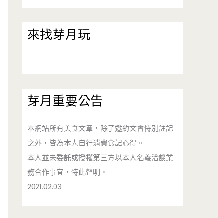
來找芽月玩
芽月重要公告
本網站所有美食文章，除了邀約文會特別註記
之外，皆為本人自行消費食記心得。
本人並未委託或授權第三方以本人名義洽談業
務合作事宜，特此聲明。
2021.02.03