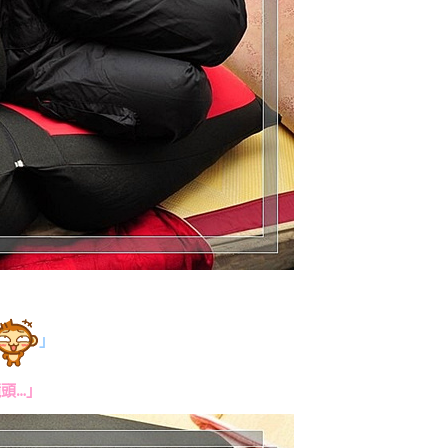
」
頭…」