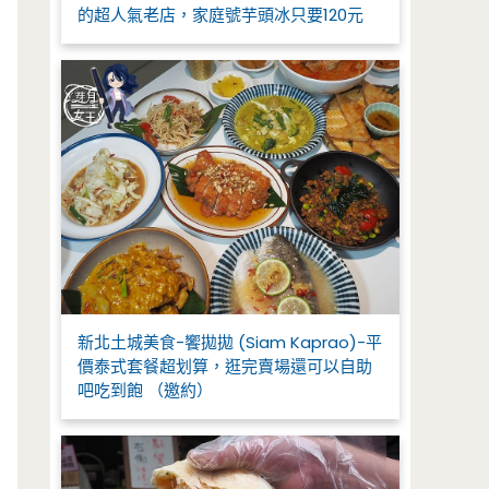
的超人氣老店，家庭號芋頭冰只要120元
新北土城美食-饗拋拋 (Siam Kaprao)-平
價泰式套餐超划算，逛完賣場還可以自助
吧吃到飽 （邀約）