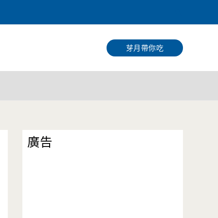
搜
尋
芽月帶你吃
廣告