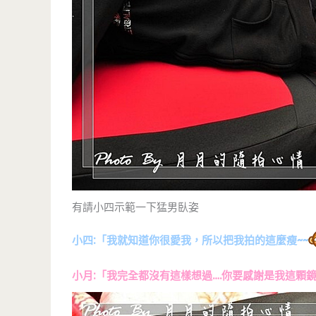
有請小四示範一下猛男臥姿
小四:「我就知道你很愛我，所以把我拍的這麼瘦~~
小月:「我完全都沒有這樣想過….你要感謝是我這顆鏡