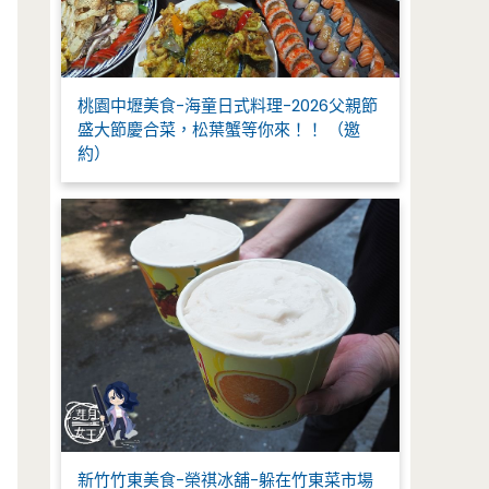
桃園中壢美食-海童日式料理-2026父親節
盛大節慶合菜，松葉蟹等你來！！ （邀
約）
新竹竹東美食-榮祺冰舖-躲在竹東菜市場