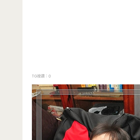
TG按讚：0