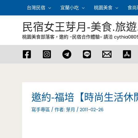
跳
台灣民宿
宜蘭小吃
桃園美食
食尚
至
主
民宿女王芽月-美食.旅遊
要
桃園美食部落客，邀約 -民宿合作體驗~ 請洽
cythia08
內
容
邀約-福培【時尚生活休
寫手專區
/ 作者:
芽月
/
2011-02-26