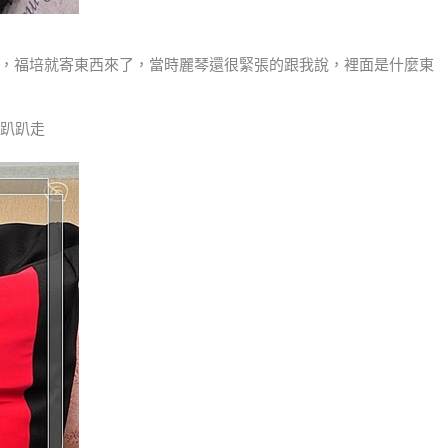
，福培就寄東西來了，當時麗琴還很緊張的跟我說，裡面是什麼東