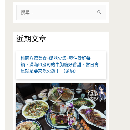
搜
尋
關
鍵
近期文章
字
:
桃園八德美食-朝鼎火鍋-專注做好每一
鍋，滿滿10盎司的牛胸腹好香甜，當日壽
星就是要來吃火鍋！ （邀約）