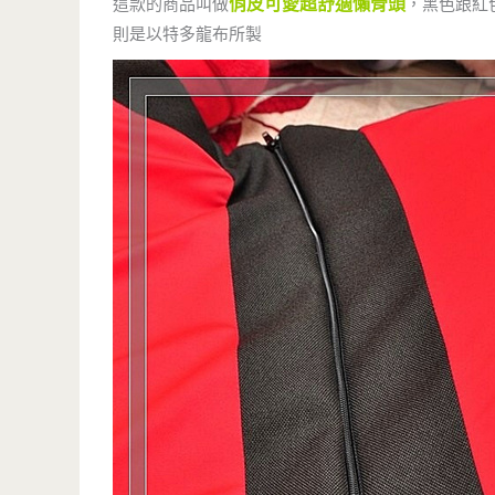
俏皮可愛超舒適懶骨頭
這款的商品叫做
，黑色跟紅
則是以特多龍布所製