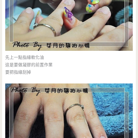
先上一點指緣軟化油
這是要做凝膠的前置作業
要把指緣刮掉