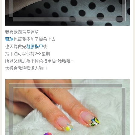
我喜歡四葉幸運草
甄玲
也幫我多加了幾朵上去
也因為做完
凝膠指甲
後
指甲油可以保持2-3星期
所以又稱之為不掉色指甲油~哈哈哈~
太適合我這種懶人啦!!!