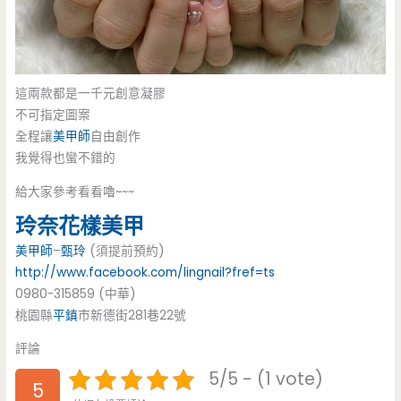
這兩款都是一千元創意凝膠
不可指定圖案
全程讓
美甲師
自由創作
我覺得也蠻不錯的
給大家參考看看嚕~~~
玲奈花樣美甲
美甲師
–
甄玲
(須提前預約)
http://www.facebook.com/lingnail?fref=ts
0980-315859 (中華)
桃園縣
平鎮
市新德街281巷22號
評論
5/5 - (1 vote)
5