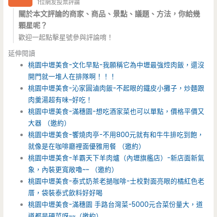
1位網友投票評論
關於本文評論的商家、商品、景點、議題、方法，你給幾
顆星呢？
歡迎一起點擊星號參與評論唷！
延伸閱讀
桃園中壢美食-文化早點-我願稱它為中壢最強焢肉飯，還沒
開門就一堆人在排隊啊！！！
桃園中壢美食-沁家圓滷肉飯-不起眼的鐵皮小攤子，炒麵跟
肉羹湯超有味~好吃！
桃園中壢美食-滿穗園-想吃酒家菜也可以單點，價格平價又
大器 （邀約）
桃園中壢美食-饗燒肉亭-不用800元就有和牛牛排吃到飽，
就像是在咖啡廳裡面優雅用餐 （邀約）
桃園中壢美食-羊霸天下羊肉爐（內壢旗艦店）-新店面新氣
象，內裝更寬敞嚕~~ （邀約）
桃園中壢美食-泰式奶茶老撾咖啡-士校對面亮眼的橘紅色老
厝，袋裝泰式飲料好好喝
桃園中壢美食-滿穗園 手路台灣菜-5000元合菜份量大，道
道都是硬菜呀~~（邀約）