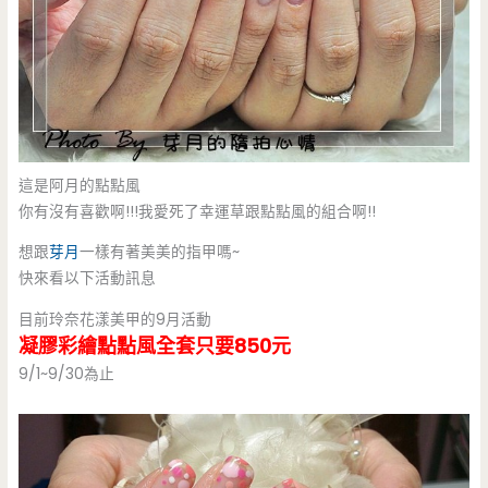
這是阿月的點點風
你有沒有喜歡啊!!!我愛死了幸運草跟點點風的組合啊!!
想跟
芽月
一樣有著美美的指甲嗎~
快來看以下活動訊息
目前玲奈花漾美甲的9月活動
凝膠彩繪點點風全套只要850元
9/1~9/30為止