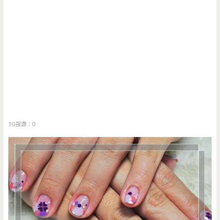
TG按讚：0