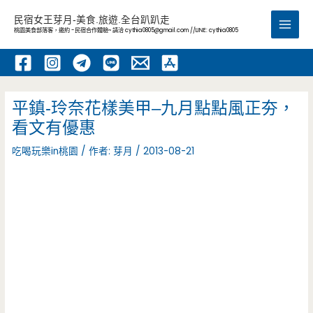
跳
民宿女王芽月-美食.旅遊.全台趴趴走
至
桃園美食部落客，邀約 -民宿合作體驗~ 請洽
cythia0805@gmail.com
//LINE: cythia0805
Main
主
要
Men
內
容
平鎮-玲奈花樣美甲–九月點點風正夯，
看文有優惠
吃喝玩樂in桃園
/ 作者:
芽月
/
2013-08-21