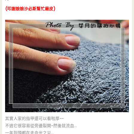
(叩謝娘娘沙必斯幫忙磨皮)
其實人家的指甲還可以看啦厚~~
不過它很容易從旁邊裂開~然後就流血…
一年到頭都在走血光之災…