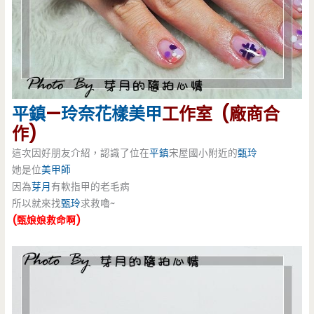
平鎮
—
玲奈花樣美甲
工作室 (廠商合
作)
這次因好朋友介紹，認識了位在
平鎮
宋屋國小附近的
甄玲
她是位
美甲師
因為
芽月
有軟指甲的老毛病
所以就來找
甄玲
求救嚕~
(甄娘娘救命啊)