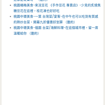
桃園楊梅美食-來浣豆花 《手作豆花 專賣店》-少見的炙燒焦
糖豆花在這裡，桂花凍也好好吃
桃園中壢美食-一葉 台灣菜/宴客-在中午也可以吃到有質感
的熱炒台菜，開幕九折優惠好划算 （邀約）
桃園中壢美食-禧園 台菜/海鮮料理-在這個城市裡，留一席
溫暖給你 （邀約）