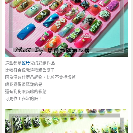
這些都是
甄玲
兒的彩繪作品
比較符合像我這種粗魯婆子
因為沒有什麼凸起物，比較不會撞壞掉
讓我覺得很驚艷的是
還有狗狗跟貓咪的彩繪
可見作工非常的細!!