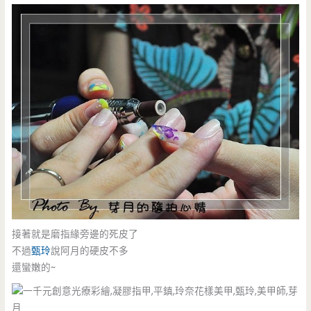
接著就是磨指緣旁邊的死皮了
不過
甄玲
說阿月的硬皮不多
還蠻嫩的~