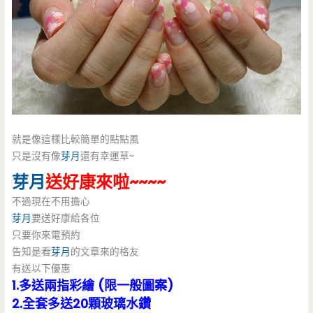
就是像這樣比較簡單的點點風
只是沒有像
芽月
還有幸運草~
芽月
送好康來啦~~~~
不過現在不用擔心
芽月
要送好康給各位
只要你來電預約
告知是看
芽月
的文章來的格友
有送以下優惠
1.多送兩指彩繪 (限一般圖案)
2.全套多送20顆玻璃水鑽