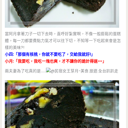
當阿月拿著刀子一切下去時，直呼好紮實啊，不像一般膨鬆的蛋糕
體，每一刀都要費點力氣才可以往下切，不知等一下吃起來會是怎
樣的美味?!
小四:「那個有核桃，你就不要吃了，交給我就好!」
小月:「我要吃，我吃一塊也爽，才不讓你的詭計得逞~~」
兩夫妻為了吃真的是……