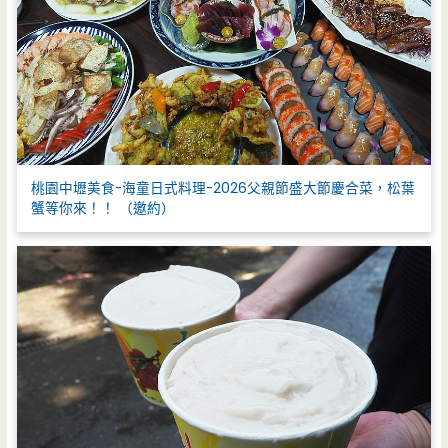
桃園中壢美食-海童日式料理-2026父親節盛大節慶合菜，松葉
蟹等你來！！ （邀約）