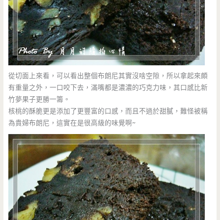
從切面上來看，可以看出整個布朗尼其實沒啥空隙，所以拿起來頗
有重量之外，一口咬下去，滿嘴都是濃濃的巧克力味，其口感比新
竹夢果子更勝一籌。
核桃的酥脆更是添加了更豐富的口感，而且不過於甜膩，難怪被稱
為貴婦布朗尼，這實在是很高級的味覺啊~