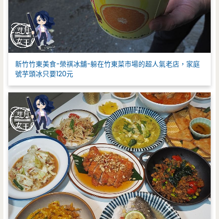
新竹竹東美食-榮祺冰舖-躲在竹東菜市場的超人氣老店，家庭
號芋頭冰只要120元