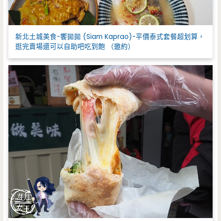
新北土城美食-饗拋拋 (Siam Kaprao)-平價泰式套餐超划算，
逛完賣場還可以自助吧吃到飽 （邀約）