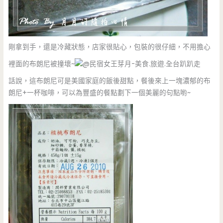
剛拿到手，還是冷藏狀態，店家很貼心，包裝的很仔細，不用擔心
裡面的布朗尼被撞壞~
話說，這布朗尼可是美國家庭的飯後甜點，餐後來上一塊濃郁的布
朗尼+一杯咖啡，可以為豐盛的餐點劃下一個美麗的句點喲~