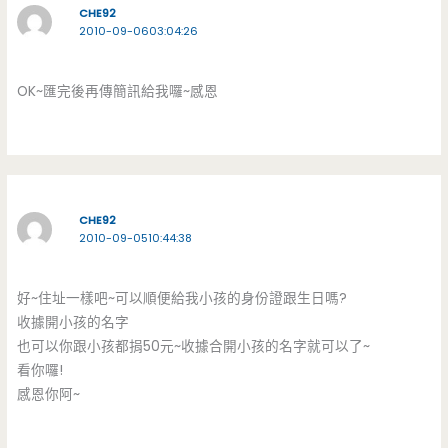
CHE92
2010-09-0603:04:26
OK~匯完後再傳簡訊給我囉~感恩
CHE92
2010-09-0510:44:38
好~住址一樣吧~可以順便給我小孩的身份證跟生日嗎?
收據開小孩的名字
也可以你跟小孩都捐50元~收據合開小孩的名字就可以了~
看你囉!
感恩你阿~