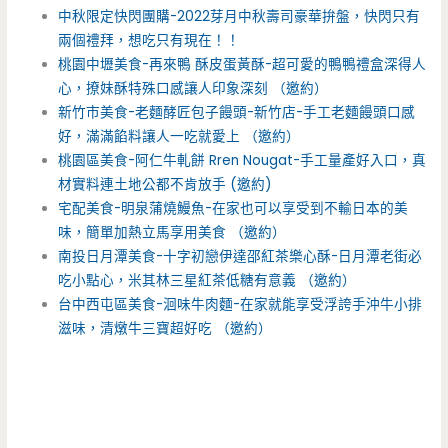
中秋限定快閃團購-2022芽月中秋壽司豪華拚盤，快閃只有
兩個禮拜，想吃只有現在！！
桃園中壢美食-再來鴨 酥皮蛋黃酥-超可愛的鴨鴨禮盒深得人
心，撩妹酥特殊口感讓人印象深刻 （邀約）
新竹市美食-老麵酵匠包子饅頭-新竹店-手工老麵饅頭口感
好，滿滿餡料讓人一吃就愛上 （邀約）
桃園區美食-阿仁牛軋餅 Rren Nougat-手工量產好入口，真
材實料連土地公都不肯放手 (邀約)
宅配美食-明泉蒲燒鰻魚-在家也可以享受到不輸日本的美
味，簡單加熱立馬享用美食 （邀約）
南投日月潭美食-十字初戀伊達邵紅茶樂心酥-日月潭老街必
吃小點心，米其林三星紅茶低糖有意義 （邀約）
台中西屯區美食-洄味牛肉麵-在家就能享受浮誇手沖牛小排
滋味，清燉牛三寶超好吃 （邀約）