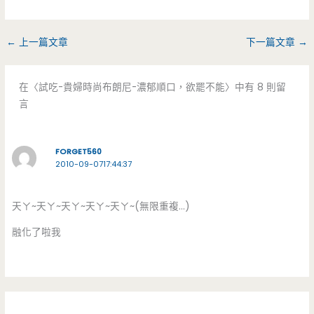
←
上一篇文章
下一篇文章
→
在〈試吃-貴婦時尚布朗尼-濃郁順口，欲罷不能〉中有 8 則留
言
FORGET560
2010-09-0717:44:37
天ㄚ~天ㄚ~天ㄚ~天ㄚ~天ㄚ~(無限重複…)
融化了啦我