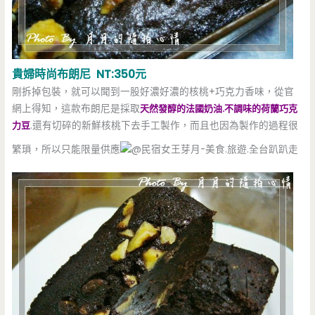
貴婦時尚布朗尼 NT:350元
剛拆掉包裝，就可以聞到一股好濃好濃的核桃+巧克力香味，從官
網上得知，這款布朗尼是採取
天然發醇的法國奶油.不調味的荷蘭巧克
力豆
.還有切碎的新鮮核桃下去手工製作，而且也因為製作的過程很
繁瑣，所以只能限量供應