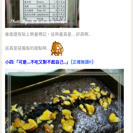
後面還有貼上熱量標記，這熱量真是…..好高啊…
這真是惡魔般的甜點啊….
小四:「可是….不吃又對不起自己…」
(正確無誤!!)