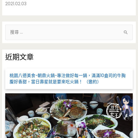
2021.02.03
搜
尋
關
鍵
近期文章
字
:
桃園八德美食-朝鼎火鍋-專注做好每一鍋，滿滿10盎司的牛胸
腹好香甜，當日壽星就是要來吃火鍋！ （邀約）