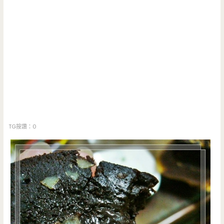
TG按讚：0