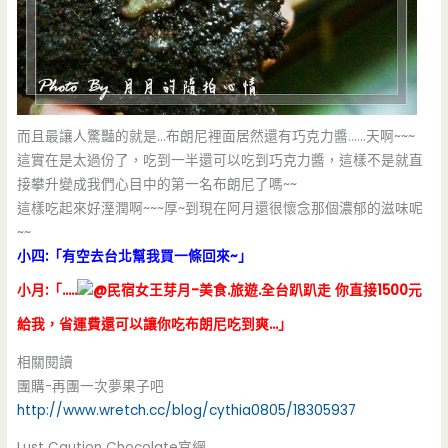
而且最讓人驚豔的就是…布朗尼裡面居然還有巧克力醬……天啊~~~
這實在是太過份了，吃到一半還可以吃到巧克力醬，這樣不是就直
接攀升變成我們心目中的第一名布朗尼了嗎~~
這樣吃起來好溼潤啊~~~厚~到現在阿月還很懷念那個濃郁的滋味呢
~~
小四:「有空去台北幫我買一條回來~」
小月:「…..
你直接1500元
給我，省運費還可以讓你吃布朗尼吃到爽…」
相關閱讀
團購-再團一次夢果子吧
http://www.wretch.cc/blog/cythia0805/18305937
Lust Caution Chocolate官網