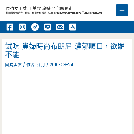
跳
民宿女王芽月-美食.旅遊.全台趴趴走
至
桃園美食部落客，邀約 -民宿合作體驗~ 請洽
cythia0805@gmail.com
//LINE: cythia0805
Main
主
要
Men
內
容
試吃-貴婦時尚布朗尼-濃郁順口，欲罷
不能
團購美食
/ 作者:
芽月
/
2010-08-24