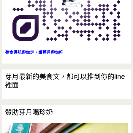
美食導航帶你走，讓芽月帶你吃
芽月最新的美食文，都可以推到你的line
裡面
贊助芽月喝珍奶