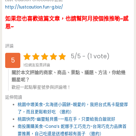
http://lustcaution.fun-g.biz/
如果您也喜歡這篇文章，也請幫阿月按個推推喲~感
恩~
評論
5/5 - (1 vote)
5
1位網友投票評論
關於本文評論的商家、商品、景點、議題、方法，你給幾
顆星呢？
歡迎一起點擊星號參與評論唷！
延伸閱讀
桃園中壢美食-北海道小圓餅-親愛的，我把台式馬卡龍變厚
了，而且更鬆軟好吃 （邀約）
桃園快閃-幽靈鮭貝醬-一瓶在手，只要給我白飯就好
南投團購美食-Cona’s 妮娜手工巧克力-台灣巧克力品牌首
要推薦，自己吃還是送禮都超有面子 （邀約）