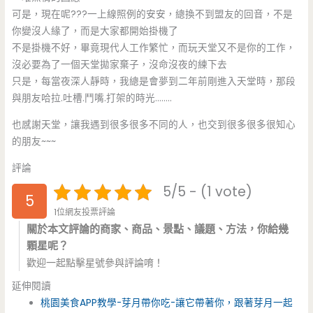
可是，現在呢???一上線照例的安安，總換不到盟友的回音，不是
你變沒人緣了，而是大家都開始掛機了
不是掛機不好，畢竟現代人工作繁忙，而玩天堂又不是你的工作，
沒必要為了一個天堂拋家棄子，沒命沒夜的練下去
只是，每當夜深人靜時，我總是會夢到二年前剛進入天堂時，那段
與朋友哈拉.吐槽.鬥嘴.打架的時光……..
也感謝天堂，讓我遇到很多很多不同的人，也交到很多很多很知心
的朋友~~~
評論
5/5 - (1 vote)
5
1位網友投票評論
關於本文評論的商家、商品、景點、議題、方法，你給幾
顆星呢？
歡迎一起點擊星號參與評論唷！
延伸閱讀
桃園美食APP教學-芽月帶你吃-讓它帶著你，跟著芽月一起