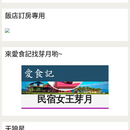
飯店訂房專用
來愛食記找芽月喲~
天狼星