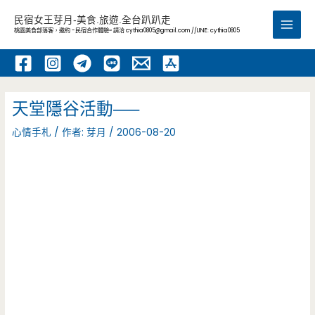
跳
民宿女王芽月-美食.旅遊.全台趴趴走
至
桃園美食部落客，邀約 -民宿合作體驗~ 請洽
cythia0805@gmail.com
//LINE: cythia0805
Main
主
要
Men
內
容
天堂隱谷活動—–
心情手札
/ 作者:
芽月
/
2006-08-20