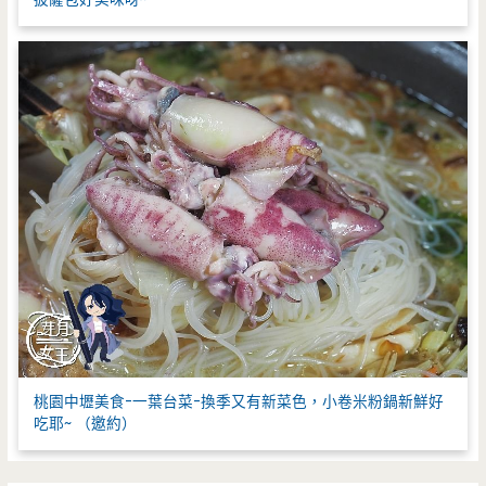
桃園中壢美食-一葉台菜-換季又有新菜色，小卷米粉鍋新鮮好
吃耶~ （邀約）