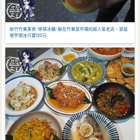
新竹竹東美食-榮祺冰舖-躲在竹東菜市場的超人氣老店，家庭
號芋頭冰只要120元