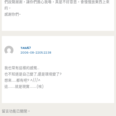
們說聲謝謝，讓你們擔心我嚕，真是不好意思，會慢慢放東西上來
的，
感謝你們~
TAIU57
2006-08-2205:22:38
我也常有這樣的感慨…
也不知道是自己變了,還是環境變了?
想來……都有吧? ^///^
這………就是現實………(唉)
留言功能已關閉。