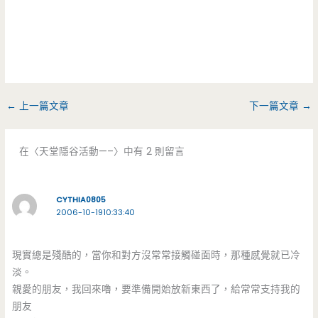
←
上一篇文章
下一篇文章
→
在〈天堂隱谷活動—–〉中有 2 則留言
CYTHIA0805
2006-10-1910:33:40
現實總是殘酷的，當你和對方沒常常接觸碰面時，那種感覺就已冷
淡。
親愛的朋友，我回來嚕，要準備開始放新東西了，給常常支持我的
朋友