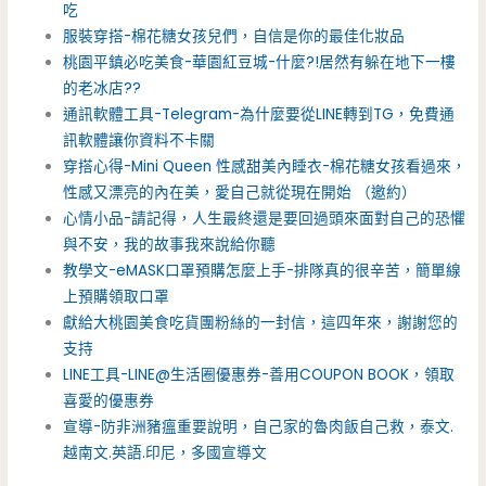
吃
服裝穿搭-棉花糖女孩兒們，自信是你的最佳化妝品
桃園平鎮必吃美食-華園紅豆城-什麼?!居然有躲在地下一樓
的老冰店??
通訊軟體工具-Telegram-為什麼要從LINE轉到TG，免費通
訊軟體讓你資料不卡關
穿搭心得-Mini Queen 性感甜美內睡衣-棉花糖女孩看過來，
性感又漂亮的內在美，愛自己就從現在開始 （邀約）
心情小品-請記得，人生最終還是要回過頭來面對自己的恐懼
與不安，我的故事我來說給你聽
教學文-eMASK口罩預購怎麼上手-排隊真的很辛苦，簡單線
上預購領取口罩
獻給大桃園美食吃貨團粉絲的一封信，這四年來，謝謝您的
支持
LINE工具-LINE@生活圈優惠券-善用COUPON BOOK，領取
喜愛的優惠券
宣導-防非洲豬瘟重要說明，自己家的魯肉飯自己救，泰文.
越南文.英語.印尼，多國宣導文