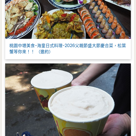
桃園中壢美食-海童日式料理-2026父親節盛大節慶合菜，松葉
蟹等你來！！ （邀約）