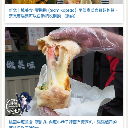
新北土城美食-饗拋拋 (Siam Kaprao)-平價泰式套餐超划算，
逛完賣場還可以自助吧吃到飽 （邀約）
桃園中壢美食-喫餅兵-內壢小巷子裡面有驚喜包，滿滿起司的
披薩包好美味呀~