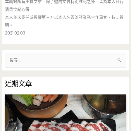
本網站所有美食文章，除了邀約文會特別註記之外，皆為本人自行
消費食記心得。
本人並未委託或授權第三方以本人名義洽談業務合作事宜，特此聲
明。
2021.02.03
搜
尋
關
鍵
近期文章
字
: