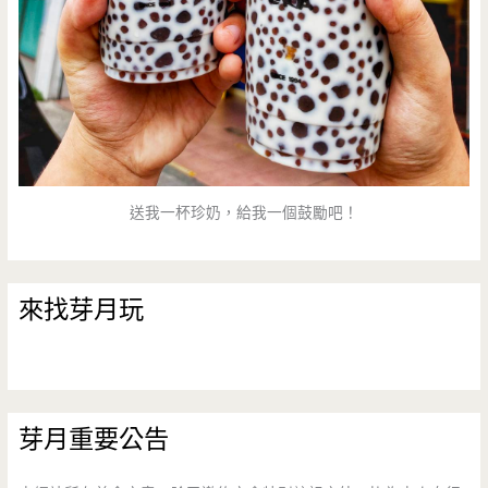
送我一杯珍奶，給我一個鼓勵吧！
來找芽月玩
芽月重要公告