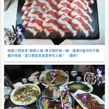
桃園八德美食-朝鼎火鍋-專注做好每一鍋，滿滿10盎司的牛胸
腹好香甜，當日壽星就是要來吃火鍋！ （邀約）