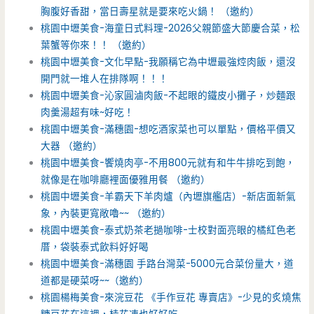
胸腹好香甜，當日壽星就是要來吃火鍋！ （邀約）
桃園中壢美食-海童日式料理-2026父親節盛大節慶合菜，松
葉蟹等你來！！ （邀約）
桃園中壢美食-文化早點-我願稱它為中壢最強焢肉飯，還沒
開門就一堆人在排隊啊！！！
桃園中壢美食-沁家圓滷肉飯-不起眼的鐵皮小攤子，炒麵跟
肉羹湯超有味~好吃！
桃園中壢美食-滿穗園-想吃酒家菜也可以單點，價格平價又
大器 （邀約）
桃園中壢美食-饗燒肉亭-不用800元就有和牛牛排吃到飽，
就像是在咖啡廳裡面優雅用餐 （邀約）
桃園中壢美食-羊霸天下羊肉爐（內壢旗艦店）-新店面新氣
象，內裝更寬敞嚕~~ （邀約）
桃園中壢美食-泰式奶茶老撾咖啡-士校對面亮眼的橘紅色老
厝，袋裝泰式飲料好好喝
桃園中壢美食-滿穗園 手路台灣菜-5000元合菜份量大，道
道都是硬菜呀~~（邀約）
桃園楊梅美食-來浣豆花 《手作豆花 專賣店》-少見的炙燒焦