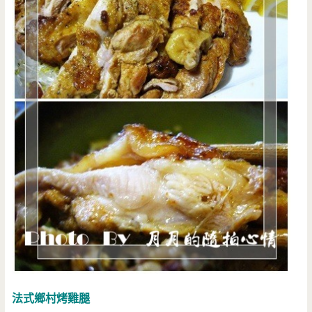
法式鄉村烤雞腿