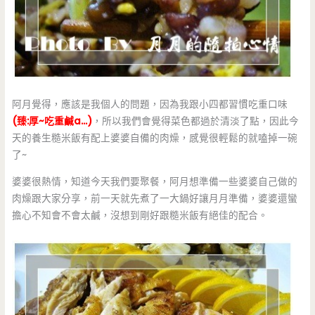
阿月覺得，應該是我個人的問題，因為我跟小四都習慣吃重口味
(臻:厚~吃重鹹a…)
，所以我們會覺得菜色都過於清淡了點，因此今
天的養生糙米飯有配上婆婆自備的肉燥，感覺很輕鬆的就嗑掉一碗
了~
婆婆很熱情，知道今天我們要聚餐，阿月想準備一些婆婆自己做的
肉燥跟大家分享，前一天就先煮了一大鍋好讓月月準備，婆婆還蠻
擔心不知會不會太鹹，沒想到剛好跟糙米飯有絕佳的配合。