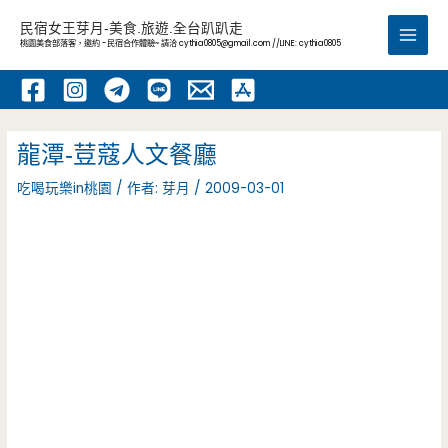
跳
民宿女王芽月-美食.旅遊.全台趴趴走
至
桃園美食部落客，邀約 -民宿合作體驗~ 請洽
cythia0805@gmail.com
//LINE: cythia0805
Main
主
要
Men
內
容
龍潭-荳蔻人文餐廳
吃喝玩樂in桃園
/ 作者:
芽月
/
2009-03-01