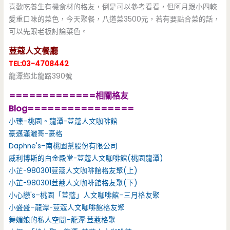
喜歡吃養生有機食材的格友，倒是可以參考看看，但阿月跟小四較
愛重口味的菜色，今天聚餐，八道菜3500元，若有要點合菜的話，
可以先跟老板討論菜色。
荳蔻人文餐廳
TEL:03-4708442
龍潭鄉北龍路390號
=============相關格友
Blog================
小臻–桃園。龍潭-荳蔻人文咖啡館
豪邁瀟灑哥-豪格
Daphne's–南桃園幫股份有限公司
威利博斯的白金殿堂-荳蔻人文咖啡館(桃園龍潭)
小芷-980301荳蔻人文咖啡館格友聚(上)
小芷-980301荳蔻人文咖啡館格友聚(下)
小心戀's–桃園「荳蔻」人文咖啡館–三月格友聚
小盛盛–龍潭-荳蔻人文咖啡館格友聚
舞媚娘的私人空間–龍潭:荳蔻格聚