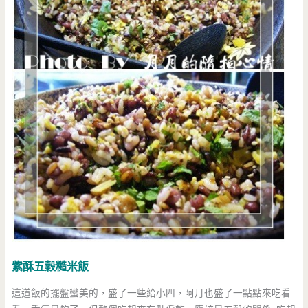
紫酥五穀糙米飯
這道飯的擺盤蠻美的，盛了一些給小四，阿月也盛了一點點來吃看