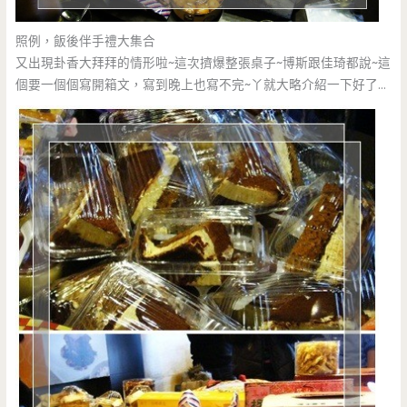
照例，飯後伴手禮大集合
又出現卦香大拜拜的情形啦~這次擠爆整張桌子~博斯跟佳琦都說~這
個要一個個寫開箱文，寫到晚上也寫不完~丫就大略介紹一下好了…