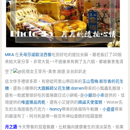
MIKA
在
天母莎諾歐法西餐
吃到好吃的提拉米蘇，跟老板訂了20個
來給大家分享，非常大氣–>不過後來有剩了五六個，都被暴食鬼清
空了
這次伴手禮很多耶，有戀從阿里山帶回來的
玉山雪梅.新珍香的花生
糖
，還有小臻帶的
大園賴師父花生糖
.
darren
帶來的小瓢蟲乳酪球，
還有一款感覺很好吃的蛋捲跟日式小餅乾~是
小銀
跟
小乖
提供的，佳
琦提供的
唯盛臻品肉乾
，還有小芷提供的
順謚天使蛋糕
，Water先
生的北海道兩色巧克力，
Nancy
帶來的依薇特牛軌糖，
小盛盛
帶來
的銀波布丁，阿月則是帶一款百年神仙蛋糕的桂圓蛋糕
月之語
:今天聚餐的荳蔻餐廳，比較偏向健康養生的清淡菜色，如果