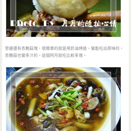
旁邊還有杏鮑菇塊，很簡單的就是用奶油烤過，蠻能吃出原味的，
杏鮑菇也蠻多汁的，這個阿月就吃比較多塊。