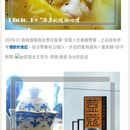
2009.3.1 南桃園幫格友聚在龍潭-荳蔻人文餐廳聚餐，之前就有參
考
博斯的食記
，這次聚餐有22個人，外加四隻狗還有一隻刺蝟~好不
熱鬧~