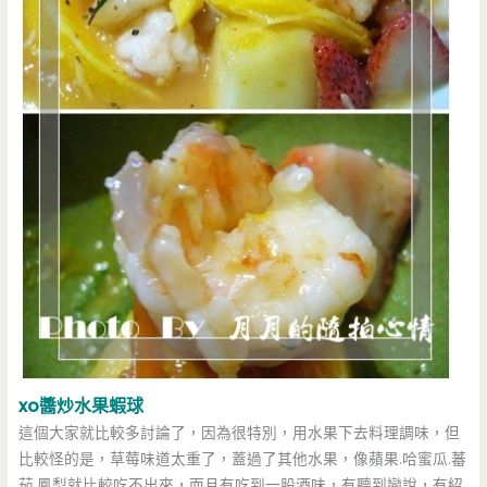
xo醬炒水果蝦球
這個大家就比較多討論了，因為很特別，用水果下去料理調味，但
比較怪的是，草莓味道太重了，蓋過了其他水果，像蘋果.哈蜜瓜.蕃
茄.鳳梨就比較吃不出來，而且有吃到一股酒味，有聽到戀說，有紹