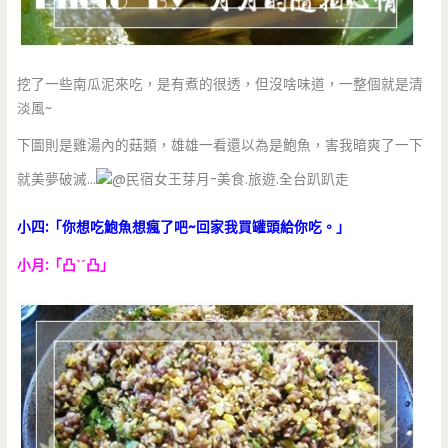
挖了一些南瓜泥來吃，是有煮的很透，但沒啥味道，一整個就是清
淡風~
下圖則是雞湯內的菇類，雄雄一看還以為是鮑魚，害我暗爽了一下
就美夢破滅…
小四:「你想吃鮑魚想瘋了吧~回家我買罐頭給你吃。」
小月:「凸ˋˊ凸」