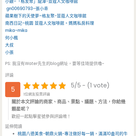
小銀–「格友聚」龍潭-荳蔻人文咖啡館
gn00690793–張小乖
蘋果樹下的天使夢–格友聚-荳蔻人文咖啡館
南西日記–桃園 荳蔻人文咖啡館。媽媽私房料理
mika–mika
何小楓
大叔
小張
PS: 我沒有Water先生的blog網址，要等佳琦提供嚕~
評論
5/5 - (1 vote)
5
1位網友投票評論
關於本文評論的商家、商品、景點、議題、方法，你給幾
顆星呢？
歡迎一起點擊星號參與評論唷！
延伸閱讀
桃園八德美食-朝鼎火鍋-專注做好每一鍋，滿滿10盎司的牛