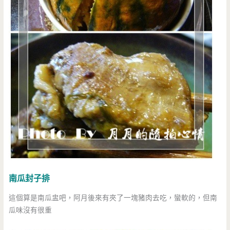
南瓜封子排
這個算是南瓜盅吧，阿月後來有夾了一塊豬肉去吃，蠻軟的，但南
瓜味沒有很重