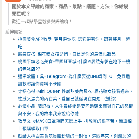
關於本文評論的商家、商品、景點、議題、方法，你給幾
顆星呢？
歡迎一起點擊星號參與評論唷！
延伸閱讀
桃園美食APP教學-芽月帶你吃-讓它帶著你，跟著芽月一起
吃
服裝穿搭-棉花糖女孩兒們，自信是你的最佳化妝品
桃園平鎮必吃美食-華園紅豆城-什麼?!居然有躲在地下一樓
的老冰店??
通訊軟體工具-Telegram-為什麼要從LINE轉到TG，免費通
訊軟體讓你資料不卡關
穿搭心得-Mini Queen 性感甜美內睡衣-棉花糖女孩看過來，
性感又漂亮的內在美，愛自己就從現在開始 （邀約）
心情小品-請記得，人生最終還是要回過頭來面對自己的恐懼
與不安，我的故事我來說給你聽
教學文-eMASK口罩預購怎麼上手-排隊真的很辛苦，簡單線
上預購領取口罩
獻給大桃園美食吃貨團粉絲的一封信，這四年來，謝謝您的