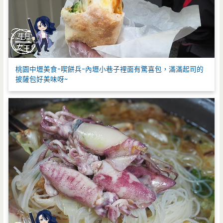
桃園中壢美食-喫餅兵-內壢小巷子裡面有驚喜包，滿滿起司的
披薩包好美味呀~