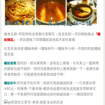
後來主廚-阿宏師有出來跟大家聊天，並且告知一月份開始推出
「鐵
板燒區」
，而且還做了四樣鐵板菜色給大家吃看看
左至右依序是:鐵板香蕉–>鐵板和牛–>鐵板羊小排，中間的則是鐵板
蛋豆腐
鐵板香蕉
:很特別，把水果用熱，並有加上蜂蜜，冬天來上一盤熱熱
的甜點也是不錯的，但阿月是覺得食材上要再挑選一下，香蕉吃起
來會有點苦，可能選用的香蕉熟成度不夠~
鐵板和牛
:阿月就不吃牛咩，但這牛肉是據說粉貴，一斤就要台幣
480元，阿娘喂~下重本哦~聽其他品嘗的格友述說是非常鮮美可
口，那~~不負責阿月就是歸納出來的結論就是——>應該很好吃