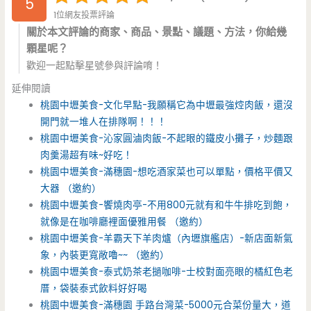
5
1位網友投票評論
關於本文評論的商家、商品、景點、議題、方法，你給幾
顆星呢？
歡迎一起點擊星號參與評論唷！
延伸閱讀
桃園中壢美食-文化早點-我願稱它為中壢最強焢肉飯，還沒
開門就一堆人在排隊啊！！！
桃園中壢美食-沁家圓滷肉飯-不起眼的鐵皮小攤子，炒麵跟
肉羹湯超有味~好吃！
桃園中壢美食-滿穗園-想吃酒家菜也可以單點，價格平價又
大器 （邀約）
桃園中壢美食-饗燒肉亭-不用800元就有和牛牛排吃到飽，
就像是在咖啡廳裡面優雅用餐 （邀約）
桃園中壢美食-羊霸天下羊肉爐（內壢旗艦店）-新店面新氣
象，內裝更寬敞嚕~~ （邀約）
桃園中壢美食-泰式奶茶老撾咖啡-士校對面亮眼的橘紅色老
厝，袋裝泰式飲料好好喝
桃園中壢美食-滿穗園 手路台灣菜-5000元合菜份量大，道