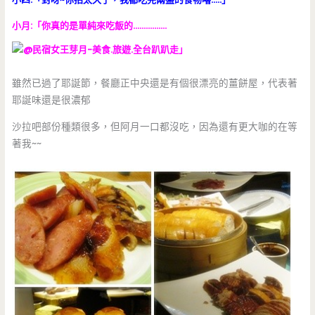
小月:「你真的是單純來吃飯的…………….
」
雖然已過了耶誕節，餐廳正中央還是有個很漂亮的薑餅屋，代表著
耶誕味還是很濃郁
沙拉吧部份種類很多，但阿月一口都沒吃，因為還有更大咖的在等
著我~~