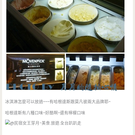
冰淇淋怎麼可以放過~~~有哈根達斯跟莫凡彼兩大品牌耶~
哈根達斯有八種口味~好酷啊~還有檸檬口味