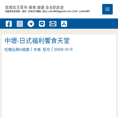
跳
民宿女王芽月-美食.旅遊.全台趴趴走
至
桃園美食部落客，邀約 -民宿合作體驗~ 請洽
cythia0805@gmail.com
//LINE: cythia0805
Main
主
要
Men
內
容
中壢-日式福利饗食天堂
吃喝玩樂in桃園
/ 作者:
芽月
/
2009-01-11