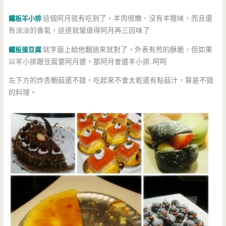
鐵板羊小排
:這個阿月就有吃到了，羊肉很嫩，沒有羊羶味，而且還
有淡淡的香氣，這道就蠻值得阿月再三回味了
鐵板蛋豆腐
:就字面上給他翻過來就對了，外表有煎的酥脆，但如果
以羊小排跟豆腐要阿月選，那阿月會選羊小排..呵呵
左下方的炸杏鮑菇還不錯，吃起來不會太乾還有點菇汁，算是不錯
的料理。