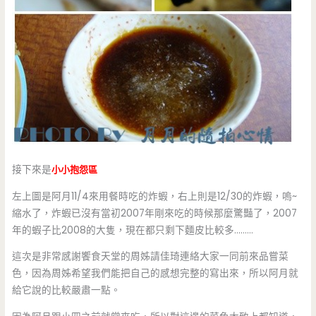
接下來是
小小抱怨區
左上圖是阿月11/4來用餐時吃的炸蝦，右上則是12/30的炸蝦，嗚~
縮水了，炸蝦已沒有當初2007年剛來吃的時候那麼驚豔了，2007
年的蝦子比2008的大隻，現在都只剩下麵皮比較多………
這次是非常感謝饗食天堂的周姊請佳琦連絡大家一同前來品嘗菜
色，因為周姊希望我們能把自己的感想完整的寫出來，所以阿月就
給它說的比較嚴肅一點。