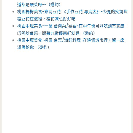
道都是硬菜呀~~（邀約）
桃園楊梅美食-來浣豆花 《手作豆花 專賣店》-少見的炙燒焦
糖豆花在這裡，桂花凍也好好吃
桃園中壢美食-一葉 台灣菜/宴客-在中午也可以吃到有質感
的熱炒台菜，開幕九折優惠好划算 （邀約）
桃園中壢美食-禧園 台菜/海鮮料理-在這個城市裡，留一席
溫暖給你 （邀約）