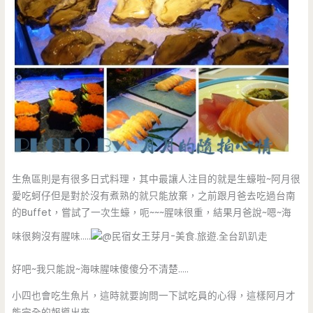
生魚區則是有很多日式料理，其中最讓人注目的就是生蠔啦~阿月很
愛吃蚵仔但是對於沒有煮熟的就只能放棄，之前跟月爸去吃過台南
的Buffet，嘗試了一次生蠔，呃~~~腥味很重，結果月爸說~嗯~海
味很夠沒有腥味…..
好吧~我只能說~海味腥味傻傻分不清楚…..
小四也會吃生魚片，這時就要詢問一下試吃員的心得，這樣阿月才
能完全的報導出來