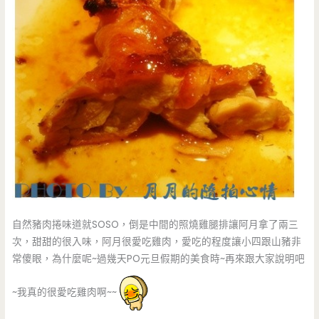
自然豬肉捲味道就SOSO，倒是中間的照燒雞腿排讓阿月拿了兩三
次，甜甜的很入味，阿月很愛吃雞肉，愛吃的程度讓小四跟山豬非
常傻眼，為什麼呢~過幾天PO元旦假期的美食時~再來跟大家說明吧
~我真的很愛吃雞肉啊~~