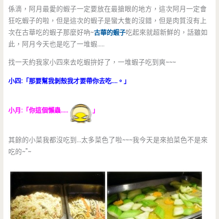
係滴，阿月最愛的蝦子一定要放在最搶眼的地方，這次阿月一定會
狂吃蝦子的啦，但是這次的蝦子是蠻大隻的沒錯，但是肉質沒有上
次在古華吃的蝦子那麼好吶~
古華的蝦子
吃起來就超新鮮的，話雖如
此，阿月今天也是吃了一堆蝦…..
找一天約我家小四來去吃蝦拚好了，一堆蝦子吃到爽~~~
小四:「那要幫我剝殼我才要帶你去吃….。」
小月:「你這個懶蟲…..
」
其餘的小菜我都沒吃到…太多菜色了啦~~~我今天是來拍菜色不是來
吃的~"~