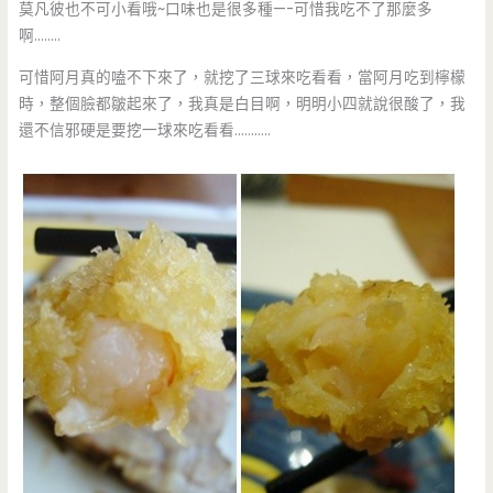
莫凡彼也不可小看哦~口味也是很多種—-可惜我吃不了那麼多
啊……..
可惜阿月真的嗑不下來了，就挖了三球來吃看看，當阿月吃到檸檬
時，整個臉都皺起來了，我真是白目啊，明明小四就說很酸了，我
還不信邪硬是要挖一球來吃看看………..