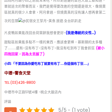
因為阿月跟小四之前就常來吃，所以對這邊的菜色大致上都知道，
單就這次的聚餐而言，我們是覺得要改進的空間還是很大，像燒賣
區就真的很少人會拿，阿月拿過，但燒賣真的沒有讓人想再拿第二
次的念頭
片皮鴨如果能改回去荷葉餅我想會更好~
(我是傳統的女性…)
甜點區如果能多點不一樣的東西，應該會更棒，慕斯類的太多種
了………..還有~沒有布丁~沒有布丁~我沒有吃到布丁我會抓狂
(被小
四拖回家，因為太丟臉了)
小四:「不要因為你愛吃布丁就要有布丁…..你這個布丁狂…..」
中壢-饗食天堂
TEL:(03)426-8800
中壢市中正路51號4樓 -桃企大飯店內
評論
5/5 - (1 vote)