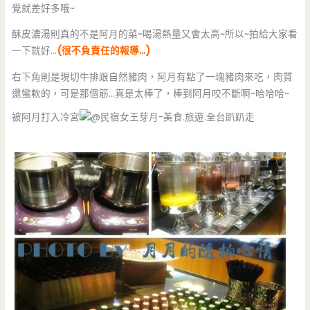
覺就差好多哦~
酥皮濃湯則真的不是阿月的菜~喝湯熱量又會太高~所以~拍給大家看
一下就好…
(很不負責任的報導…)
右下角則是現切牛排跟自然豬肉，阿月有點了一塊豬肉來吃，肉質
還蠻軟的，可是那個筋…真是太棒了，棒到阿月咬不斷啊~哈哈哈~
被阿月打入冷宮