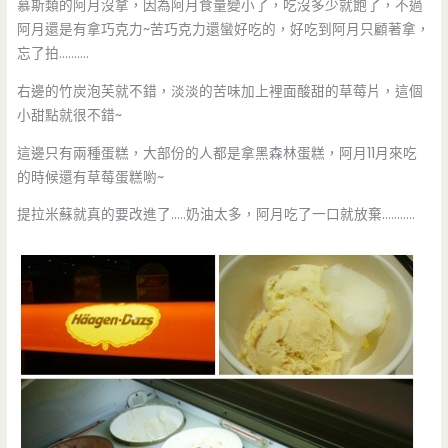
慕斯類的阿月沒拿，因為阿月食量變小了，吃沒多少就飽了，不過
阿月還是有拿巧克力~苦巧克力還蠻好吃的，好吃到阿月只顧著拿，
忘了拍……….
右邊的竹炭泡芙就不錯，淡淡的苦味加上裡面酸甜的草莓片，這個
小甜點就很不錯~
這邊只有兩種蛋糕，大部份的人都是拿黑森林蛋糕，阿月11月來吃
的時候還有草莓蛋糕喲~
提拉米蘇就真的要改進了…..奶油太多，阿月吃了一口就放棄………..