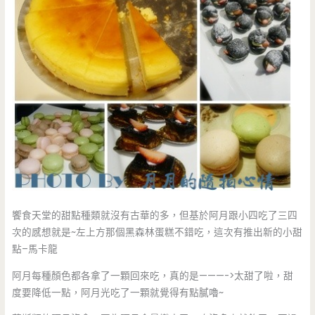
饗食天堂的甜點種類就沒有古華的多，但基於阿月跟小四吃了三四
次的感想就是~左上方那個黑森林蛋糕不錯吃，這次有推出新的小甜
點–馬卡龍
阿月每種顏色都各拿了一顆回來吃，真的是———->太甜了啦，甜
度要降低一點，阿月光吃了一顆就覺得有點膩嚕~