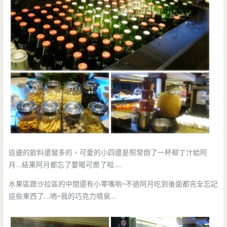
這邊的飲料還蠻多的，可愛的小四還是照常倒了一杯柳丁汁給阿
月….結果阿月都忘了要喝可樂了啦…..
水果區跟沙拉區的中間還有小零嘴喲~不過阿月吃到後面都完全忘記
這些東西了….嗚~我的巧克力噴泉….