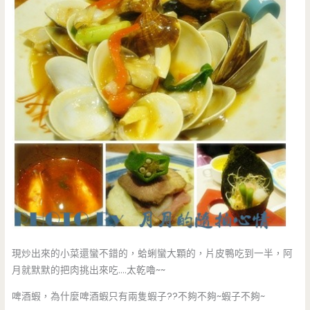
現炒出來的小菜還蠻不錯的，蛤蜊蠻大顆的，片皮鴨吃到一半，阿
月就默默的把肉挑出來吃….太乾嚕~~
啤酒蝦，為什麼啤酒蝦只有兩隻蝦子??不夠不夠~蝦子不夠~