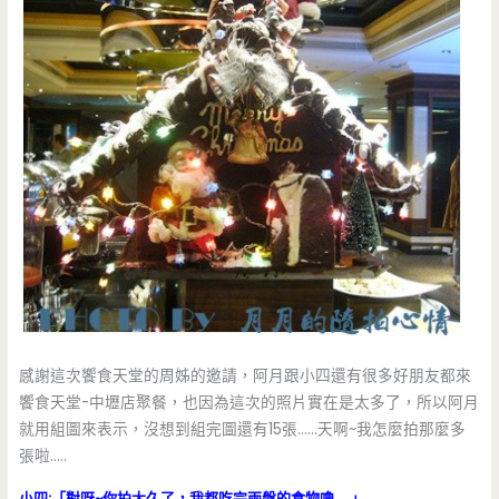
感謝這次饗食天堂的周姊的邀請，阿月跟小四還有很多好朋友都來
饗食天堂-中壢店聚餐，也因為這次的照片實在是太多了，所以阿月
就用組圖來表示，沒想到組完圖還有15張……天啊~我怎麼拍那麼多
張啦…..
小四:「對呀~你拍太久了，我都吃完兩盤的食物嚕…..」