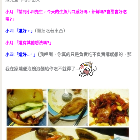
小月:「請問小四先生，今天的生魚片口感好嗎，新鮮嗎?會甜會好吃
嗎?」
小四:「還好。」
(繼續吃著東西)
小月:「還有其他想法嗎?」
小四:「還好…。」
(我哩咧，你真的只是負責吃不負責講感想的，那
我在家隨便泡碗泡麵給你吃不就得了….
)