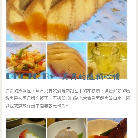
這邊的冷盤區，阿月只有吃到雞肉跟左下的花枝塊，還蠻好吃的喲~
鰻魚是被阿月遺忘掉了，不過我想山豬老大會看著鰻魚流口水，所
以我故意放在最中間要誘惑他的~