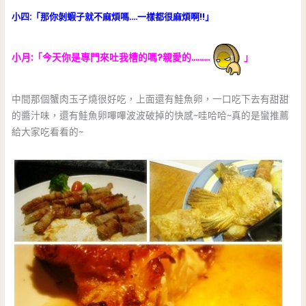
小四:「那你剝蝦子就不麻煩嗎….一樣都很麻煩啊!!」
小月:「今天你是專門來吐我槽的嗎?親愛的………
」
中間那個蟹肉玉子燒很好吃，上面還有鮭魚卵，一口吃下去有甜甜
的醬汁味，還有鮭魚卵嗶嗶波波破掉的快感~哇哈哈~真的是蠻推薦
給大家吃看看的~