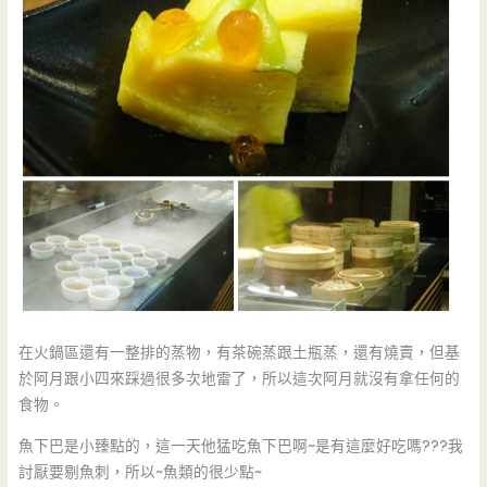
在火鍋區還有一整排的蒸物，有茶碗蒸跟土瓶蒸，還有燒賣，但基
於阿月跟小四來踩過很多次地雷了，所以這次阿月就沒有拿任何的
食物。
魚下巴是小臻點的，這一天他猛吃魚下巴啊~是有這麼好吃嗎???我
討厭要剔魚刺，所以~魚類的很少點~