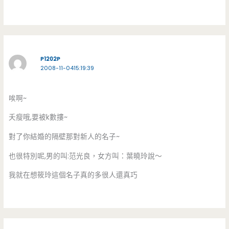
P1202P
2008-11-0415:19:39
唉啊~
夭瘦哦,要被k數摟~
對了你結婚的隔壁那對新人的名子~
也很特別呢,男的叫:范光良，女方叫：葉曉玲說～
我就在想筱玲這個名子真的多很人還真巧