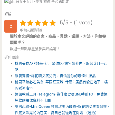
評論
5/5 - (1 vote)
5
1位網友投票評論
關於本文評論的商家、商品、景點、議題、方法，你給幾
顆星呢？
歡迎一起點擊星號參與評論唷！
延伸閱讀
桃園美食APP教學-芽月帶你吃-讓它帶著你，跟著芽月一起
吃
服裝穿搭-棉花糖女孩兒們，自信是你的最佳化妝品
桃園平鎮必吃美食-華園紅豆城-什麼?!居然有躲在地下一樓
的老冰店??
通訊軟體工具-Telegram-為什麼要從LINE轉到TG，免費通
訊軟體讓你資料不卡關
穿搭心得-Mini Queen 性感甜美內睡衣-棉花糖女孩看過來，
性感又漂亮的內在美，愛自己就從現在開始 （邀約）