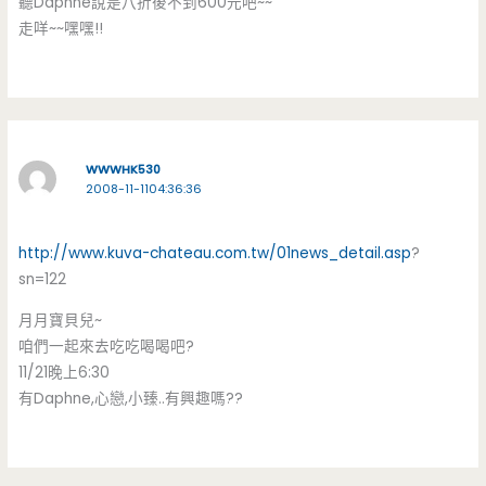
聽Daphne說是八折後不到600元吧~~
走咩~~嘿嘿!!
WWWHK530
2008-11-1104:36:36
http://www.kuva-chateau.com.tw/01news_detail.asp
?
sn=122
月月寶貝兒~
咱們一起來去吃吃喝喝吧?
11/21晚上6:30
有Daphne,心戀,小臻..有興趣嗎??