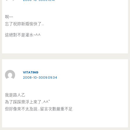
啊~~
忘了祝妳新婚愉快了…
這絕對不是灌水~^^
VITATING
2008-10-3009:09:34
我是路人乙
為了踩踩樂浮上來了..^^"
但好像來不太及說…留言次數嚴重不足