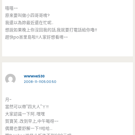
嘻嘻~~
原來要叫做小四哥哥唷?
我還以為妳最近還在忙呢..
想說如果晚上你沒回我的話,我就要打電話給你嚕!!
趕快po峇里島啦!!人家好想看唷~~
WWWHK530
2008-11-1105:00:50
月~
當然可以帶"四大人"ㄚ!!
大家認識一下阿..嘿嘿
賀寶芙..改到早上,中午喝呀~~
偶爾也要舒解一下!!哈哈…