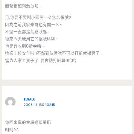
超緊張超刺激ㄉ啦…
月,你要不要叫小四開一ㄍ無名帳號?
因為之前我家豪哥也有開一ㄍ~
不過一直都是荒廢狀態..
後來昨天我用它的帳號MAIL~
也是有收到8折券唷~~
這樣比較安全啦!!不然到時候說不可以打折就掃興了…
當ㄌ人家ㄉ妻子了..要會精打細算!!哈哈
ELSALU
2008-11-1304:32:15
你回來真的會超過10萬耶
呵呵^^