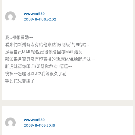
WWWHK530
2008-11-1106:52:02
我…都想看勒~~
看妳們新婚有沒有給他來點"限制級"的!!哈哈…
是要自己MAIL報名,然後他會回覆MAIL給您…
那如果月寶貝沒有印表機的話,就MAIL給胖虎妹~~
胖虎妹幫你印..11/21幫你帶去!!嘻嘻~~
恍神~~怎嚜可以呢?我等很久了勒..
等到花兒都謝了..
WWWHK530
2008-11-1105:20:16