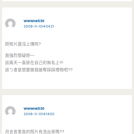
WWWHK530
2008-11-1314:34:21
妳照片還沒上傳阿?
我強烈懷疑妳~~
這兩天一直掛在自己的無名上!!!
該ㄅ會是想要跟我搶奪踩踩禮物吧??
WWWHK530
2008-11-1314:14:00
月去峇里島的照片有洗出來嗎??