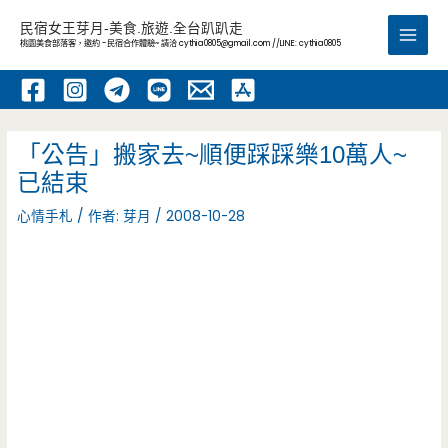
跳
民宿女王芽月-美食.旅遊.全台趴趴走
至
桃園美食部落客，邀約 -民宿合作體驗~ 請洽
cythia0805@gmail.com
//LINE: cythia0805
Main
主
要
Men
內
容
「公告」搬家去~順便踩踩樂10萬人~
已結束
心情手札
/ 作者:
芽月
/
2008-10-28