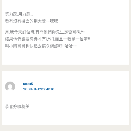
努力踩,用力踩…
看有沒有機會的到大獎~~嘿嘿
月,我今天訂位時,有問他們你先生是否可8折~
結果他們說要憑券才有折扣,而且一張是一位唷!!
叫小四哥哥也快點去搞ㄍ網誌吧!!哈哈~~
RICH5
2008-11-1202:40:10
恭喜妳囉粉美