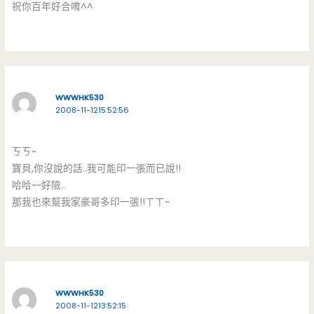
祝你百年好合唷^^
WWWHK530
2008-11-1215:52:56
ㄎㄎ~
寶貝,你沒說的話..我可能印一張而已說!!
哈哈~~好險..
那我也來幫我家豪哥多印一張!!ㄒㄒ~
WWWHK530
2008-11-1213:52:15