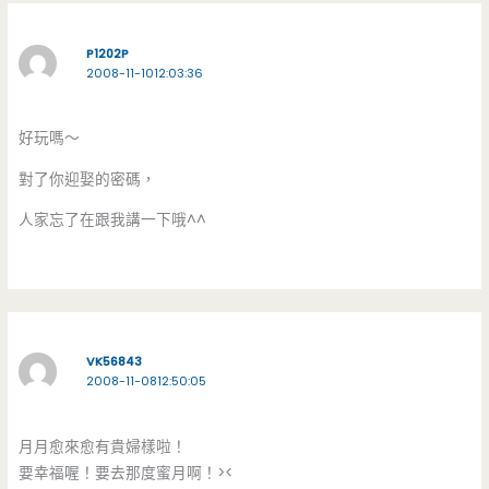
P1202P
2008-11-1012:03:36
好玩嗎～
對了你迎娶的密碼，
人家忘了在跟我講一下哦^^
VK56843
2008-11-0812:50:05
月月愈來愈有貴婦樣啦！
要幸福喔！要去那度蜜月啊！><