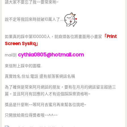
請大家不要忘了我~~要常來喲~
說不定等我回來時就破10萬人了…..
「Print
如果真的踩中第100000人，就麻煩各位將畫面用小畫家
Screen SysRq」
cythia0805@hotmail.com
mail到
來信附上踩中的圖檔.
真實姓名.住址.電話 還有部落客網誌名稱
為了確保是常來阿月網誌的朋友，要有在月月的網誌留言超過三
篇，並且阿月有回應的人才有這個踩踩樂資格喲~
獎品是什麼咧~~等阿月去蜜月再來幫各位挑吧~
只開放給兩位得獎者哦~~^^~~