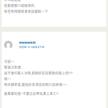
從紫戀那介紹過來的
有空有時間就會來這邊點一下
WWWHK530
2008-11-1408:27:10
可惡~~
緊張又刺激…
該不會10萬人次時,我剛好在回鶯歌的路上吧??
嗚~~
明天歸寧宴,要拍好多漂亮的照片回來唷~~~
最重要的是~不要忘記帶名產上來ㄛ!!