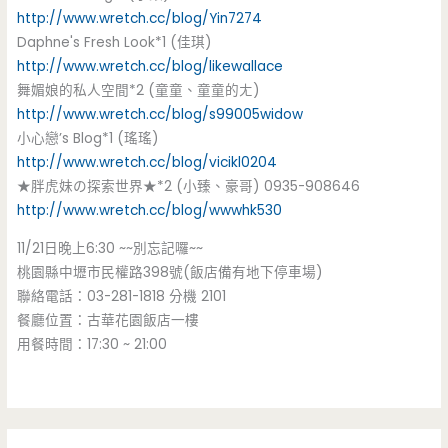
http://www.wretch.cc/blog/Yin7274
Daphne's Fresh Look*1 (佳琪)
http://www.wretch.cc/blog/likewallace
舞媚娘的私人空間*2 (童童、童童的ㄤ)
http://www.wretch.cc/blog/s99005widow
小心戀’s Blog*1 (瑤瑤)
http://www.wretch.cc/blog/vicikl0204
★胖虎妹の探索世界★*2 (小臻、豪哥) 0935-908646
http://www.wretch.cc/blog/wwwhk530
11/21日晚上6:30 ~~別忘記囉~~
桃園縣中壢市民權路398號(飯店備有地下停車場)
聯絡電話：03-281-1818 分機 2101
餐廳位置：古華花園飯店一樓
用餐時間：17:30 ~ 21:00