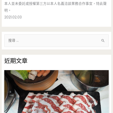
本人並未委託或授權第三方以本人名義洽談業務合作事宜，特此聲
明。
2021.02.03
搜
尋
關
鍵
近期文章
字
: