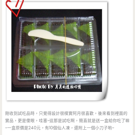
剛收到試吃品時，只覺得設計很樸實阿月很喜歡，後來看到裡面的
實品，更是傻眼，哇塞~這那是試吃啊，簡直就是送一盒給你吃了嘛
~一盒原價是240元，有10個仙人凍，還附上一個小刀子喲~