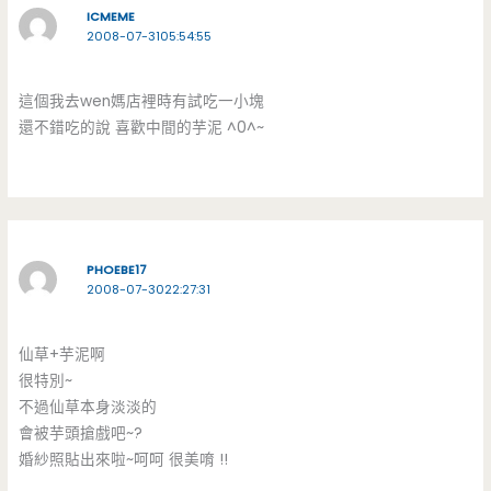
ICMEME
2008-07-3105:54:55
這個我去wen媽店裡時有試吃一小塊
還不錯吃的說 喜歡中間的芋泥 ^0^~
PHOEBE17
2008-07-3022:27:31
仙草+芋泥啊
很特別~
不過仙草本身淡淡的
會被芋頭搶戲吧~?
婚紗照貼出來啦~呵呵 很美唷 !!