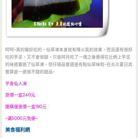
呵呵~真的蠻好吃的，仙草凍本身就有降火氣的效果，而且還有很好
吃的芋泥，又不會很甜，只是阿月吃了一塊之後覺得在比例上芋泥
的味道蓋過了仙草凍，但仔細品嘗還是有點仙草味啦~在炎炎夏日其
實算是一道很不錯的甜品~
芋香仙人凍
原價一盒240元
團購優惠價一盒190元
~滿5000元免運~
美食福利網