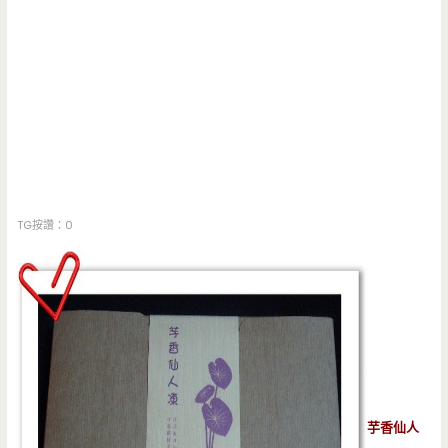
TG按讚：0
芋香仙人