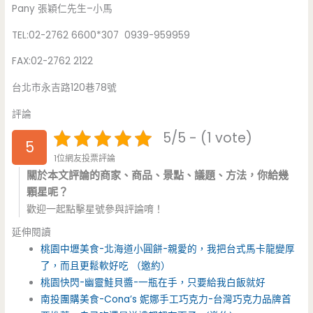
Pany 張穎仁先生–小馬
TEL:02-2762 6600*307 0939-959959
FAX:02-2762 2122
台北市永吉路120巷78號
評論
5/5 - (1 vote)
5
1位網友投票評論
關於本文評論的商家、商品、景點、議題、方法，你給幾
顆星呢？
歡迎一起點擊星號參與評論唷！
延伸閱讀
桃園中壢美食-北海道小圓餅-親愛的，我把台式馬卡龍變厚
了，而且更鬆軟好吃 （邀約）
桃園快閃-幽靈鮭貝醬-一瓶在手，只要給我白飯就好
南投團購美食-Cona’s 妮娜手工巧克力-台灣巧克力品牌首