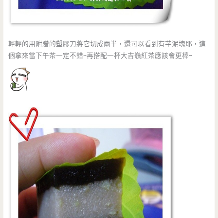
輕輕的用附贈的塑膠刀將它切成兩半，還可以看到有芋泥塊耶，這
個拿來當下午茶一定不錯~再搭配一杯大吉嶺紅茶應該會更棒~