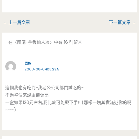
←
上一篇文章
下一篇文章
→
在〈團購-芋香仙人凍〉中有 16 則留言
母熊
2008-08-0403:29:51
這個我也有吃到~我老公公司部門試吃的~
不過整個來說單價偏高…
一盒如果120元左右,我比較可能殺下手!! (那樣一塊其實滿迷你的啊
~~~~)