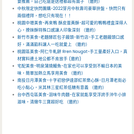
要推薦，自己吃還是送禮都超有面子 （邀約）
中秋限定快閃團購-2022芽月中秋壽司豪華拚盤，快閃只有
兩個禮拜，想吃只有現在！！
桃園中壢美食-再來鴨 酥皮蛋黃酥-超可愛的鴨鴨禮盒深得人
心，撩妹酥特殊口感讓人印象深刻 （邀約）
新竹市美食-老麵酵匠包子饅頭-新竹店-手工老麵饅頭口感
好，滿滿餡料讓人一吃就愛上 （邀約）
桃園區美食-阿仁牛軋餅 Rren Nougat-手工量產好入口，真
材實料連土地公都不肯放手 (邀約)
宅配美食-明泉蒲燒鰻魚-在家也可以享受到不輸日本的美
味，簡單加熱立馬享用美食 （邀約）
南投日月潭美食-十字初戀伊達邵紅茶樂心酥-日月潭老街必
吃小點心，米其林三星紅茶低糖有意義 （邀約）
台中西屯區美食-洄味牛肉麵-在家就能享受浮誇手沖牛小排
滋味，清燉牛三寶超好吃 （邀約）