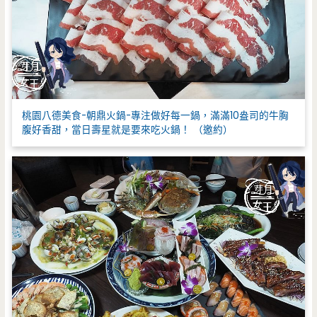
桃園八德美食-朝鼎火鍋-專注做好每一鍋，滿滿10盎司的牛胸
腹好香甜，當日壽星就是要來吃火鍋！ （邀約）