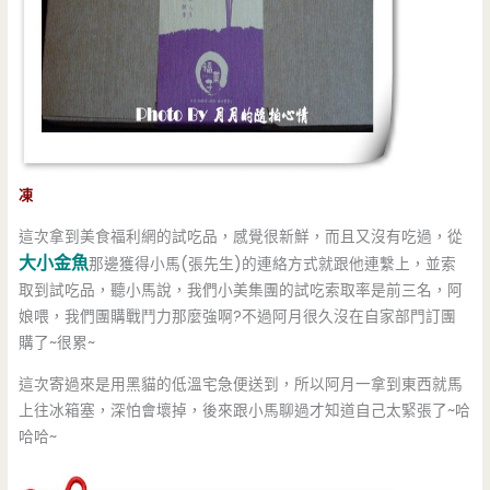
凍
這次拿到美食福利網的試吃品，感覺很新鮮，而且又沒有吃過，從
大小金魚
那邊獲得小馬(張先生)的連絡方式就跟他連繫上，並索
取到試吃品，聽小馬說，我們小美集團的試吃索取率是前三名，阿
娘喂，我們團購戰鬥力那麼強啊?不過阿月很久沒在自家部門訂團
購了~很累~
這次寄過來是用黑貓的低溫宅急便送到，所以阿月一拿到東西就馬
上往冰箱塞，深怕會壞掉，後來跟小馬聊過才知道自己太緊張了~哈
哈哈~