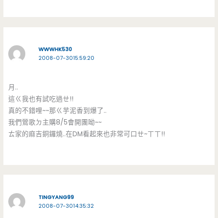
WWWHK530
2008-07-3015:59:20
月..
這ㄍ我也有試吃過ㄝ!!
真的不錯哩~~那ㄍ芋泥香到爆了..
我們鶯歌ㄉ主購8/5會開團呦~~
ㄊ家的麻吉銅鑼燒..在DM看起來也非常可口ㄝ~ㄒㄒ!!
TINGYANG99
2008-07-3014:35:32