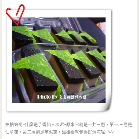
拍拍站喲~什麼是芋香仙人凍呢~原來它就是一共三層，第一.三層是
仙草凍，第二層則是芋泥凍，雄雄看就覺得好清涼呢~^^~