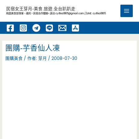
跳
民宿女王芽月-美食.旅遊.全台趴趴走
至
桃園美食部落客，邀約 -民宿合作體驗~ 請洽
cythia0805@gmail.com
//LINE: cythia0805
Main
主
要
Men
內
容
團購-芋香仙人凍
團購美食
/ 作者:
芽月
/
2008-07-30