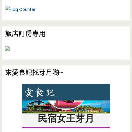
飯店訂房專用
來愛食記找芽月喲~