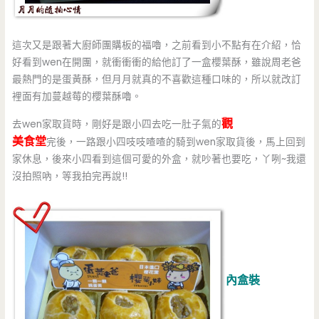
這次又是跟著大廚師團購板的福嚕，之前看到小不點有在介紹，恰
好看到wen在開團，就衝衝衝的給他訂了一盒櫻葉酥，雖說周老爸
最熱門的是蛋黃酥，但月月就真的不喜歡這種口味的，所以就改訂
裡面有加蔓越莓的櫻葉酥嚕。
觀
去wen家取貨時，剛好是跟小四去吃一肚子氣的
美食堂
完後，一路跟小四吱吱喳喳的騎到wen家取貨後，馬上回到
家休息，後來小四看到這個可愛的外盒，就吵著也要吃，丫咧~我還
沒拍照吶，等我拍完再說!!
內盒裝