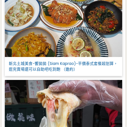
新北土城美食-饗拋拋 (Siam Kaprao)-平價泰式套餐超划算，
逛完賣場還可以自助吧吃到飽 （邀約）