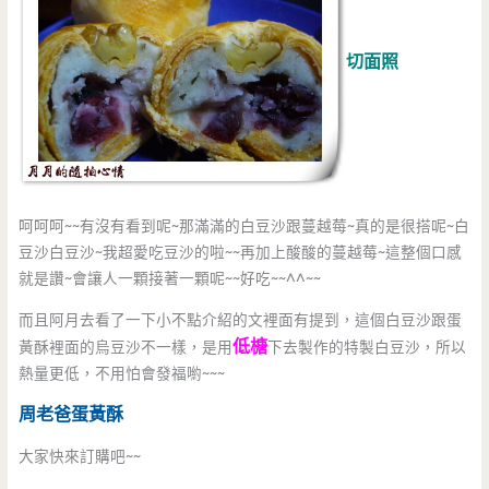
切面照
呵呵呵~~有沒有看到呢~那滿滿的白豆沙跟蔓越莓~真的是很搭呢~白
豆沙白豆沙~我超愛吃豆沙的啦~~再加上酸酸的蔓越莓~這整個口感
就是讚~會讓人一顆接著一顆呢~~好吃~~^^~~
而且阿月去看了一下小不點介紹的文裡面有提到，這個白豆沙跟蛋
低榶
黃酥裡面的烏豆沙不一樣，是用
下去製作的特製白豆沙，所以
熱量更低，不用怕會發福喲~~~
周老爸蛋黃酥
大家快來訂購吧~~