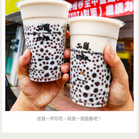
送我一杯珍奶，給我一個鼓勵吧！