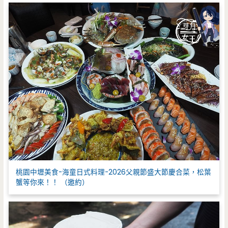
桃園中壢美食-海童日式料理-2026父親節盛大節慶合菜，松葉
蟹等你來！！ （邀約）