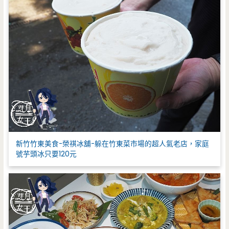
新竹竹東美食-榮祺冰舖-躲在竹東菜市場的超人氣老店，家庭
號芋頭冰只要120元