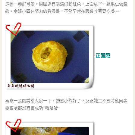
這樣一顆好可愛，周圍還有淡淡的粉紅色，上面放了一顆果仁做裝
飾，幸好小四在努力的看漫畫，不然早就在旁邊吵著要吃嚕~~
正面照
再來一張圖誘惑大家一下，誘惑小熊好了，反正她三不五時亂同事
要團購都沒有團成功~哈哈哈~