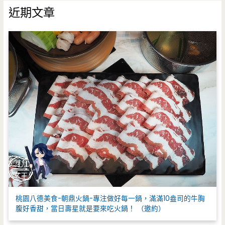
鍵
近期文章
字
:
桃園八德美食-朝鼎火鍋-專注做好每一鍋，滿滿10盎司的牛胸
腹好香甜，當日壽星就是要來吃火鍋！ （邀約）