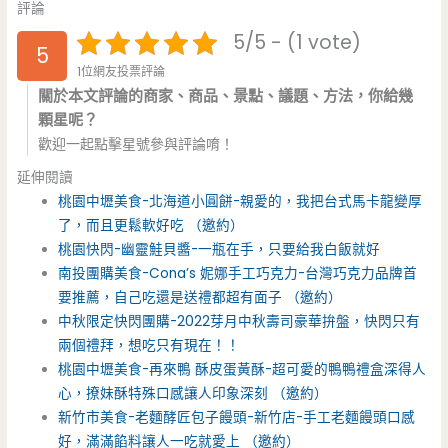
評論
5/5 - (1 vote)
5
1位網友投票評論
關於本文評論的商家、商品、景點、議題、方法，你給幾
顆星呢？
歡迎一起點擊星號參與評論唷！
延伸閱讀
桃園中壢美食-北海道小圓餅-親愛的，我把台式馬卡龍變厚
了，而且更鬆軟好吃 （邀約）
桃園快閃-幽靈鮭貝醬-一瓶在手，只要給我白飯就好
南投團購美食-Cona’s 妮娜手工巧克力-台灣巧克力品牌首
要推薦，自己吃還是送禮都超有面子 （邀約）
中秋限定快閃團購-2022芽月中秋壽司豪華拚盤，快閃只有
兩個禮拜，想吃只有現在！！
桃園中壢美食-再來鴨 酥皮蛋黃酥-超可愛的鴨鴨禮盒深得人
心，撩妹酥特殊口感讓人印象深刻 （邀約）
新竹市美食-老麵酵匠包子饅頭-新竹店-手工老麵饅頭口感
好，滿滿餡料讓人一吃就愛上 （邀約）