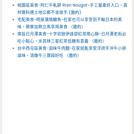
桃園區美食-阿仁牛軋餅 Rren Nougat-手工量產好入口，真
材實料連土地公都不肯放手 (邀約)
宅配美食-明泉蒲燒鰻魚-在家也可以享受到不輸日本的美
味，簡單加熱立馬享用美食 （邀約）
南投日月潭美食-十字初戀伊達邵紅茶樂心酥-日月潭老街必
吃小點心，米其林三星紅茶低糖有意義 （邀約）
台中西屯區美食-洄味牛肉麵-在家就能享受浮誇手沖牛小排
滋味，清燉牛三寶超好吃 （邀約）