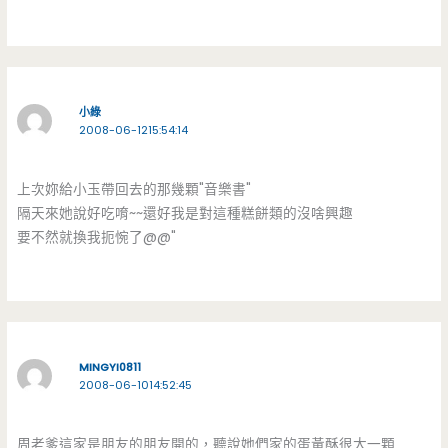
小綠
2008-06-1215:54:14
上次妳給小玉帶回去的那幾顆"音樂書"
隔天來她說好吃唷~~還好我是對這種糕餅類的沒啥興趣
要不然就換我扼惋了@@"
MINGYI0811
2008-06-1014:52:45
周老爹這家是朋友的朋友開的，聽說她們家的蛋黃酥很大一顆