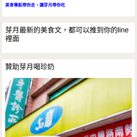
美食導航帶你走，讓芽月帶你吃
芽月最新的美食文，都可以推到你的line
裡面
贊助芽月喝珍奶