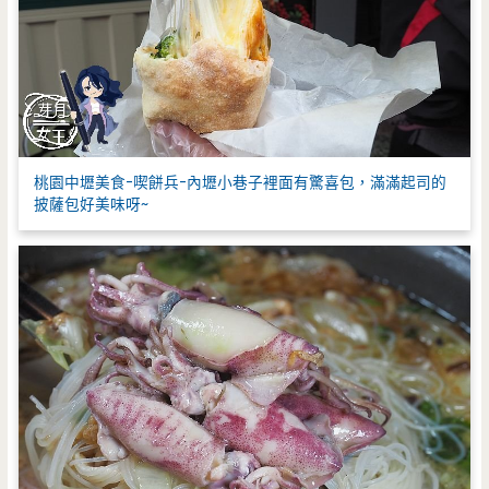
桃園中壢美食-喫餅兵-內壢小巷子裡面有驚喜包，滿滿起司的
披薩包好美味呀~