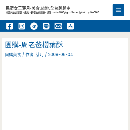
跳
民宿女王芽月-美食.旅遊.全台趴趴走
至
桃園美食部落客，邀約 -民宿合作體驗~ 請洽
cythia0805@gmail.com
//LINE: cythia0805
Main
主
要
Men
內
容
團購-周老爸櫻葉酥
團購美食
/ 作者:
芽月
/
2008-06-04