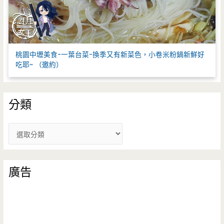
桃園中壢美食-一葉台菜-換季又有新菜色，小卷米粉鍋新鮮好
吃耶~ （邀約）
分類
分
類
廣告