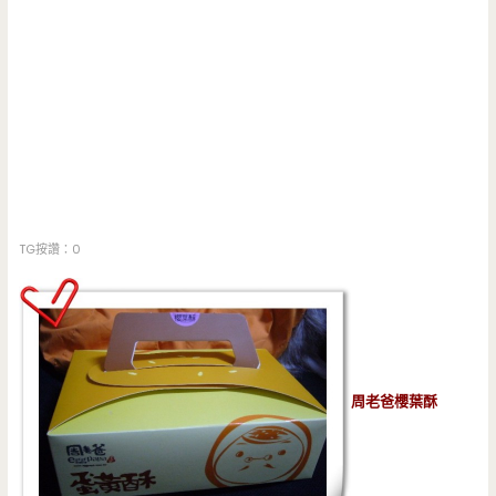
TG按讚：0
周老爸櫻葉酥