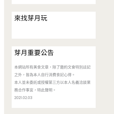
來找芽月玩
芽月重要公告
本網站所有美食文章，除了邀約文會特別註記
之外，皆為本人自行消費食記心得。
本人並未委託或授權第三方以本人名義洽談業
務合作事宜，特此聲明。
2021.02.03