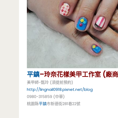
平鎮
–玲奈花樣美甲工作室 (廠商
美甲師-甄玲 (須提前預約)
http://lingnail0918.pixnet.net/blog
0980-315859 (中華)
桃園縣
平鎮
市新德街281巷22號