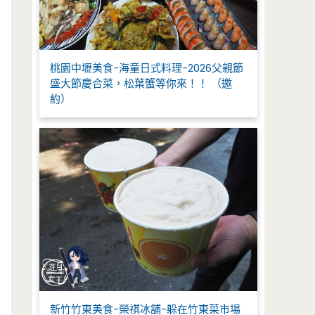
桃園中壢美食-海童日式料理-2026父親節
盛大節慶合菜，松葉蟹等你來！！ （邀
約）
新竹竹東美食-榮祺冰舖-躲在竹東菜市場