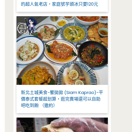
的超人氣老店，家庭號芋頭冰只要120元
新北土城美食-饗拋拋 (Siam Kaprao)-平
價泰式套餐超划算，逛完賣場還可以自助
吧吃到飽 （邀約）