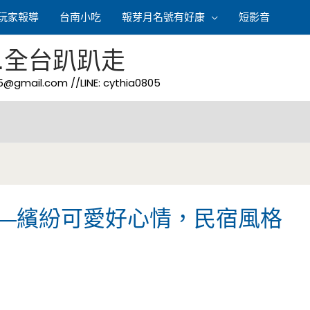
玩家報導
台南小吃
報芽月名號有好康
短影音
.全台趴趴走
05@gmail.com
//LINE: cythia0805
—繽紛可愛好心情，民宿風格