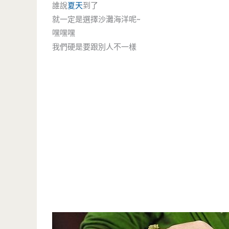
誰說
夏天
到了
就一定是選擇沙灘海洋呢~
嘿嘿嘿
我們硬是要跟別人不一樣