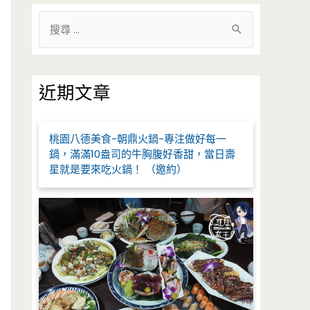
搜
尋
關
鍵
近期文章
字
:
桃園八德美食-朝鼎火鍋-專注做好每一
鍋，滿滿10盎司的牛胸腹好香甜，當日壽
星就是要來吃火鍋！ （邀約）