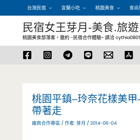
跳
台灣民宿
宜蘭小吃
桃園美食
食尚
至
主
民宿女王芽月-美食.旅遊
要
桃園美食部落客，邀約 -民宿合作體驗~ 請洽
cythia08
內
容
桃園平鎮–玲奈花樣美甲
帶著走
廠商合作專區
/ 作者:
芽月
/
2014-06-04