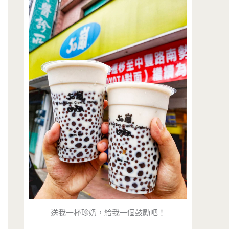
送我一杯珍奶，給我一個鼓勵吧！