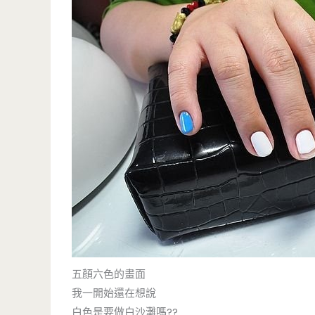
五顏六色的畫面
我一開始還在想說
白色是要做白沙灘嗎??