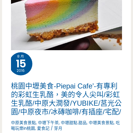
8 月
15
2016
桃園中壢美食-Piepai Cafe’-有專利
的彩虹生乳酪，美的令人尖叫/彩虹
生乳酪/中原大潤發/YUBIKE/莒光公
園/中原夜市/冰磚咖啡/有插座/宅配/
中原美食景點
,
中壢下午茶
,
中壢甜點.甜品
,
中壢美食景點
,
吃
喝玩樂in桃園
,
愛食記
/
芽月