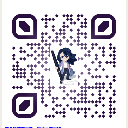
尖
叫/
彩
虹
生
乳
酪/
中
原
大
潤
發/YUBIKE/