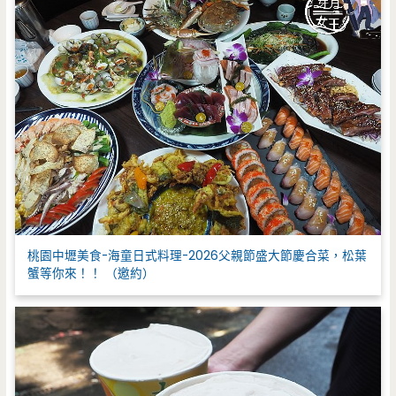
桃園中壢美食-海童日式料理-2026父親節盛大節慶合菜，松葉
蟹等你來！！ （邀約）