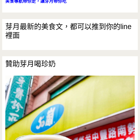
美食導航帶你走，讓芽月帶你吃
莒
光
芽月最新的美食文，都可以推到你的line
裡面
公
園/
中
贊助芽月喝珍奶
原
夜
市/
冰
磚
咖