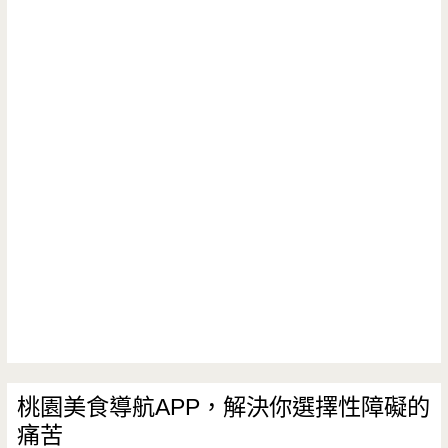
專
利
的
彩
虹
生
乳
酪，
美
的
令
桃園美食導航APP，解決你選擇性障礙的
痛苦
人