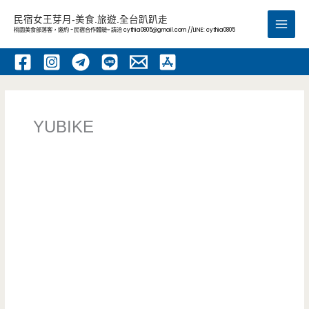
跳
民宿女王芽月-美食.旅遊.全台趴趴走
至
桃園美食部落客，邀約 -民宿合作體驗~ 請洽
cythia0805@gmail.com
//LINE: cythia0805
Main
主
要
Men
內
容
YUBIKE