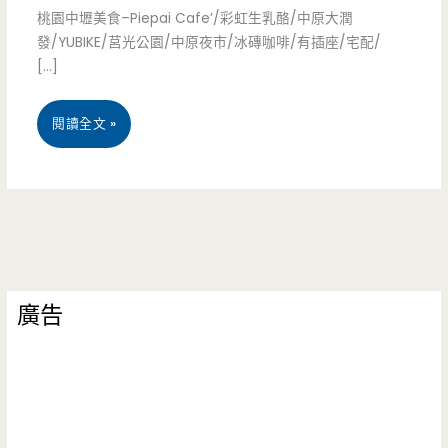
桃園中壢美食–Piepai Cafe’/彩虹生乳酪/中原大潤
發/YUBIKE/莒光公園/中原夜市/冰磚咖啡/有插座/宅配/
[…]
桃
閱讀全文 »
園
中
壢
美
廣告
食-
Piepai
Cafe’-
有