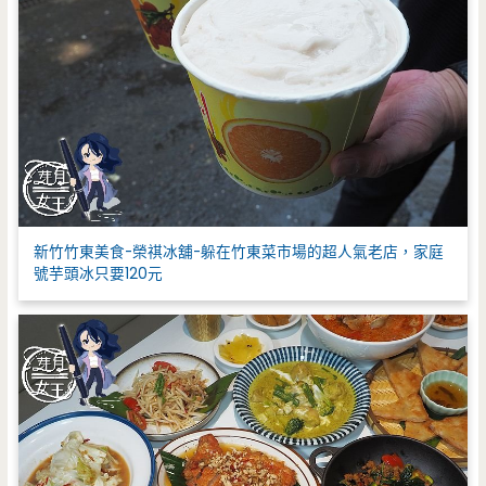
新竹竹東美食-榮祺冰舖-躲在竹東菜市場的超人氣老店，家庭
號芋頭冰只要120元