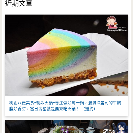
鍵
近期文章
字
:
桃園八德美食-朝鼎火鍋-專注做好每一鍋，滿滿10盎司的牛胸
腹好香甜，當日壽星就是要來吃火鍋！ （邀約）