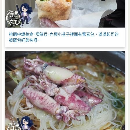
桃園中壢美食-喫餅兵-內壢小巷子裡面有驚喜包，滿滿起司的
披薩包好美味呀~