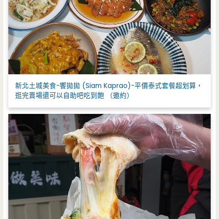
新北土城美食-饗拋拋 (Siam Kaprao)-平價泰式套餐超划算，
逛完賣場還可以自助吧吃到飽 （邀約）