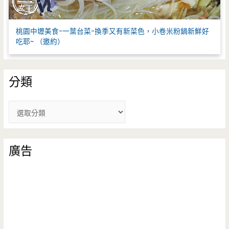
桃園中壢美食-一葉台菜-換季又有新菜色，小卷米粉鍋新鮮好
吃耶~ （邀約）
分類
分
類
廣告