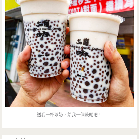
啡/
有
插
座/
宅
配/
送我一杯珍奶，給我一個鼓勵吧！