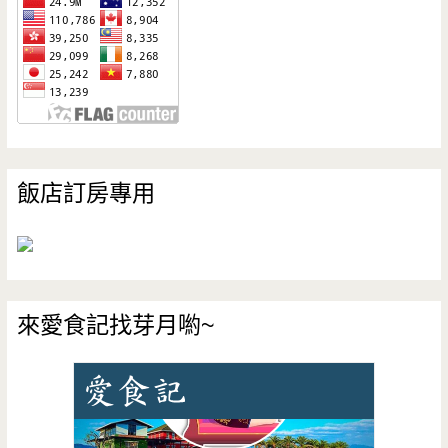
飯店訂房專用
來愛食記找芽月喲~