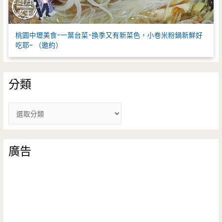
桃園中壢美食-一葉台菜-換季又有新菜色，小卷米粉鍋新鮮好
吃耶~ （邀約）
分類
分
類
廣告