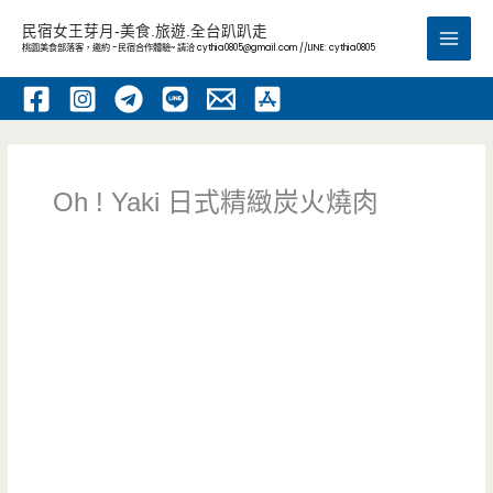
跳
民宿女王芽月-美食.旅遊.全台趴趴走
至
桃園美食部落客，邀約 -民宿合作體驗~ 請洽
cythia0805@gmail.com
//LINE: cythia0805
Main
主
要
Men
內
容
Oh ! Yaki 日式精緻炭火燒肉