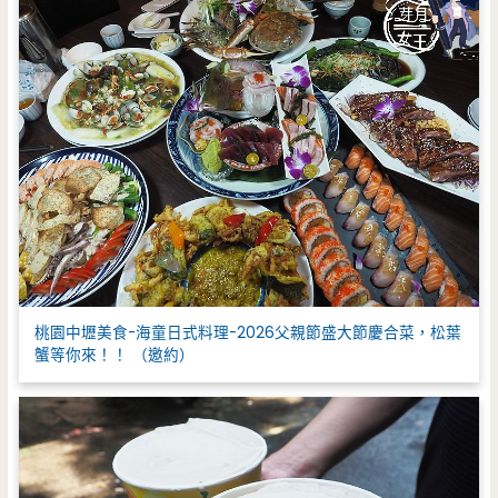
桃園中壢美食-海童日式料理-2026父親節盛大節慶合菜，松葉
蟹等你來！！ （邀約）