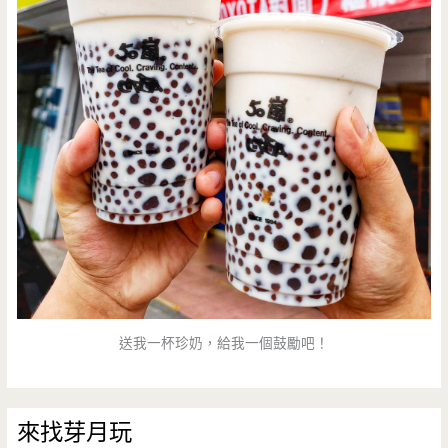
起！！
（邀
約）
送我一杯珍奶，給我一個鼓勵吧！
來找芽月玩