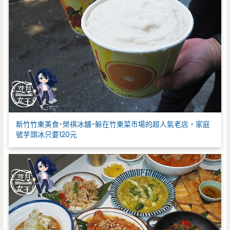
新竹竹東美食-榮祺冰舖-躲在竹東菜市場的超人氣老店，家庭
號芋頭冰只要120元