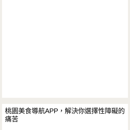
式
精
緻
炭
火
燒
肉
中
壢
店-
桃園美食導航APP，解決你選擇性障礙的
痛苦
平
價