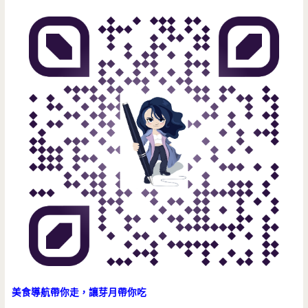
600
多
塊
就
有
戰
斧
豬
排
跟
厚
美食導航帶你走，讓芽月帶你吃