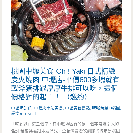
桃園中壢美食-Oh ! Yaki 日式精緻
炭火燒肉 中壢店-平價600多塊就有
戰斧豬排跟厚厚牛排可以吃，這個
價格對的起！！ （邀約）
中壢吃到飽
,
中壢火車站美食
,
中壢美食景點
,
吃喝玩樂in桃園
,
愛食記
/
芽月
「吃到飽」這三個字，在中壢地區真的是一個非常吸引人的
名詞 我曾笑著跟朋友們說，全台灣最愛吃到飽的城市是桃園