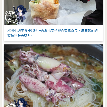
桃園中壢美食-喫餅兵-內壢小巷子裡面有驚喜包，滿滿起司的
披薩包好美味呀~