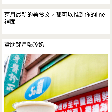
厚
牛
芽月最新的美食文，都可以推到你的line
裡面
排
可
以
贊助芽月喝珍奶
吃，
這
個
價
格
對
的