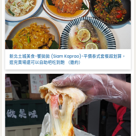
新北土城美食-饗拋拋 (Siam Kaprao)-平價泰式套餐超划算，
逛完賣場還可以自助吧吃到飽 （邀約）