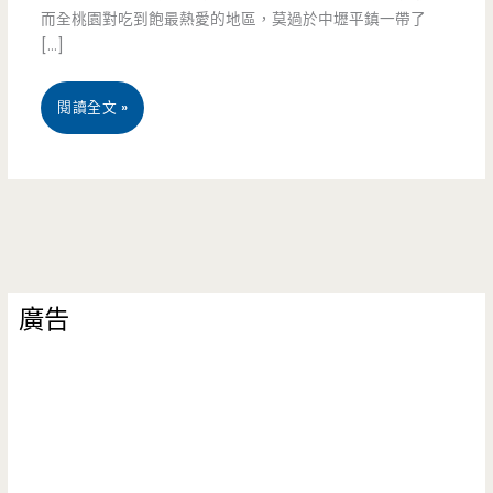
而全桃園對吃到飽最熱愛的地區，莫過於中壢平鎮一帶了
[…]
桃
閱讀全文 »
園
中
壢
美
廣告
食-
Oh
!
Yaki
日