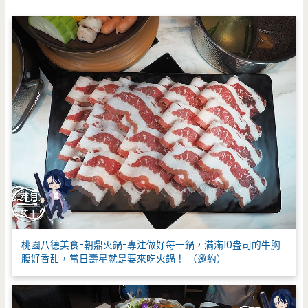
字
:
桃園八德美食-朝鼎火鍋-專注做好每一鍋，滿滿10盎司的牛胸
腹好香甜，當日壽星就是要來吃火鍋！ （邀約）