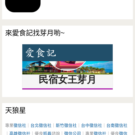
來愛食記找芽月喲~
天狼星
專業
徵信社
｜
台北徵信社
｜
新竹徵信社
｜
台中徵信社
｜
台南徵信社
｜
高雄徵信社
｜優良
抓姦
諮詢｜
徵信公司
｜專業
徵信社
｜優良
徵信