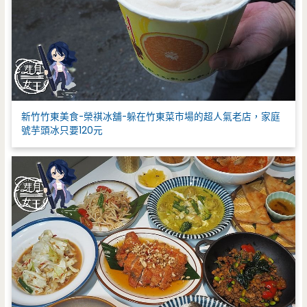
新竹竹東美食-榮祺冰舖-躲在竹東菜市場的超人氣老店，家庭
號芋頭冰只要120元