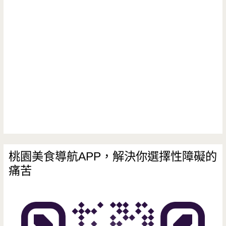
楊
梅
超
道
地
泰
國
美
桃園美食導航APP，解決你選擇性障礙的
痛苦
食，
沒
有