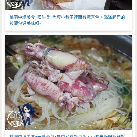
桃園中壢美食-喫餅兵-內壢小巷子裡面有驚喜包，滿滿起司的
披薩包好美味呀~
桃園中壢美食-一葉台菜-換季又有新菜色，小卷米粉鍋新鮮好