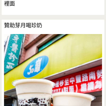
裡面
贊助芽月喝珍奶