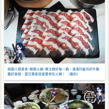
桃園八德美食-朝鼎火鍋-專注做好每一鍋，滿滿10盎司的牛胸
腹好香甜，當日壽星就是要來吃火鍋！ （邀約）