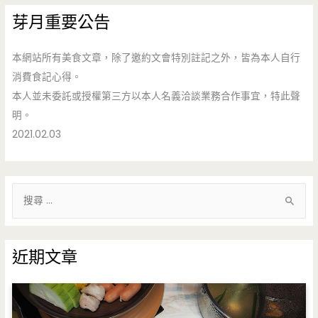
芽月重要公告
本網站所有美食文章，除了邀約文會特別註記之外，皆為本人自行
消費食記心得。
本人並未委託或授權第三方以本人名義洽談業務合作事宜，特此聲
明。
2021.02.03
搜
尋
關
鍵
近期文章
字
: