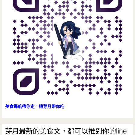
招
牌
只
有
懂
門
路
的
人
才
美食導航帶你走，讓芽月帶你吃
知
道
芽月最新的美食文，都可以推到你的line