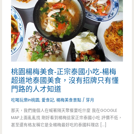
桃園楊梅美食-正宗泰國小吃-楊梅
超道地泰國美食，沒有招牌只有懂
門路的人才知道
吃喝玩樂in桃園
,
愛食記
,
楊梅美食景點
/
芽月
那天，我們幾個人在喊著隔天聚餐要吃什麼 我在GOOGLE
MAP上面亂亂找 剛好看到楊梅這家正宗泰國小吃 評價不低，
甚至還有格友稱它是全楊梅最好吃的泰國料理店 […]