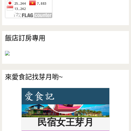
飯店訂房專用
來愛食記找芽月喲~