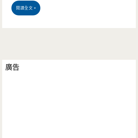
桃
閱讀全文 »
園
楊
梅
美
廣告
食-
正
宗
泰
國
小
吃-