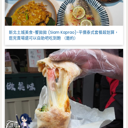
新北土城美食-饗拋拋 (Siam Kaprao)-平價泰式套餐超划算，
逛完賣場還可以自助吧吃到飽 （邀約）