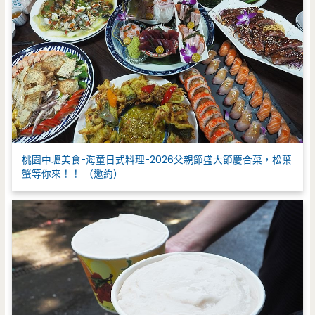
桃園中壢美食-海童日式料理-2026父親節盛大節慶合菜，松葉
蟹等你來！！ （邀約）