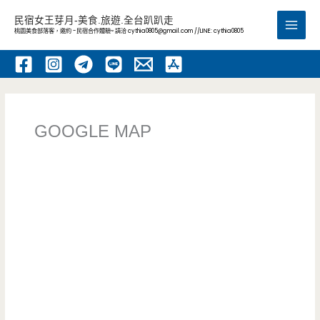
跳
民宿女王芽月-美食.旅遊.全台趴趴走
至
桃園美食部落客，邀約 -民宿合作體驗~ 請洽
cythia0805@gmail.com
//LINE: cythia0805
Main
主
要
Men
內
容
GOOGLE MAP