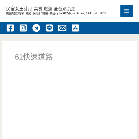
跳
民宿女王芽月-美食.旅遊.全台趴趴走
至
桃園美食部落客，邀約 -民宿合作體驗~ 請洽
cythia0805@gmail.com
//LINE: cythia0805
Main
主
要
Men
內
容
61快速道路