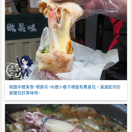
桃園中壢美食-喫餅兵-內壢小巷子裡面有驚喜包，滿滿起司的
披薩包好美味呀~