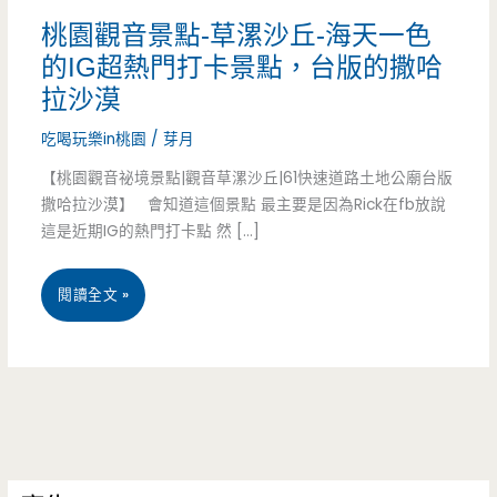
桃園觀音景點-草漯沙丘-海天一色
的IG超熱門打卡景點，台版的撒哈
拉沙漠
吃喝玩樂in桃園
/
芽月
【桃園觀音祕境景點|觀音草漯沙丘|61快速道路土地公廟台版
撒哈拉沙漠】 會知道這個景點 最主要是因為Rick在fb放說
這是近期IG的熱門打卡點 然 […]
桃
閱讀全文 »
園
觀
音
景