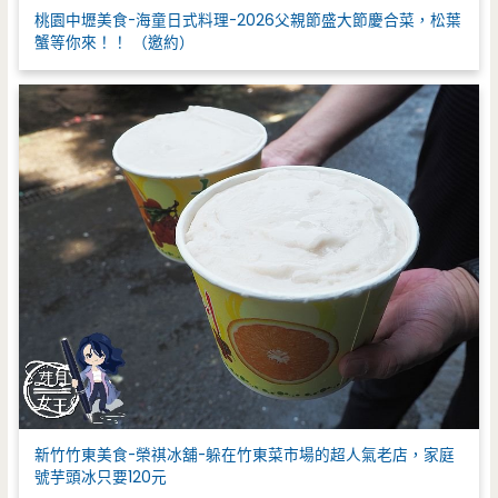
桃園中壢美食-海童日式料理-2026父親節盛大節慶合菜，松葉
蟹等你來！！ （邀約）
新竹竹東美食-榮祺冰舖-躲在竹東菜市場的超人氣老店，家庭
號芋頭冰只要120元