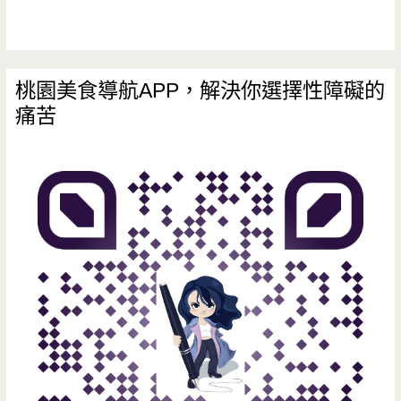
熱
門
打
桃園美食導航APP，解決你選擇性障礙的
痛苦
卡
景
點，
台
版
的
撒
哈
拉