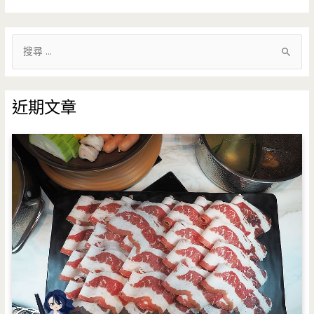
搜
尋
關
鍵
近期文章
字
: