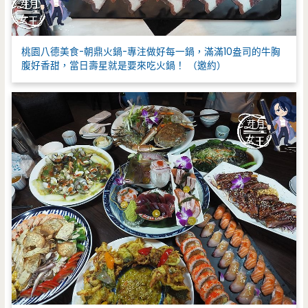
桃園八德美食-朝鼎火鍋-專注做好每一鍋，滿滿10盎司的牛胸
腹好香甜，當日壽星就是要來吃火鍋！ （邀約）