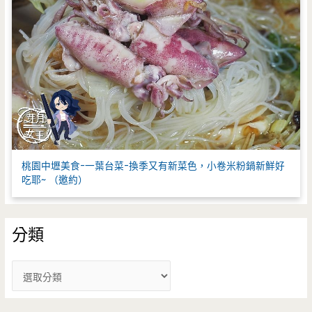
桃園中壢美食-一葉台菜-換季又有新菜色，小卷米粉鍋新鮮好
吃耶~ （邀約）
分類
分
類