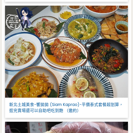
新北土城美食-饗拋拋 (Siam Kaprao)-平價泰式套餐超划算，
逛完賣場還可以自助吧吃到飽 （邀約）