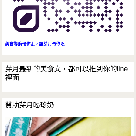
沙
漠
美食導航帶你走，讓芽月帶你吃
芽月最新的美食文，都可以推到你的line
裡面
贊助芽月喝珍奶