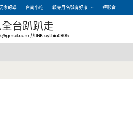
玩家報導
台南小吃
報芽月名號有好康
短影音
.全台趴趴走
05@gmail.com
//LINE: cythia0805