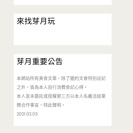
來找芽月玩
芽月重要公告
本網站所有美食文章，除了邀約文會特別註記
之外，皆為本人自行消費食記心得。
本人並未委託或授權第三方以本人名義洽談業
務合作事宜，特此聲明。
2021.02.03