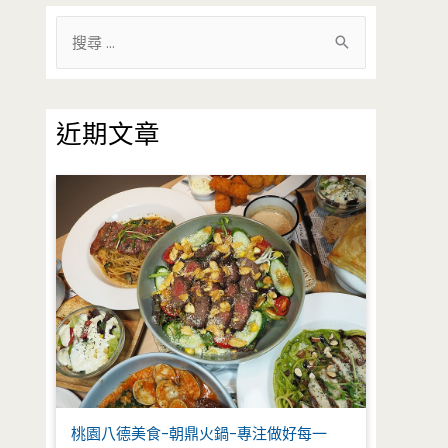
搜
尋
關
鍵
近期文章
字
:
桃園八德美食-朝鼎火鍋-專注做好每一