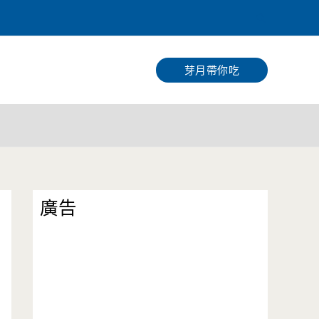
搜
尋
芽月帶你吃
廣告