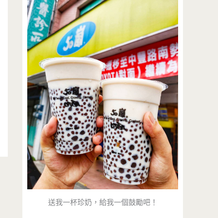
送我一杯珍奶，給我一個鼓勵吧！