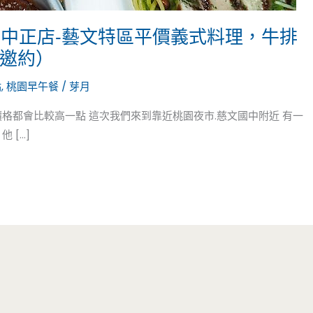
義品桃園中正店-藝文特區平價義式料理，牛排
（邀約）
點
,
桃園早午餐
/
芽月
格都會比較高一點 這次我們來到靠近桃園夜市.慈文國中附近 有一
 […]