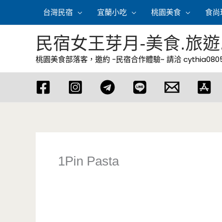
跳
台灣民宿
宜蘭小吃
桃園美食
食尚
至
主
民宿女王芽月-美食.旅遊
要
桃園美食部落客，邀約 -民宿合作體驗~ 請洽
cythia08
內
容
1Pin Pasta