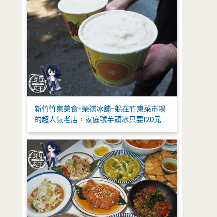
新竹竹東美食-榮祺冰舖-躲在竹東菜市場
的超人氣老店，家庭號芋頭冰只要120元