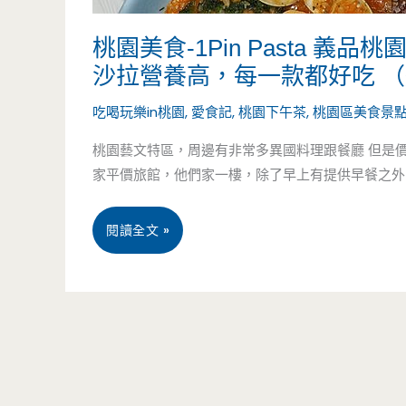
桃園美食-1Pin Pasta 
沙拉營養高，每一款都好吃 
吃喝玩樂in桃園
,
愛食記
,
桃園下午茶
,
桃園區美食景
桃園藝文特區，周邊有非常多異國料理跟餐廳 但是價
家平價旅館，他們家一樓，除了早上有提供早餐之外 他
桃
閱讀全文 »
園
美
食-1Pin
Pasta