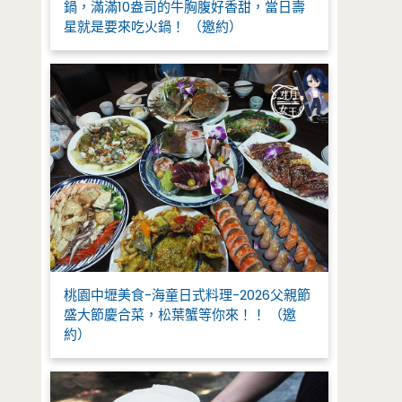
鍋，滿滿10盎司的牛胸腹好香甜，當日壽
星就是要來吃火鍋！ （邀約）
桃園中壢美食-海童日式料理-2026父親節
盛大節慶合菜，松葉蟹等你來！！ （邀
約）