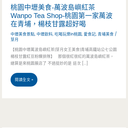
桃園中壢美食-萬波島嶼紅茶
Wanpo Tea Shop-桃園第一家萬波
在青埔，楊枝甘露超好喝
中壢美食景點
,
中壢飲料
,
吃喝玩樂in桃園
,
愛食記
,
青埔美食
/
芽月
【桃園中壢萬波島嶼紅茶|芽月女王美食|青埔高鐵站公七公園
楊枝甘露紅豆粉粿排隊】 那個很紅很紅的萬波島嶼紅茶，
總算是來桃園展店了 不過挺妙的是 這次 […]
桃
閱讀全文 »
園
中
壢
美