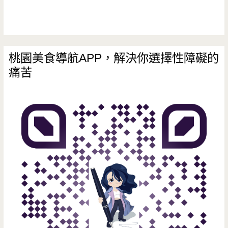
第
一
家
桃園美食導航APP，解決你選擇性障礙的
痛苦
萬
波
在
青
埔，
楊
枝
甘
露