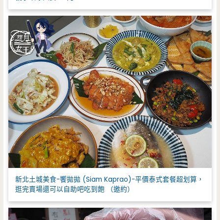
新北土城美食-饗拋拋 (Siam Kaprao)-平價泰式套餐超划算，
逛完賣場還可以自助吧吃到飽 （邀約）