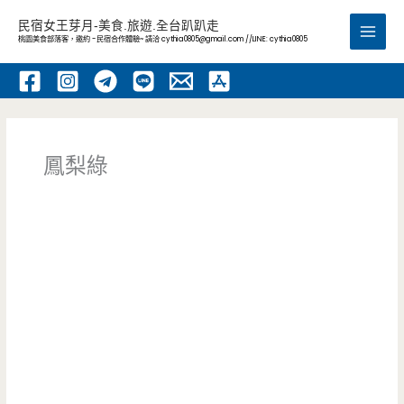
跳
民宿女王芽月-美食.旅遊.全台趴趴走
至
桃園美食部落客，邀約 -民宿合作體驗~ 請洽
cythia0805@gmail.com
//LINE: cythia0805
Main
主
要
Men
內
容
鳳梨綠