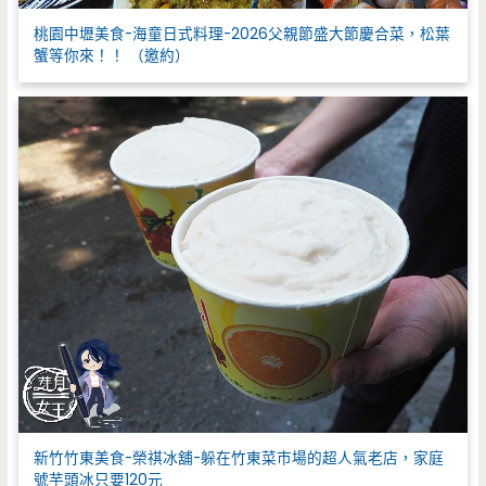
桃園中壢美食-海童日式料理-2026父親節盛大節慶合菜，松葉
蟹等你來！！ （邀約）
新竹竹東美食-榮祺冰舖-躲在竹東菜市場的超人氣老店，家庭
號芋頭冰只要120元