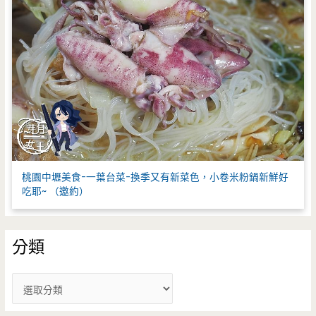
桃園中壢美食-一葉台菜-換季又有新菜色，小卷米粉鍋新鮮好
吃耶~ （邀約）
分類
分
類