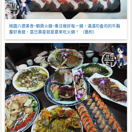
桃園八德美食-朝鼎火鍋-專注做好每一鍋，滿滿10盎司的牛胸
腹好香甜，當日壽星就是要來吃火鍋！ （邀約）