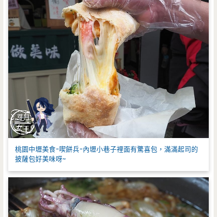
桃園中壢美食-喫餅兵-內壢小巷子裡面有驚喜包，滿滿起司的
披薩包好美味呀~