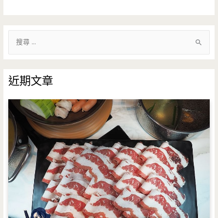
搜
尋
關
鍵
近期文章
字
: