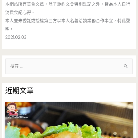
本網站所有美食文章，除了邀約文會特別註記之外，皆為本人自行
消費食記心得。
本人並未委託或授權第三方以本人名義洽談業務合作事宜，特此聲
明。
2021.02.03
搜
尋
關
鍵
近期文章
字
: