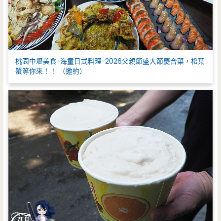
桃園中壢美食-海童日式料理-2026父親節盛大節慶合菜，松葉
蟹等你來！！ （邀約）