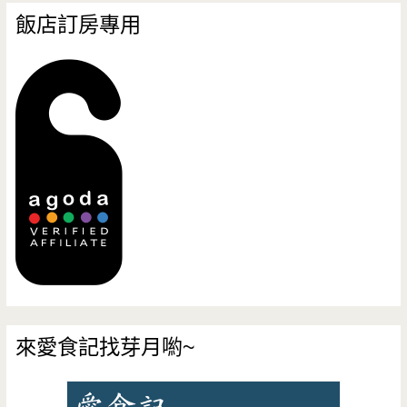
飯店訂房專用
來愛食記找芽月喲~