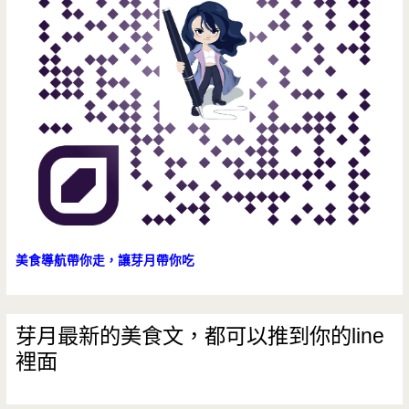
揪
團
來
吃
烤
肉
啦/399
吃
美食導航帶你走，讓芽月帶你吃
到
飽/
芽月最新的美食文，都可以推到你的line
裡面
中
央