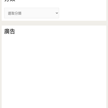
分
類
廣告