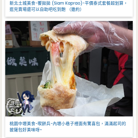
新北土城美食-饗拋拋 (Siam Kaprao)-平價泰式套餐超划算，
逛完賣場還可以自助吧吃到飽 （邀約）
桃園中壢美食-喫餅兵-內壢小巷子裡面有驚喜包，滿滿起司的
披薩包好美味呀~