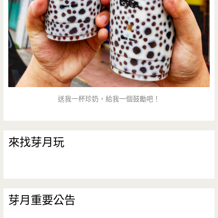
司
蛋/
海
鮮
大
送我一杯珍奶，給我一個鼓勵吧！
醬
鍋/
來找芽月玩
芽月重要公告