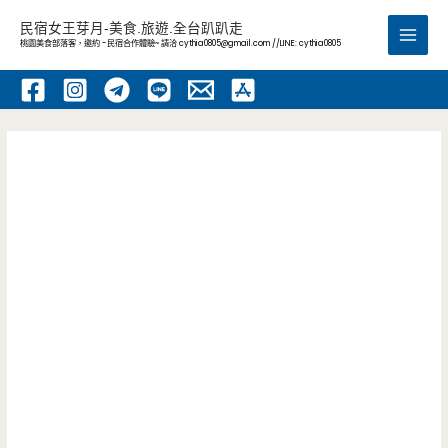
跳
民宿女王芽月-美食.旅遊.全台趴趴走
至
桃園美食部落客，邀約 -民宿合作體驗~ 請洽
cythia0805@gmail.com
//LINE: cythia0805
Main
主
要
Men
內
容