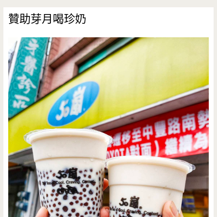
東
贊助芽月喝珍奶
路/
錢
櫃/
公
七
停
車
場/
本
燔/
起