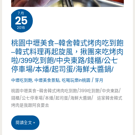
怎
7 月
25
麼
吃
2016
都
桃園中壢美食–韓舍韓式烤肉吃到飽
盡
–韓式料理再起旋風，揪團來吃烤肉
啦/399吃到飽/中央東路/錢櫃/公七
興
停車場/本燔/起司蛋/海鮮大醬鍋/
（邀
中壢吃到飽
,
中壢美食景點
,
吃喝玩樂in桃園
/
芽月
約）
桃園中壢美食–韓舍韓式烤肉吃到飽/399吃到飽/中央東路/
錢櫃/公七停車場/本燔/起司蛋/海鮮大醬鍋/ 這家韓舍韓式
烤肉是我跟阿良要去
桃
閱讀全文 »
園