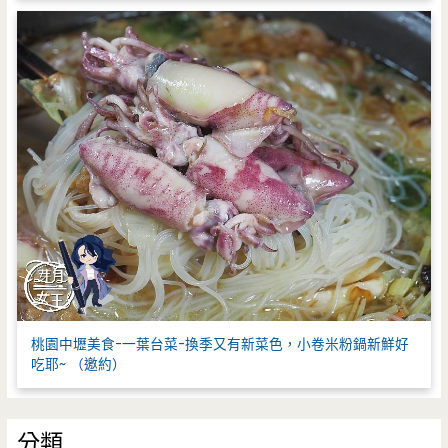
桃園中壢美食-一葉台菜-換季又有新菜色，小卷米粉鍋新鮮好
吃耶~ （邀約）
分類