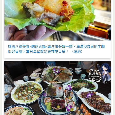
桃園八德美食-朝鼎火鍋-專注做好每一鍋，滿滿10盎司的牛胸
腹好香甜，當日壽星就是要來吃火鍋！ （邀約）