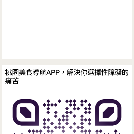
吃
到
飽
–
韓
式
料
桃園美食導航APP，解決你選擇性障礙的
痛苦
理
再
起
旋
風，