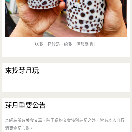
交
流
道/
排
送我一杯珍奶，給我一個鼓勵吧！
隊/
韓
來找芽月玩
國
冬
粉/
芽月重要公告
韓
式
本網站所有美食文章，除了邀約文會特別註記之外，皆為本人自行
年
消費食記心得。