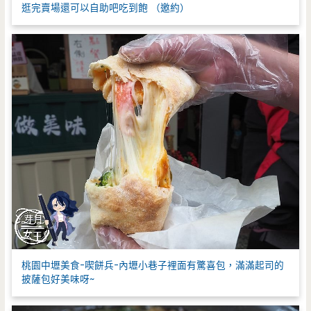
逛完賣場還可以自助吧吃到飽 （邀約）
桃園中壢美食-喫餅兵-內壢小巷子裡面有驚喜包，滿滿起司的
披薩包好美味呀~