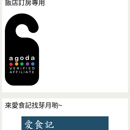
飯店訂房專用
來愛食記找芽月喲~