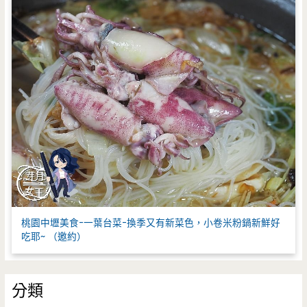
桃園中壢美食-一葉台菜-換季又有新菜色，小卷米粉鍋新鮮好
吃耶~ （邀約）
分類