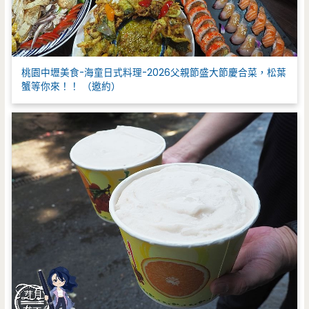
桃園中壢美食-海童日式料理-2026父親節盛大節慶合菜，松葉
蟹等你來！！ （邀約）