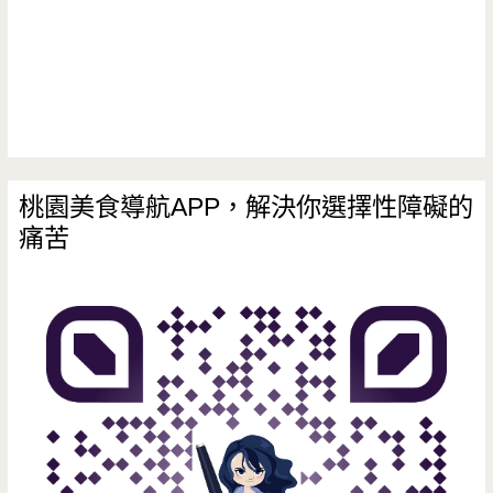
299
吃
到
飽，
優
桃園美食導航APP，解決你選擇性障礙的
痛苦
惠
只
有
一
個
月/299
吃