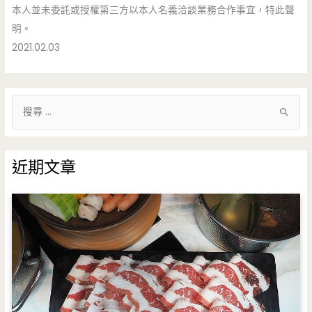
本人並未委託或授權第三方以本人名義洽談業務合作事宜，特此聲
糕/
明。
電
2021.02.03
話/
營
搜
業
尋
關
時
鍵
近期文章
間
字
:
（已
結
束
營
業）