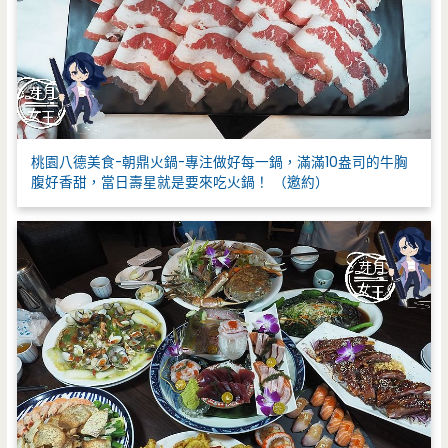
桃園八德美食-朝鼎火鍋-專注做好每一鍋，滿滿10盎司的牛胸
腹好香甜，當日壽星就是要來吃火鍋！ （邀約）