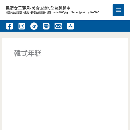
跳
民宿女王芽月-美食.旅遊.全台趴趴走
至
桃園美食部落客，邀約 -民宿合作體驗~ 請洽
cythia0805@gmail.com
//LINE: cythia0805
Main
主
要
Men
內
容
韓式年糕