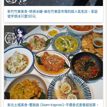
新竹竹東美食-榮祺冰舖-躲在竹東菜市場的超人氣老店，家庭
號芋頭冰只要120元
新北土城美食-饗拋拋 (Siam Kaprao)-平價泰式套餐超划算，