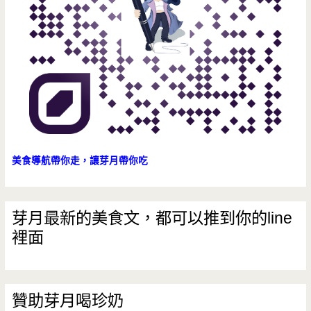
到
飽/
銅
盤
烤
肉/
美食導航帶你走，讓芽月帶你吃
韓
式
芽月最新的美食文，都可以推到你的line
裡面
炸
雞/
吃
贊助芽月喝珍奶