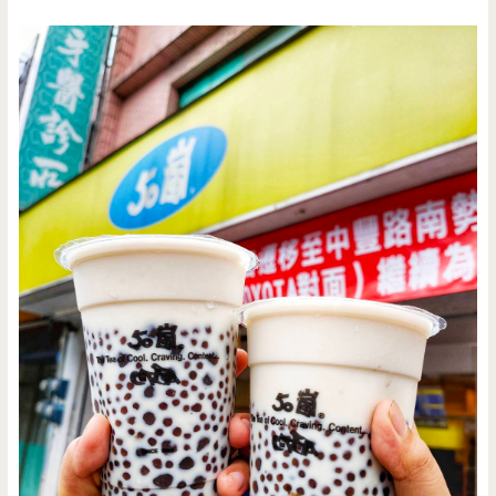
到
飽/
蕃
茄
馬
鈴
薯
排
骨
湯/
國
2