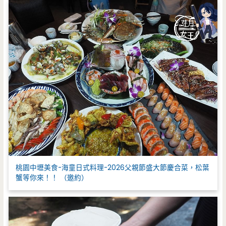
桃園中壢美食-海童日式料理-2026父親節盛大節慶合菜，松葉
蟹等你來！！ （邀約）