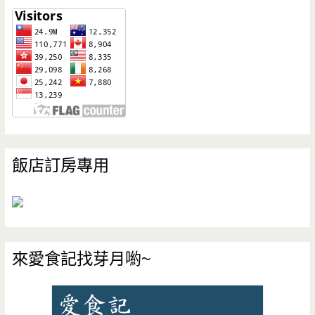
飯店訂房專用
來愛食記找芽月喲~