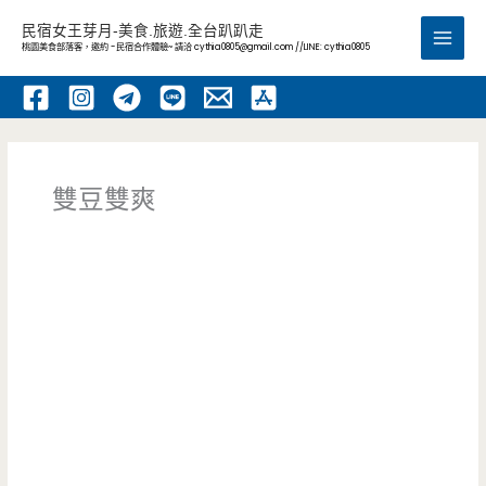
跳
民宿女王芽月-美食.旅遊.全台趴趴走
至
桃園美食部落客，邀約 -民宿合作體驗~ 請洽
cythia0805@gmail.com
//LINE: cythia0805
Main
主
要
Men
內
容
雙豆雙爽