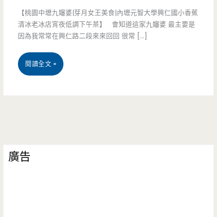
【桃園中壢九嬸婆|芽月女王美食|內壢元智大學興仁國小香蕉
清冰老冰店宵夜低調下午茶】 會知道這家九嬸婆 最主要是
因為我常常在興仁路二段來來回回 很常 […]
桃
閱讀全文 »
園
中
壢
美
廣告
食-
九
嬸
婆