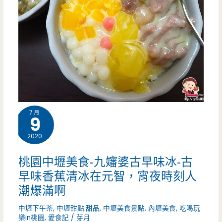
7 月
9
2020
桃園中壢美食-九嬸婆古早味冰-古
早味香蕉清冰在元智，宵夜時刻人
潮爆滿啊
中壢下午茶
,
中壢甜點.甜品
,
中壢美食景點
,
內壢美食
,
吃喝玩
樂in桃園
,
愛食記
/
芽月