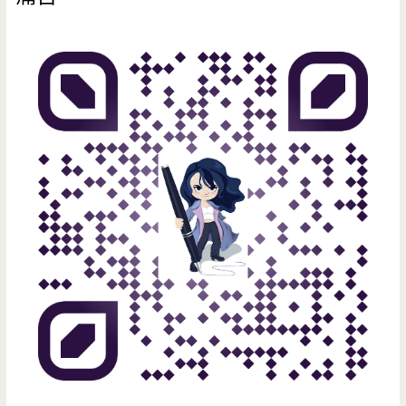
元
智，
宵
夜
時
刻
人
潮
爆
滿
啊