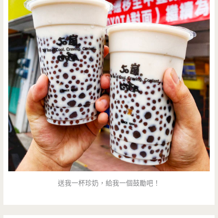
送我一杯珍奶，給我一個鼓勵吧！