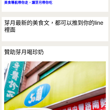
美食導航帶你走，讓芽月帶你吃
芽月最新的美食文，都可以推到你的line
裡面
贊助芽月喝珍奶