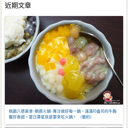
鍵
近期文章
字
:
桃園八德美食-朝鼎火鍋-專注做好每一鍋，滿滿10盎司的牛胸
腹好香甜，當日壽星就是要來吃火鍋！ （邀約）