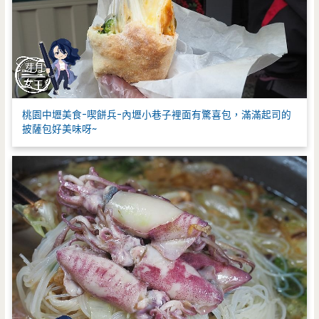
桃園中壢美食-喫餅兵-內壢小巷子裡面有驚喜包，滿滿起司的
披薩包好美味呀~