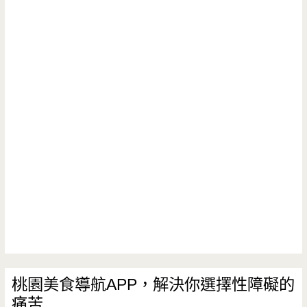
古
早
味
冰-
古
早
味
香
蕉
清
冰
桃園美食導航APP，解決你選擇性障礙的
痛苦
在