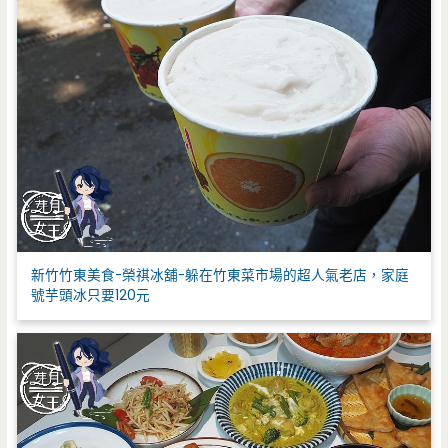
新竹竹東美食-榮祺冰舖-躲在竹東菜市場的超人氣老店，家庭
號芋頭冰只要120元