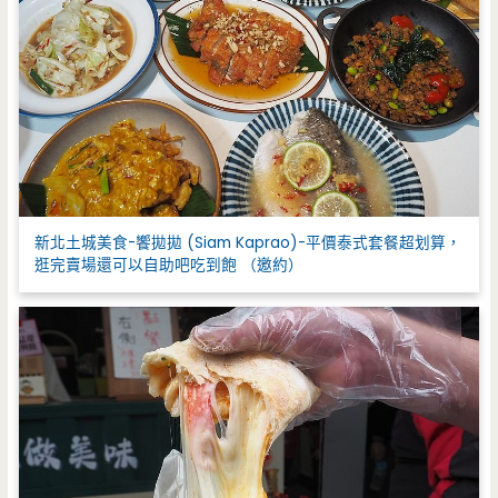
新北土城美食-饗拋拋 (Siam Kaprao)-平價泰式套餐超划算，
逛完賣場還可以自助吧吃到飽 （邀約）