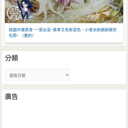
桃園中壢美食-一葉台菜-換季又有新菜色，小卷米粉鍋新鮮好
吃耶~ （邀約）
分類
分
類
廣告