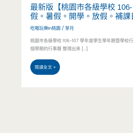
最新版【桃園市各級學校 106
假。暑假。開學。放假。補課
吃喝玩樂in桃園
/
芽月
桃園市各級學校 106-107 學年度學生學年期暨學校行事曆
個學期的行事曆 整理出來 […]
最
閱讀全文 »
新
版
【桃
園
市