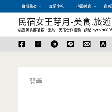
跳
台灣民宿
宜蘭小吃
桃園美食
食尚
至
主
民宿女王芽月-美食.旅遊
要
桃園美食部落客，邀約 -民宿合作體驗~ 請洽
cythia08
內
容
開學