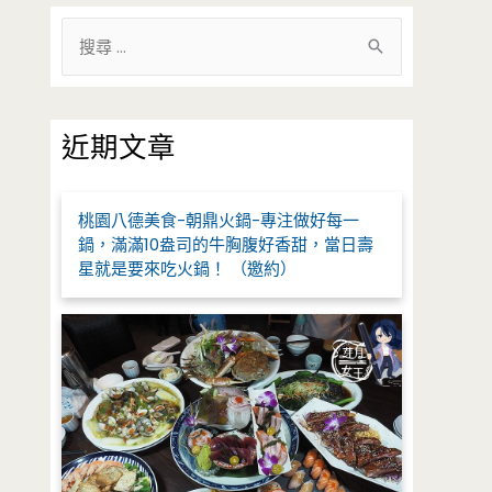
搜
尋
關
鍵
近期文章
字
:
桃園八德美食-朝鼎火鍋-專注做好每一
鍋，滿滿10盎司的牛胸腹好香甜，當日壽
星就是要來吃火鍋！ （邀約）