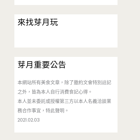
來找芽月玩
芽月重要公告
本網站所有美食文章，除了邀約文會特別註記
之外，皆為本人自行消費食記心得。
本人並未委託或授權第三方以本人名義洽談業
務合作事宜，特此聲明。
2021.02.03