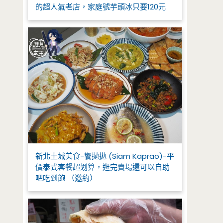
的超人氣老店，家庭號芋頭冰只要120元
新北土城美食-饗拋拋 (Siam Kaprao)-平
價泰式套餐超划算，逛完賣場還可以自助
吧吃到飽 （邀約）