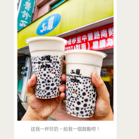
送我一杯珍奶，給我一個鼓勵吧！