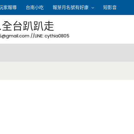
玩家報導
台南小吃
報芽月名號有好康
短影音
.全台趴趴走
05@gmail.com
//LINE: cythia0805