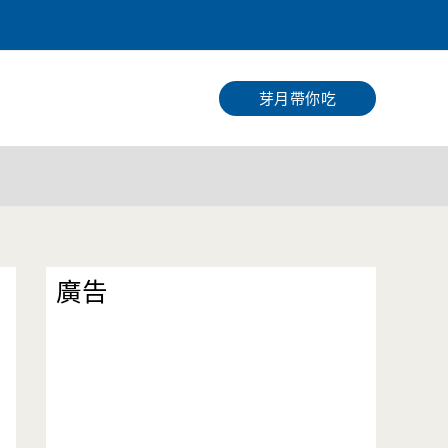
搜
尋
芽月帶你吃
廣告