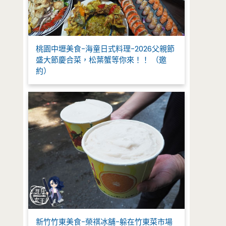
桃園中壢美食-海童日式料理-2026父親節
盛大節慶合菜，松葉蟹等你來！！ （邀
約）
新竹竹東美食-榮祺冰舖-躲在竹東菜市場