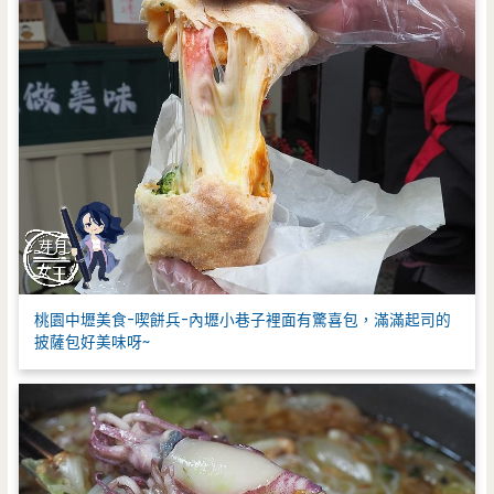
桃園中壢美食-喫餅兵-內壢小巷子裡面有驚喜包，滿滿起司的
披薩包好美味呀~