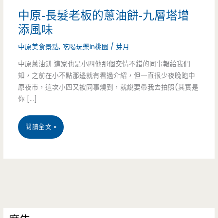
中原-長髮老板的蔥油餅-九層塔增
添風味
中原美食景點
,
吃喝玩樂in桃園
/
芽月
中原蔥油餅 這家也是小四他那個交情不錯的同事報給我們
知，之前在小不點那邊就有看過介紹，但一直很少夜晚跑中
原夜市，這次小四又被同事燒到，就說要帶我去拍照(其實是
你 […]
中
閱讀全文 »
原-
長
髮
老