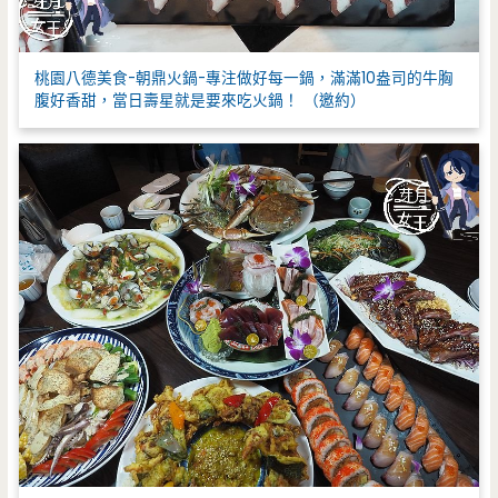
桃園八德美食-朝鼎火鍋-專注做好每一鍋，滿滿10盎司的牛胸
腹好香甜，當日壽星就是要來吃火鍋！ （邀約）