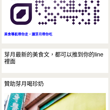
美食導航帶你走，讓芽月帶你吃
芽月最新的美食文，都可以推到你的line
裡面
贊助芽月喝珍奶