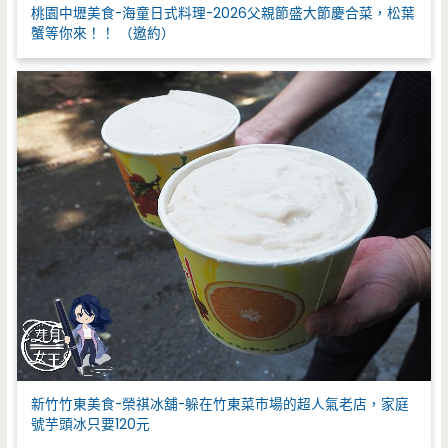
桃園中壢美食-海童日式料理-2026父親節盛大節慶合菜，松葉
蟹等你來！！ （邀約）
新竹竹東美食-榮祺冰舖-躲在竹東菜市場的超人氣老店，家庭
號芋頭冰只要120元