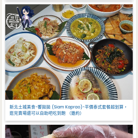
新北土城美食-饗拋拋 (Siam Kaprao)-平價泰式套餐超划算，
逛完賣場還可以自助吧吃到飽 （邀約）