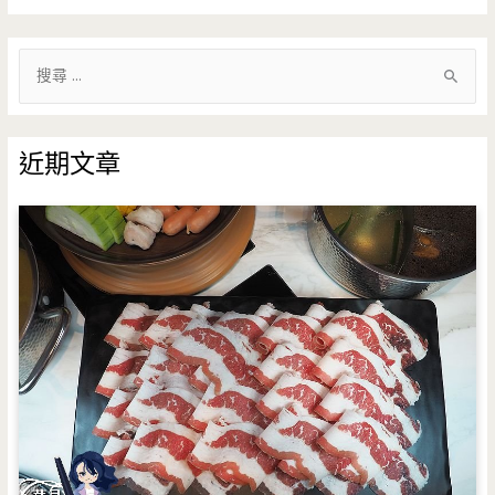
搜
尋
關
鍵
近期文章
字
: