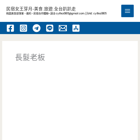
跳
民宿女王芽月-美食.旅遊.全台趴趴走
至
桃園美食部落客，邀約 -民宿合作體驗~ 請洽
cythia0805@gmail.com
//LINE: cythia0805
Main
主
要
Men
內
容
長髮老板