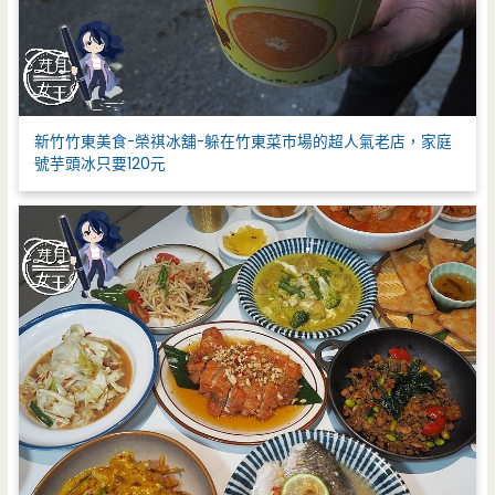
新竹竹東美食-榮祺冰舖-躲在竹東菜市場的超人氣老店，家庭
號芋頭冰只要120元