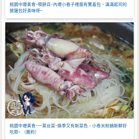
桃園中壢美食-喫餅兵-內壢小巷子裡面有驚喜包，滿滿起司的
披薩包好美味呀~
桃園中壢美食-一葉台菜-換季又有新菜色，小卷米粉鍋新鮮好
吃耶~ （邀約）