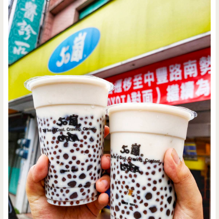
餅/
簡
餐/
下
午
茶