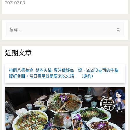
2021.02.03
搜
尋
關
鍵
近期文章
字
:
桃園八德美食-朝鼎火鍋-專注做好每一鍋，滿滿10盎司的牛胸
腹好香甜，當日壽星就是要來吃火鍋！ （邀約）