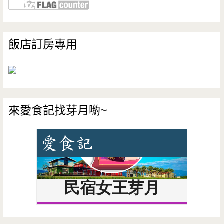
飯店訂房專用
來愛食記找芽月喲~