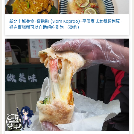
新北土城美食-饗拋拋 (Siam Kaprao)-平價泰式套餐超划算，
逛完賣場還可以自助吧吃到飽 （邀約）