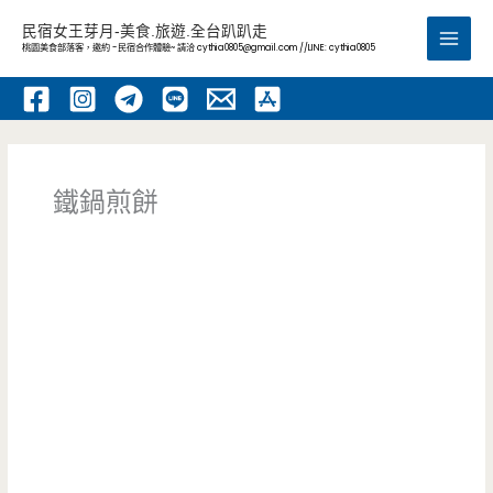
跳
民宿女王芽月-美食.旅遊.全台趴趴走
至
桃園美食部落客，邀約 -民宿合作體驗~ 請洽
cythia0805@gmail.com
//LINE: cythia0805
Main
主
要
Men
內
容
鐵鍋煎餅