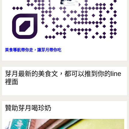
站/
丟
丟
噹
森
美食導航帶你走，讓芽月帶你吃
林/
火
芽月最新的美食文，都可以推到你的line
裡面
車
站/
鐵
贊助芽月喝珍奶
鍋
煎