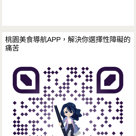
格，
簡
單
純
桃園美食導航APP，解決你選擇性障礙的
痛苦
樸
好
味
道/
幸
運
轉
運