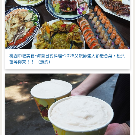
桃園中壢美食-海童日式料理-2026父親節盛大節慶合菜，松葉
蟹等你來！！ （邀約）