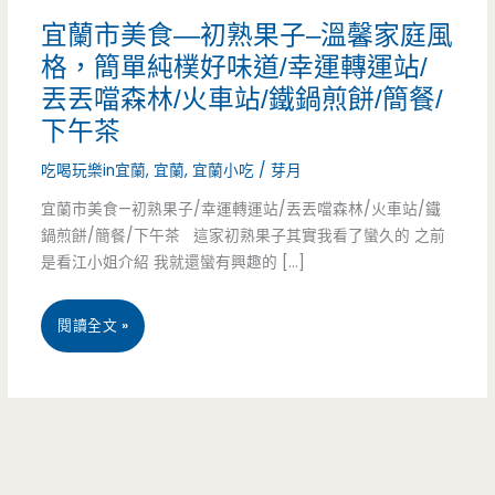
宜蘭市美食—初熟果子–溫馨家庭風
格，簡單純樸好味道/幸運轉運站/
丟丟噹森林/火車站/鐵鍋煎餅/簡餐/
下午茶
吃喝玩樂in宜蘭
,
宜蘭
,
宜蘭小吃
/
芽月
宜蘭市美食—初熟果子/幸運轉運站/丟丟噹森林/火車站/鐵
鍋煎餅/簡餐/下午茶 這家初熟果子其實我看了蠻久的 之前
是看江小姐介紹 我就還蠻有興趣的 […]
宜
閱讀全文 »
蘭
市
美
食