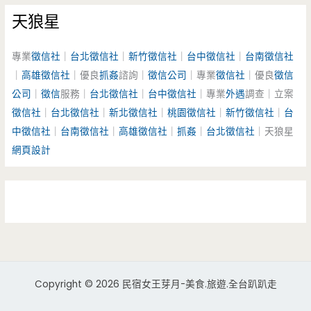
天狼星
專業
徵信社
｜
台北徵信社
｜
新竹徵信社
｜
台中徵信社
｜
台南徵信社
｜
高雄徵信社
｜優良
抓姦
諮詢｜
徵信公司
｜專業
徵信社
｜優良
徵信
公司
｜
徵信
服務｜
台北徵信社
｜
台中徵信社
｜專業
外遇
調查｜立案
徵信社
｜
台北徵信社
｜
新北徵信社
｜
桃園徵信社
｜
新竹徵信社
｜
台
中徵信社
｜
台南徵信社
｜
高雄徵信社
｜
抓姦
｜
台北徵信社
｜天狼星
網頁設計
Copyright © 2026 民宿女王芽月-美食.旅遊.全台趴趴走