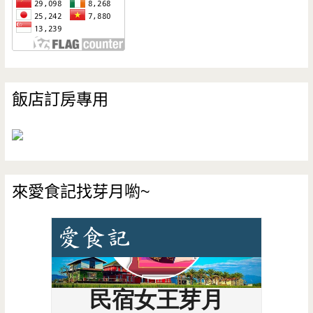
飯店訂房專用
來愛食記找芽月喲~