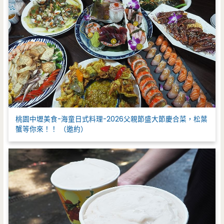
桃園中壢美食-海童日式料理-2026父親節盛大節慶合菜，松葉
蟹等你來！！ （邀約）