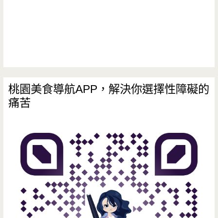
A8
店/
林
口
環
桃園美食導航APP，解決你選擇性障礙的
痛苦
球
購
物
中
心/
長
庚