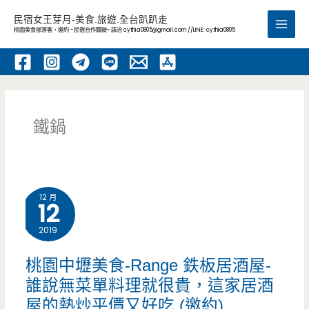
跳
民宿女王芽月-美食.旅遊.全台趴趴走
至
桃園美食部落客，邀約 -民宿合作體驗~ 請洽
cythia0805@gmail.com
//LINE: cythia0805
Main
主
要
Men
內
容
鐵鍋
12 月
12
2019
桃園中壢美食-Range 鉄板居酒屋-
誰說無菜單料理就很貴，這家居酒
屋的熱炒平價又好吃 (邀約)