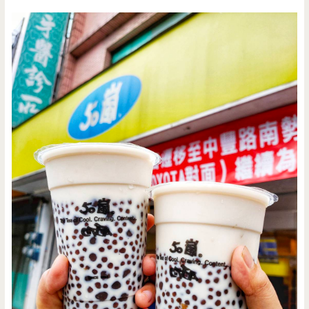
捷
運/
小
資
女
孩
看
這
裡，
來
一