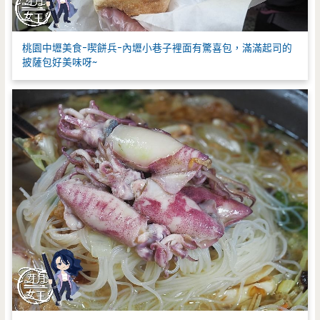
桃園中壢美食-喫餅兵-內壢小巷子裡面有驚喜包，滿滿起司的
披薩包好美味呀~