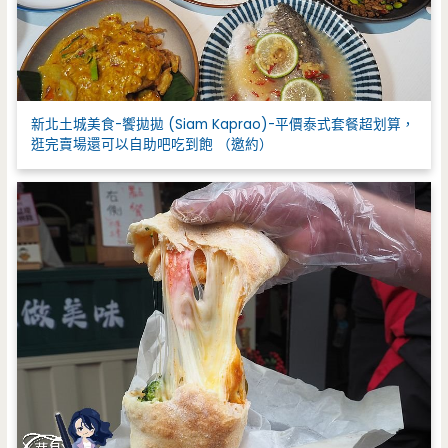
新北土城美食-饗拋拋 (Siam Kaprao)-平價泰式套餐超划算，
逛完賣場還可以自助吧吃到飽 （邀約）