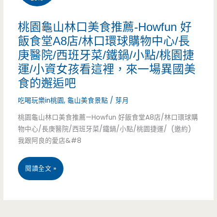
很
桃園龜山林口美食推薦-Howfun 好
貴，
飯食堂A8店/林口環球購物中心/長
庚醫院/西班牙菜/鐵鍋/小點/桃園捷
這
運/小資女孩看這裡，來一場異國美
家
食的邂逅吧
居
吃喝玩樂in桃園
,
龜山美食景點
/
芽月
酒
桃園龜山林口美食推薦—Howfun 好飯食堂A8店/林口環球購
屋
物中心/長庚醫院/西班牙菜/鐵鍋/小點/桃園捷運/ (邀約)
我跟阿良的愛店&#8
的
熱
桃
閱讀全文 »
炒
園
平
龜