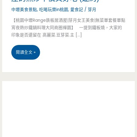
中壢美食景點
,
吃喝玩樂in桃園
,
愛食記
/
芽月
【桃園中壢Range鉄板居酒屋|芽月女王美食|無菜單套餐單點
宵夜熱炒鐵鍋料理大同商圈禪園】 一提到鐵板燒，大家的
印象是否還留在 高麗菜.豆芽菜.主 […]
桃
閱讀全文 »
園
中
壢
美
食-
Range
鉄