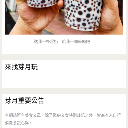
場
異
國
美
送我一杯珍奶，給我一個鼓勵吧！
食
的
來找芽月玩
邂
逅
吧
芽月重要公告
本網站所有美食文章，除了邀約文會特別註記之外，皆為本人自行
消費食記心得。