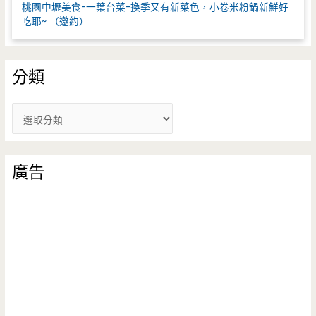
桃園中壢美食-一葉台菜-換季又有新菜色，小卷米粉鍋新鮮好
吃耶~ （邀約）
分類
分
類
廣告