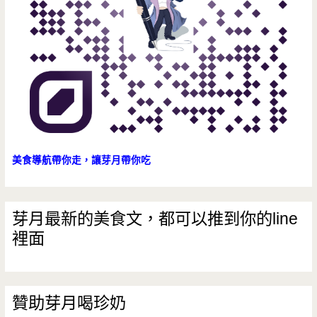
醫
院/
西
班
牙
菜/
美食導航帶你走，讓芽月帶你吃
鐵
鍋/
芽月最新的美食文，都可以推到你的line
裡面
小
點/
桃
贊助芽月喝珍奶
園