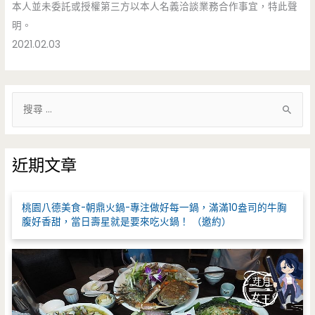
本人並未委託或授權第三方以本人名義洽談業務合作事宜，特此聲
明。
2021.02.03
搜
尋
關
鍵
近期文章
字
:
桃園八德美食-朝鼎火鍋-專注做好每一鍋，滿滿10盎司的牛胸
腹好香甜，當日壽星就是要來吃火鍋！ （邀約）