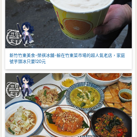
新竹竹東美食-榮祺冰舖-躲在竹東菜市場的超人氣老店，家庭
號芋頭冰只要120元