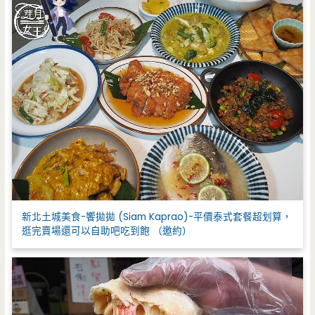
新北土城美食-饗拋拋 (Siam Kaprao)-平價泰式套餐超划算，
逛完賣場還可以自助吧吃到飽 （邀約）