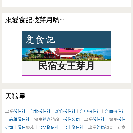
來愛食記找芽月喲~
天狼星
專業
徵信社
｜
台北徵信社
｜
新竹徵信社
｜
台中徵信社
｜
台南徵信社
｜
高雄徵信社
｜優良
抓姦
諮詢｜
徵信公司
｜專業
徵信社
｜優良
徵信
公司
｜
徵信
服務｜
台北徵信社
｜
台中徵信社
｜專業
外遇
調查｜立案