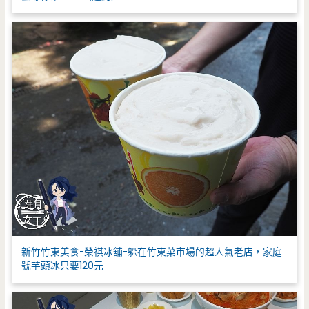
新竹竹東美食-榮祺冰舖-躲在竹東菜市場的超人氣老店，家庭
號芋頭冰只要120元