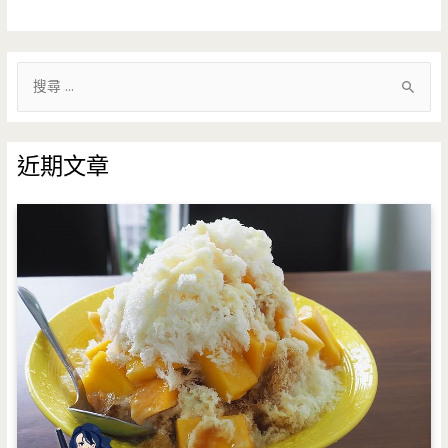
搜
尋
關
鍵
近期文章
字
: