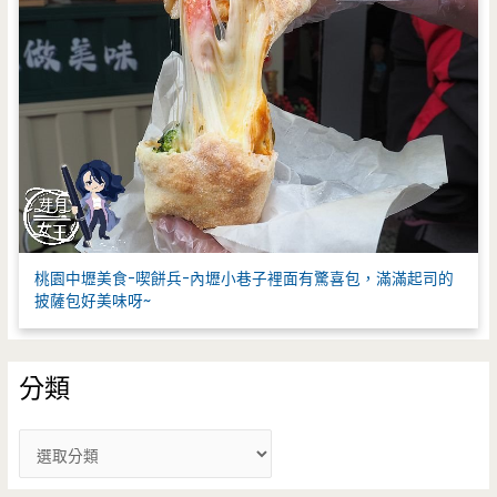
桃園中壢美食-喫餅兵-內壢小巷子裡面有驚喜包，滿滿起司的
披薩包好美味呀~
分類
分
類