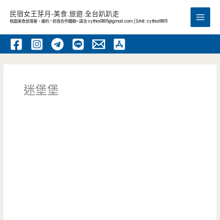
跳
民宿女王芽月-美食.旅遊.全台趴趴走
至
桃園美食部落客，邀約 -民宿合作體驗~ 請洽
cythia0805@gmail.com
//LINE: cythia0805
Main
主
要
Men
內
容
迷堡堡