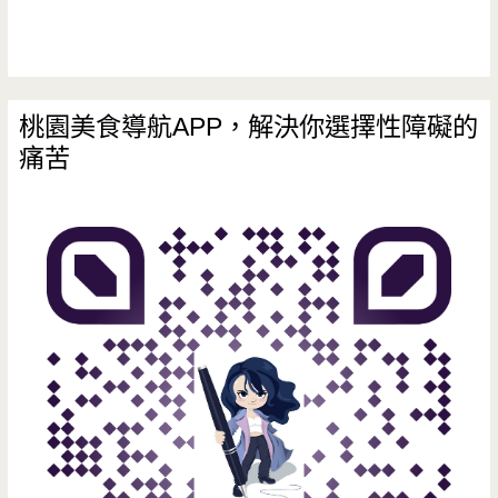
兒，
鬆
餅
桃園美食導航APP，解決你選擇性障礙的
痛苦
小
漢
堡
也
太
可
愛
了