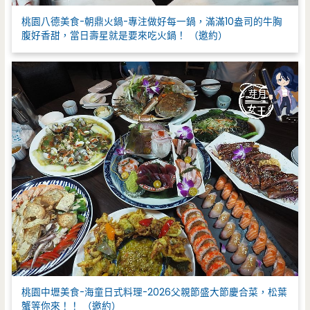
桃園八德美食-朝鼎火鍋-專注做好每一鍋，滿滿10盎司的牛胸
腹好香甜，當日壽星就是要來吃火鍋！ （邀約）
桃園中壢美食-海童日式料理-2026父親節盛大節慶合菜，松葉
蟹等你來！！ （邀約）