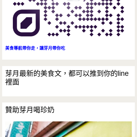
美食導航帶你走，讓芽月帶你吃
芽月最新的美食文，都可以推到你的line
裡面
贊助芽月喝珍奶