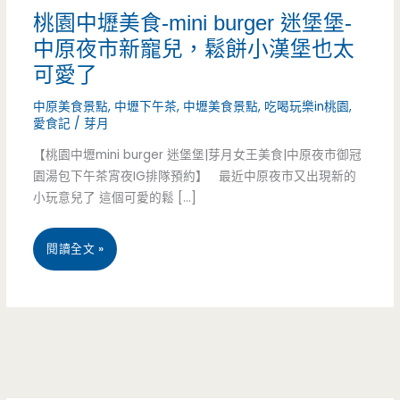
桃園中壢美食-mini burger 迷堡堡-
中原夜市新寵兒，鬆餅小漢堡也太
可愛了
中原美食景點
,
中壢下午茶
,
中壢美食景點
,
吃喝玩樂in桃園
,
愛食記
/
芽月
【桃園中壢mini burger 迷堡堡|芽月女王美食|中原夜市御冠
園湯包下午茶宵夜IG排隊預約】 最近中原夜市又出現新的
小玩意兒了 這個可愛的鬆 […]
桃
閱讀全文 »
園
中
壢
美