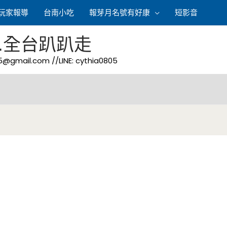
玩家報導
台南小吃
報芽月名號有好康
短影音
.全台趴趴走
05@gmail.com
//LINE: cythia0805