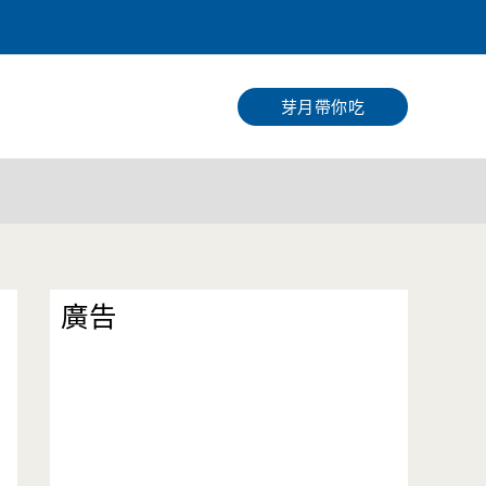
搜
尋
芽月帶你吃
廣告