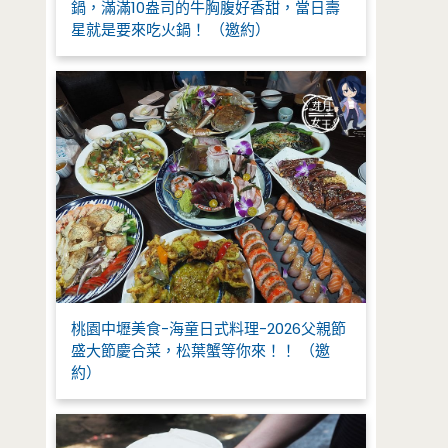
鍋，滿滿10盎司的牛胸腹好香甜，當日壽
星就是要來吃火鍋！ （邀約）
桃園中壢美食-海童日式料理-2026父親節
盛大節慶合菜，松葉蟹等你來！！ （邀
約）