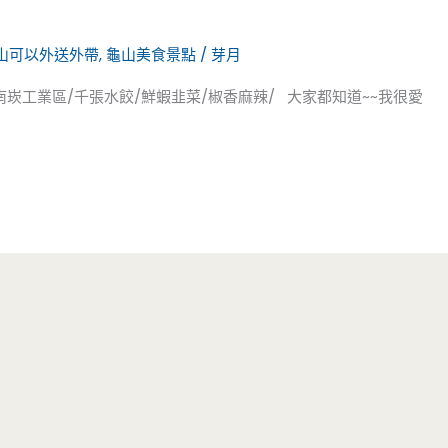
山可以外送外帶
,
龜山美食景點
/
芽月
南崁工業區/千張水餃/鮮蝦韭菜/椒香麻辣/ 大家都知道~~我很愛