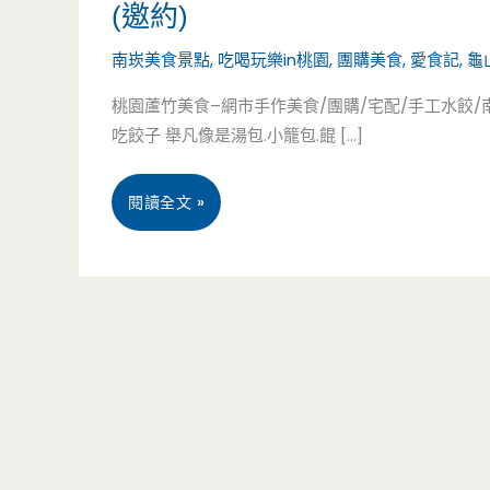
(邀約)
南崁美食景點
,
吃喝玩樂in桃園
,
團購美食
,
愛食記
,
龜
桃園蘆竹美食–網市手作美食/團購/宅配/手工水餃/
吃餃子 舉凡像是湯包.小籠包.餛 […]
桃
閱讀全文 »
園
龜
山
美
食-
網