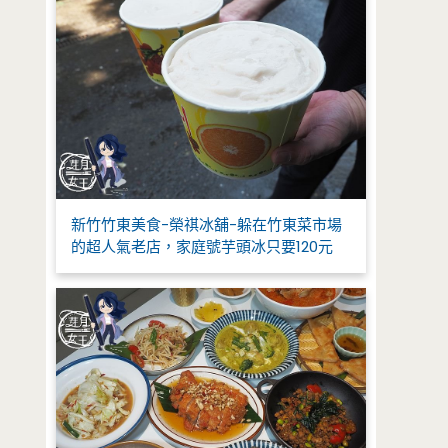
新竹竹東美食-榮祺冰舖-躲在竹東菜市場
的超人氣老店，家庭號芋頭冰只要120元