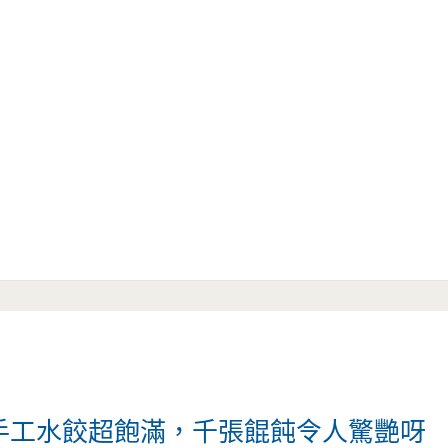
-手工水餃超飽滿，千張餛飩令人驚艷呀