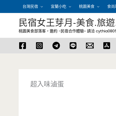
跳
台灣民宿
宜蘭小吃
桃園美食
食尚
至
主
民宿女王芽月-美食.旅遊
要
桃園美食部落客，邀約 -民宿合作體驗~ 請洽
cythia08
內
容
超入味滷蛋