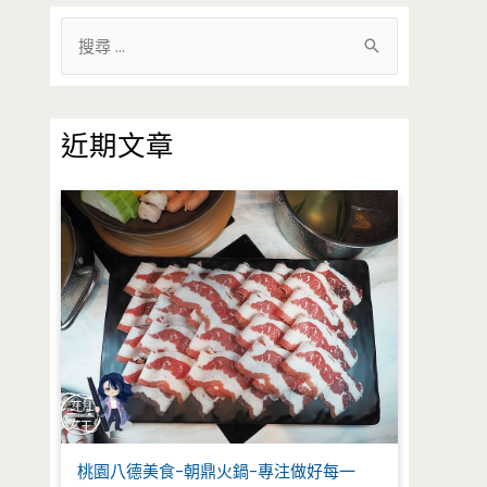
搜
尋
關
鍵
近期文章
字
:
桃園八德美食-朝鼎火鍋-專注做好每一