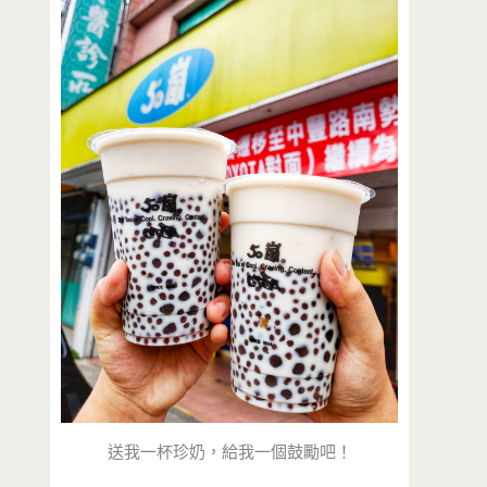
送我一杯珍奶，給我一個鼓勵吧！