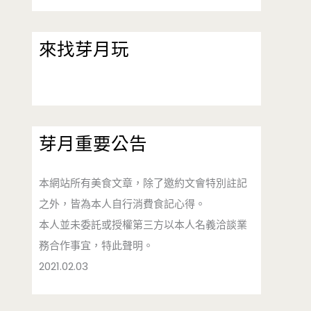
來找芽月玩
芽月重要公告
本網站所有美食文章，除了邀約文會特別註記
之外，皆為本人自行消費食記心得。
本人並未委託或授權第三方以本人名義洽談業
務合作事宜，特此聲明。
2021.02.03