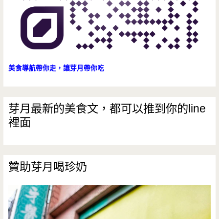
美食導航帶你走，讓芽月帶你吃
芽月最新的美食文，都可以推到你的line
裡面
贊助芽月喝珍奶