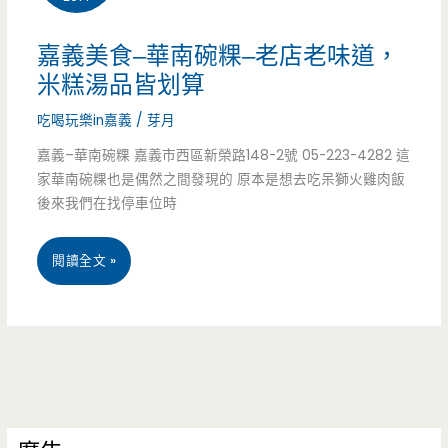
攤
嘉義美食–華南碗粿–老店老味道，
子，
米糕湯品皆划算
竟
吃喝玩樂in嘉義
/
芽月
是
嘉義–華南碗粿 嘉義市西區新榮路148-2號 05-223-4282 這
家華南碗粿也是偶然之間發現的 原本是想去吃呆獅火雞肉飯
超
後來我們在找停車位時
熱
嘉
閱讀全文 »
門
義
中
美
式
食
早
–
餐