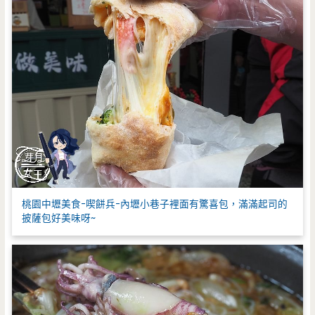
桃園中壢美食-喫餅兵-內壢小巷子裡面有驚喜包，滿滿起司的
披薩包好美味呀~