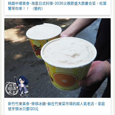
桃園中壢美食-海童日式料理-2026父親節盛大節慶合菜，松葉
蟹等你來！！ （邀約）
新竹竹東美食-榮祺冰舖-躲在竹東菜市場的超人氣老店，家庭
號芋頭冰只要120元