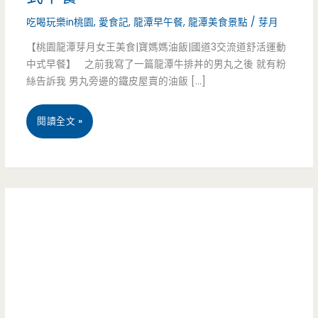
吃喝玩樂in桃園
,
愛食記
,
龍潭早午餐
,
龍潭美食景點
/
芽月
【桃園龍潭芽月女王美食|寶媽媽油飯|國道3交流道舒活運動
中式早餐】 之前我寫了一篇龍潭牛排丼的男丸之後 就有粉
絲告訴我 男丸旁邊的鐵皮屋賣的油飯 […]
桃
閱讀全文 »
園
龍
潭
美
食-
寶
媽