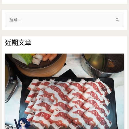
搜
尋
關
鍵
近期文章
字
: