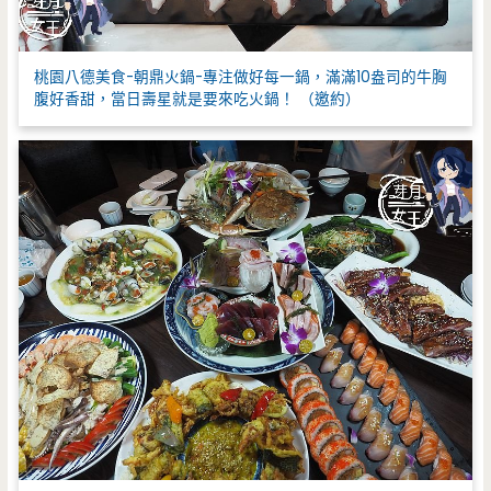
桃園八德美食-朝鼎火鍋-專注做好每一鍋，滿滿10盎司的牛胸
腹好香甜，當日壽星就是要來吃火鍋！ （邀約）