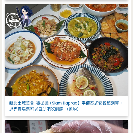
新北土城美食-饗拋拋 (Siam Kaprao)-平價泰式套餐超划算，
逛完賣場還可以自助吧吃到飽 （邀約）