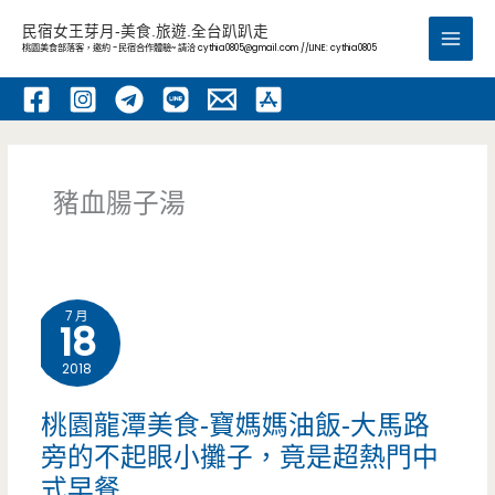
跳
民宿女王芽月-美食.旅遊.全台趴趴走
至
桃園美食部落客，邀約 -民宿合作體驗~ 請洽
cythia0805@gmail.com
//LINE: cythia0805
Main
主
要
Men
內
容
豬血腸子湯
7 月
18
2018
桃園龍潭美食-寶媽媽油飯-大馬路
旁的不起眼小攤子，竟是超熱門中
式早餐