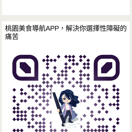
湯
品
皆
桃園美食導航APP，解決你選擇性障礙的
痛苦
划
算