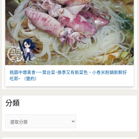
桃園中壢美食-一葉台菜-換季又有新菜色，小卷米粉鍋新鮮好
吃耶~ （邀約）
分類
分
類