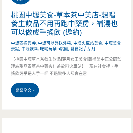
食-
火
蓬
龍
桃園中壢美食-草本茶中美店-想喝
養生飲品不用再跑中藥房，補湯也
萊
果
可以做成手搖飲 (邀約)
仙
綿
中壢區振興券
,
中壢可以外送外帶
,
中壢火車站美食
,
中壢美食
島
綿
景點
,
中壢飲料
,
吃喝玩樂in桃園
,
愛食記
/
芽月
冰
冰
【桃園中壢草本茶養生飲品|芽月女王美食|藝術館中正公園監
理站甜品青草茶中藥杏仁茶飲料火車站】 現在社會裡，手
店-
超
搖飲幾乎是人手一杯 不過蠻多人都會在意
小
好
桃
閱讀全文 »
巷
吃
園
子
中
內
壢
20