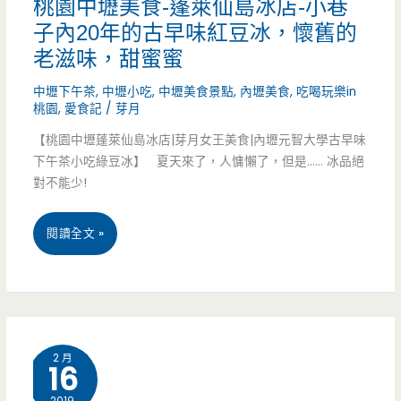
桃園中壢美食-蓬萊仙島冰店-小巷
子內20年的古早味紅豆冰，懷舊的
冰-
老滋味，甜蜜蜜
中
中壢下午茶
,
中壢小吃
,
中壢美食景點
,
內壢美食
,
吃喝玩樂in
原
桃園
,
愛食記
/
芽月
大
【桃園中壢蓬萊仙島冰店|芽月女王美食|內壢元智大學古早味
下午茶小吃綠豆冰】 夏天來了，人慵懶了，但是…… 冰品絕
學
對不能少!
旁
桃
閱讀全文 »
溫
園
馨
中
小
壢
店
2 月
16
美
面，
2019