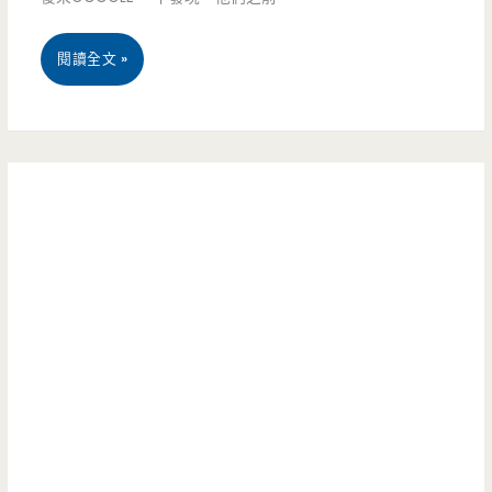
早
平
味，
桃
閱讀全文 »
市
豆
園
場
花
八
旁
讓
德
的
人
美
日
好
食-
式
驚
麥
小
艷
叔
屋
叔
很
豆
搶
花
眼，