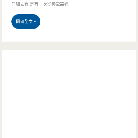
仔細去看 是有一次從神龍路經
吸
老
晴，
龍
閱讀全文 »
店
純
潭
綿
濃
美
綿
豆
食
冰/
漿
南
推
在
天
薦/
這
宮
下
裡/
大
午
礁
池
茶/
溪
–
燒
老