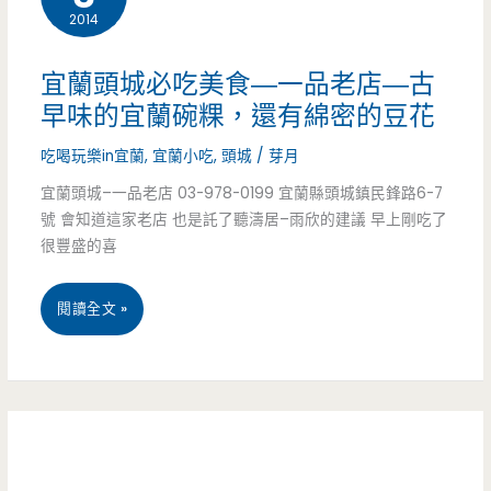
2014
美
20
食
逾
宜蘭頭城必吃美食—一品老店—古
–
早味的宜蘭碗粿，還有綿密的豆花
年，
文
吃喝玩樂in宜蘭
,
宜蘭小吃
,
頭城
/
芽月
冬
仙
宜蘭頭城–一品老店 03-978-0199 宜蘭縣頭城鎮民鋒路6-7
季
號 會知道這家老店 也是託了聽濤居–雨欣的建議 早上剛吃了
黑
休
很豐盛的喜
豆
假
宜
閱讀全文 »
生
別
蘭
活
撲
頭
館-
空
城
獨
必
特