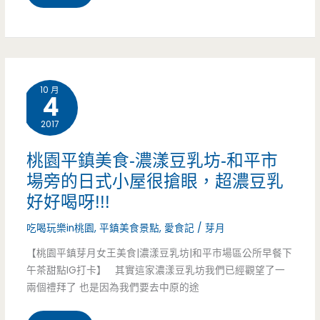
可
園
以
中
做
壢
10 月
4
成
美
2017
手
食-
搖
答
桃園平鎮美食-濃漾豆乳坊-和平市
場旁的日式小屋很搶眼，超濃豆乳
飲
嘴
好好喝呀!!!
(邀
鼓
吃喝玩樂in桃園
,
平鎮美食景點
,
愛食記
/
芽月
約)
傳
【桃園平鎮芽月女王美食|濃漾豆乳坊|和平市場區公所早餐下
統
午茶甜點IG打卡】 其實這家濃漾豆乳坊我們已經觀望了一
兩個禮拜了 也是因為我們要去中原的途
甜
品