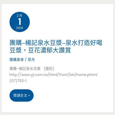
花
豆
2 月
1
甜
2014
品
屋
團購–楊記泉水豆漿–泉水打造好喝
–
豆漿，豆花濃郁大讚賞
古
團購美食
/
芽月
早
團購–楊記泉水豆漿 (邀約)
http://www.yji.com.tw/html/front/bin/home.phtml
味
(07)753-1
豆
團
閱讀全文 »
花
購
綿
–