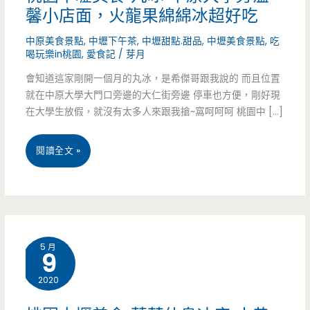
馨小店面，火龍果綿綿冰超好吃
中原美食景點
,
中壢下午茶
,
中壢甜點.甜品
,
中壢美食景點
,
吃
喝玩樂in桃園
,
愛食記
/
芽月
會知道這家剛開一個月的丸冰，是希傑哥跟我說的 而且位置
就在中原大學大門口旁邊的大仁街旁邊 停車也方便，剛好現
在大學生放假，就沒有太多人來跟我搶~窩呵呵呵 桃園中 […]
桃
閱讀全文 »
園
中
壢
5 月
9
美
2020
食-
丸