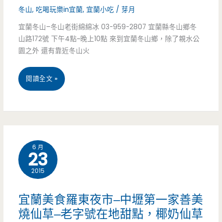
外
攤
遵
冬山
,
吃喝玩樂in宜蘭
,
宜蘭小吃
/
芽月
拍
車，
宜蘭冬山–冬山老街綿綿冰 03-959-2807 宜蘭縣冬山鄉冬
循
山路172號 下午4點~晚上10點 來到宜蘭冬山鄉，除了親水公
在
古
園之外 還有靠近冬山火
地
法
宜
閱讀全文 »
人
老
蘭
的
滋
冬
下
味，
山
午
30
6 月
23
–
茶
元
2015
冬
豆
山
花
宜蘭美食羅東夜市–中壢第一家善美
老
燒仙草–老字號在地甜點，椰奶仙草
料