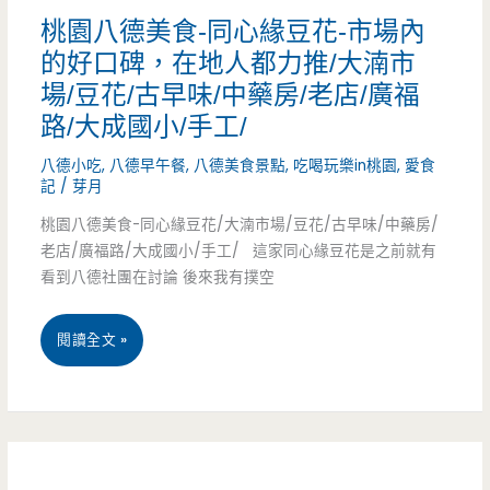
小
傳
桃園八德美食-同心緣豆花-市場內
的好口碑，在地人都力推/大湳市
牧
好
場/豆花/古早味/中藥房/老店/廣福
童
幾
路/大成國小/手工/
豆
年
八德小吃
,
八德早午餐
,
八德美食景點
,
吃喝玩樂in桃園
,
愛食
花-
記
/
芽月
桃園八德美食-同心緣豆花/大湳市場/豆花/古早味/中藥房/
純
老店/廣福路/大成國小/手工/ 這家同心緣豆花是之前就有
手
看到八德社團在討論 後來我有撲空
工
桃
閱讀全文 »
製
園
作
八
古
德
早