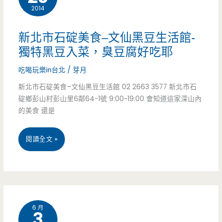
2014
星
–
新北市石碇美食–文仙黑豆生活館-
叭
獨特黑豆入菜，臭豆腐好吃耶
哩
吃喝玩樂in台北
/
芽月
莎
新北市石碇美食–文仙黑豆生活館 02 2663 3577 新北市石
碇鄉彭山村彭山里6鄰64-1號 9:00~19:00 會知道這家深山內
豆
的美食 還是
花
新
閱讀全文 »
–
北
傳
市
統
石
美
6 月
3
碇
味