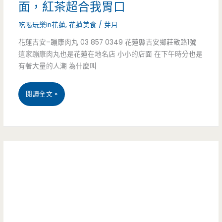
市
面，紅茶超合我胃口
老
–
吃喝玩樂in花蓮
,
花蓮美食
/
芽月
街
中
花蓮吉安–蹦康肉丸 03 857 0349 花蓮縣吉安鄉莊敬路1號
冰
這家蹦康肉丸也是花蓮在地名店 小小的店面 在下午時分也是
壢
有著大量的人潮 為什麼叫
品
第
超
花
閱讀全文 »
一
熱
蓮
家
門
美
善
食
美
–
燒
蹦
仙
康
草