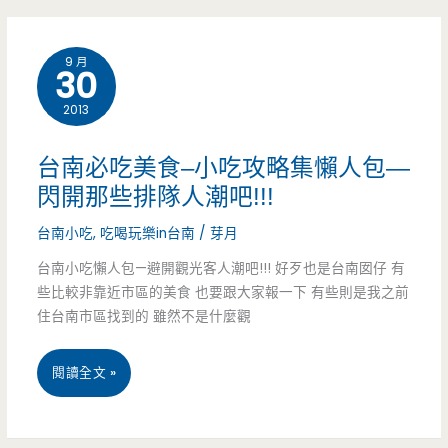
細
楊
夠
9 月
30
記
味，
2013
泉
杏
水
仁
台南必吃美食–小吃攻略集懶人包—
豆
閃開那些排隊人潮吧!!!
茶
漿
台南小吃
,
吃喝玩樂in台南
/
芽月
香
–
台南小吃懶人包—避開觀光客人潮吧!!! 好歹也是台南囡仔 有
醇
些比較非靠近市區的美食 也要跟大家報一下 有些則是我之前
泉
美
住台南市區找到的 雖然不是什麼觀
水
味
台
閱讀全文 »
打
南
造
必