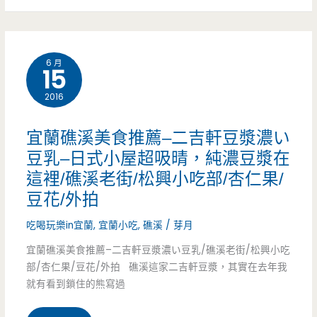
口
手
碑，
工/
6 月
在
15
豆
地
2016
花/
人
湯
宜蘭礁溪美食推薦–二吉軒豆漿濃い
都
豆乳–日式小屋超吸晴，純濃豆漿在
圓/
這裡/礁溪老街/松興小吃部/杏仁果/
力
甜
豆花/外拍
推/
酒
吃喝玩樂in宜蘭
,
宜蘭小吃
,
礁溪
/
芽月
大
釀/
宜蘭礁溪美食推薦–二吉軒豆漿濃い豆乳/礁溪老街/松興小吃
湳
古
部/杏仁果/豆花/外拍 礁溪這家二吉軒豆漿，其實在去年我
就有看到鎖住的熊寫過
市
早
場/