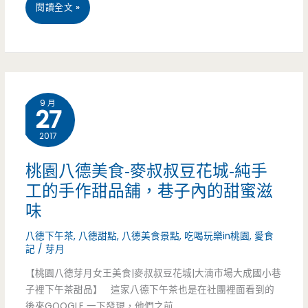
桃
閱讀全文 »
小
園
舖-
平
傳
鎮
統
9 月
27
美
市
2017
食-
場
濃
桃園八德美食-麥叔叔豆花城-純手
旁
工的手作甜品舖，巷子內的甜蜜滋
漾
的
味
豆
客
八德下午茶
,
八德甜點
,
八德美食景點
,
吃喝玩樂in桃園
,
愛食
乳
記
/
芽月
家
坊-
【桃園八德芽月女王美食|麥叔叔豆花城|大湳市場大成國小巷
古
子裡下午茶甜品】 這家八德下午茶也是在社團裡面看到的
和
後來GOOGLE 一下發現，他們之前