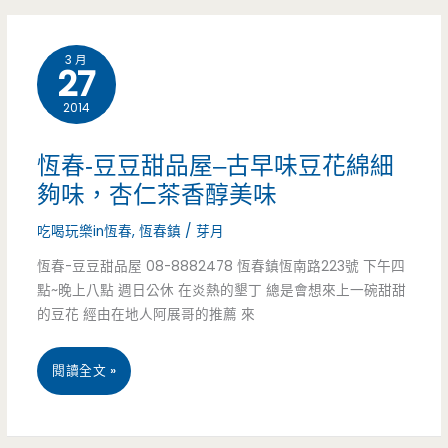
的
3 月
宜
27
蘭
2014
碗
恆春-豆豆甜品屋–古早味豆花綿細
粿，
夠味，杏仁茶香醇美味
還
吃喝玩樂in恆春
,
恆春鎮
/
芽月
有
恆春-豆豆甜品屋 08-8882478 恆春鎮恆南路223號 下午四
點~晚上八點 週日公休 在炎熱的墾丁 總是會想來上一碗甜甜
綿
的豆花 經由在地人阿展哥的推薦 來
密
恆
閱讀全文 »
的
春-
豆
豆