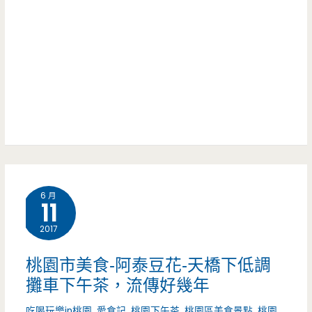
城-
超
純
濃
手
豆
工
乳
的
好
手
好
作
喝
6 月
甜
11
呀!!!
品
2017
舖，
桃園市美食-阿泰豆花-天橋下低調
巷
攤車下午茶，流傳好幾年
子
吃喝玩樂in桃園
,
愛食記
,
桃園下午茶
,
桃園區美食景點
,
桃園