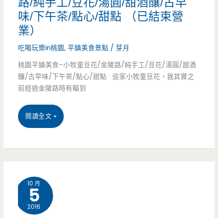
路/純手工/豆花/湯圓/甜酒釀/古早
花-
味/下午茶/點心/甜點 （已結束營
天
業）
橋
吃喝玩樂in桃園
,
平鎮美食景點
/
芽月
下
桃園平鎮美食–小牧童豆花/金陵路/純手工/豆花/湯圓/甜酒
釀/古早味/下午茶/點心/甜點 這家小牧童豆花，我其實之
低
前經過金陵路時有瞄到
調
桃
閱讀全文 »
攤
園
車
平
下
鎮
午
10 月
5
美
茶，
2016
食-
流