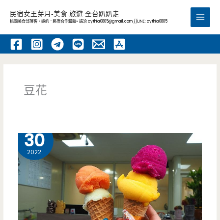
跳
民宿女王芽月-美食.旅遊.全台趴趴走
至
桃園美食部落客，邀約 -民宿合作體驗~ 請洽
cythia0805@gmail.com
//LINE: cythia0805
Main
主
要
Men
內
容
豆花
7 月
30
2022