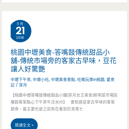
飲
滋
品
味，
11 月
不
21
甜
用
2018
蜜
再
蜜
桃園中壢美食-答嘴鼓傳統甜品小
跑
舖-傳統市場旁的客家古早味，豆花
讓人好驚艷
中
中壢下午茶
,
中壢小吃
,
中壢美食景點
,
吃喝玩樂in桃園
,
愛食
藥
記
/
芽月
房，
【桃園中壢答嘴鼓傳統甜品小舖|芽月女王美食|新明菜市場民
權路客家點心下午茶牛汶水IG】 會知道這家古早味的客家
補
甜食，最主要也是之前有在看到巨鳥胃七
湯
也
桃
閱讀全文 »