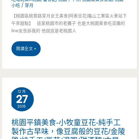
小吃
/
芽月
內
【桃園區桃鶯路芽月女王美食|阿泰豆花|龜山工業區火車站下
的
午茶甜點】 這家桃園市的老攤子 也是大桃園美食吃貨團的
line友告訴我的 他說這是老桃園人
甜
蜜
桃
閱讀全文 »
滋
園
味
市
美
12 月
27
食-
2016
阿
泰
桃園平鎮美食-小牧童豆花-純手工
製作古早味，像豆腐般的豆花/金陵
豆