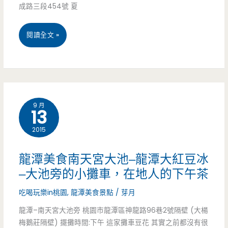
成路三段454號 夏
業）
豆
路/
漿
宜
閱讀全文 »
大
濃
蘭
成
い
冬
國
豆
山
小/
乳
9 月
13
美
手
–
2015
食
工/
日
小
龍潭美食南天宮大池–龍潭大紅豆冰
式
吃
–大池旁的小攤車，在地人的下午茶
小
–
吃喝玩樂in桃園
,
龍潭美食景點
/
芽月
屋
冰
龍潭–南天宮大池旁 桃園市龍潭區神龍路96巷2號隔壁 (大楊
超
梅鵝莊隔壁) 擺攤時間:下午 這家攤車豆花 其實之前都沒有很
點