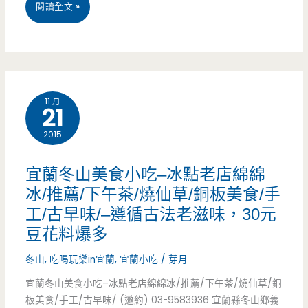
味/
宜
閱讀全文 »
豆
下
蘭
花/
午
礁
古
茶/
溪
早
11 月
點
21
美
味/
心/
2015
食
中
甜
推
宜蘭冬山美食小吃–冰點老店綿綿
藥
點
薦
冰/推薦/下午茶/燒仙草/銅板美食/手
房/
（已
工/古早味/–遵循古法老滋味，30元
–
老
豆花料爆多
結
二
店/
冬山
,
吃喝玩樂in宜蘭
,
宜蘭小吃
/
芽月
束
吉
廣
宜蘭冬山美食小吃–冰點老店綿綿冰/推薦/下午茶/燒仙草/銅
營
軒
板美食/手工/古早味/ (邀約) 03-9583936 宜蘭縣冬山鄉義
福