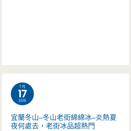
龍
仙
街/
潭
草/
松
大
銅
興
紅
板
小
豆
美
吃
冰
食/
部/
–
手
杏
大
工/
7 月
仁
池
17
古
果/
旁
2015
早
豆
的
味/
宜蘭冬山–冬山老街綿綿冰–炎熱夏
花/
小
–
夜何處去，老街冰品超熱門