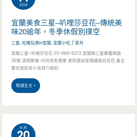
超
2014
凍
合
有
宜蘭美食三星–叭哩莎豆花–傳統美
我
創
味20逾年，冬季休假別撲空
胃
意
三星
,
吃喝玩樂in宜蘭
,
宜蘭小吃
/
芽月
口
宜蘭三星–叭哩莎豆花 03-989-5272 宜蘭縣三星鄉義興路
36號 清明節後~10月底有營業 會知道這家隱藏版的豆花 最主
要也是好友小虫哥介紹的
宜
閱讀全文 »
蘭
美
食
6 月
20
三