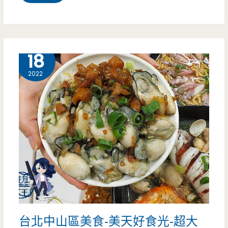
北
三
重
5 月
18
美
2022
食-
啊
母
啊
姆
鍋
燒
台北中山區美食-美天好食光-超大
麵-