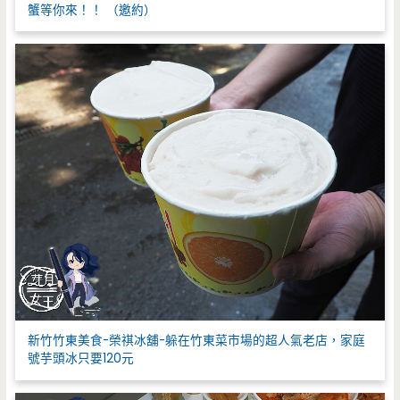
蟹等你來！！ （邀約）
新竹竹東美食-榮祺冰舖-躲在竹東菜市場的超人氣老店，家庭
號芋頭冰只要120元