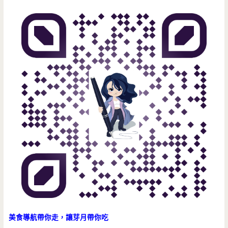
眼
小
店
舖，
蚵
仔
肉
燥
飯
好
吃
大
美食導航帶你走，讓芽月帶你吃