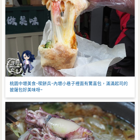
桃園中壢美食-喫餅兵-內壢小巷子裡面有驚喜包，滿滿起司的
披薩包好美味呀~