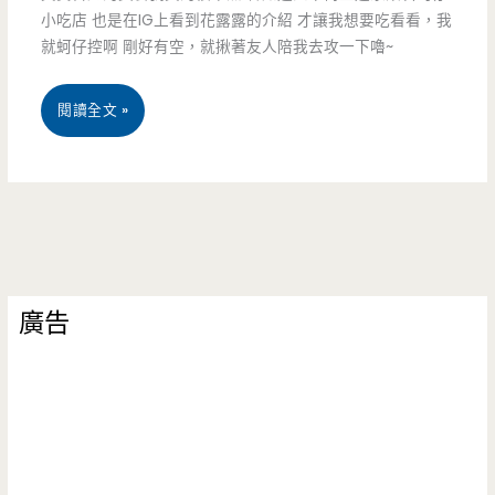
海
小吃店 也是在IG上看到花露露的介紹 才讓我想要吃看看，我
就蚵仔控啊 剛好有空，就揪著友人陪我去攻一下嚕~
鮮
意
台
閱讀全文 »
麵！！
北
中
山
區
廣告
美
食-
東
石
蚵