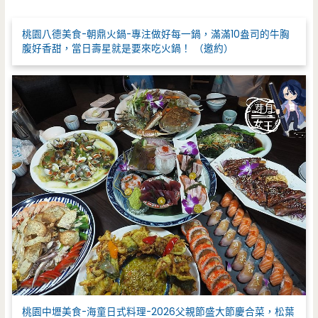
字
:
桃園八德美食-朝鼎火鍋-專注做好每一鍋，滿滿10盎司的牛胸
腹好香甜，當日壽星就是要來吃火鍋！ （邀約）
桃園中壢美食-海童日式料理-2026父親節盛大節慶合菜，松葉