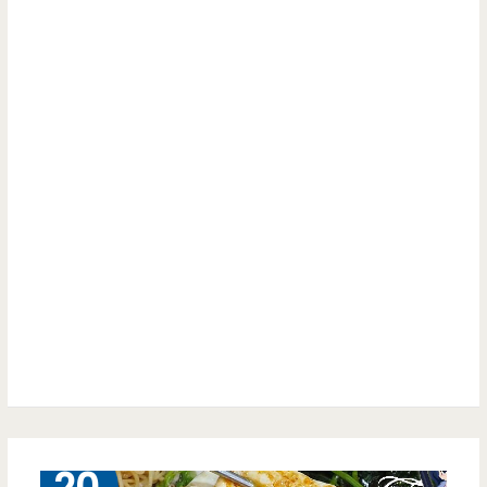
啊
美
姆
天
吃
好
的
食
超
光-
開
超
心
大
（邀
顆
約）
蚵
仔
肉
3 月