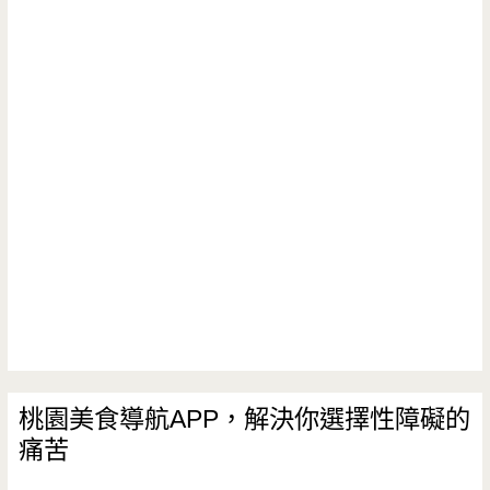
仔
小
吃
店-
四
平
商
圈
裡
不
桃園美食導航APP，解決你選擇性障礙的
痛苦
起