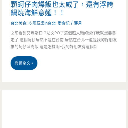
顆蚵仔肉燥飯也太威了，還有浮誇
爆
鍋燒海鮮意麵！！
炸
台北美食
,
吃喝玩樂in台北
,
愛食記
/
芽月
浮
之前看到艾瑪斯在IG貼文PO了這個超大顆的蚵仔我就想要暴
走了 這個蚵仔居然不是在台南 居然在台北~~還是我的好朋友
誇
推的蚵仔滷肉飯 這是怎樣啊~我的好朋友有這個新
的
海
台
閱讀全文 »
鮮
北
鍋
中
燒
山
麵，
區
啊
美
母
食-