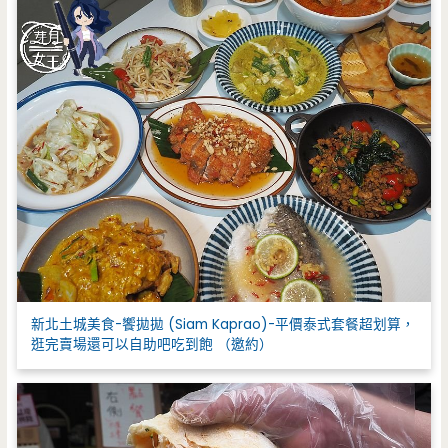
新北土城美食-饗拋拋 (Siam Kaprao)-平價泰式套餐超划算，
逛完賣場還可以自助吧吃到飽 （邀約）