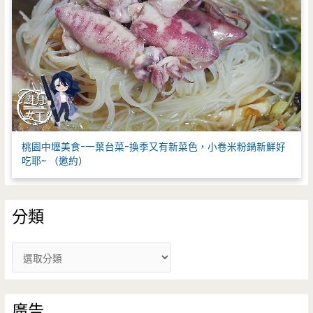
桃園中壢美食-一葉台菜-換季又有新菜色，小卷米粉鍋新鮮好
吃耶~ （邀約）
分類
分
類
廣告