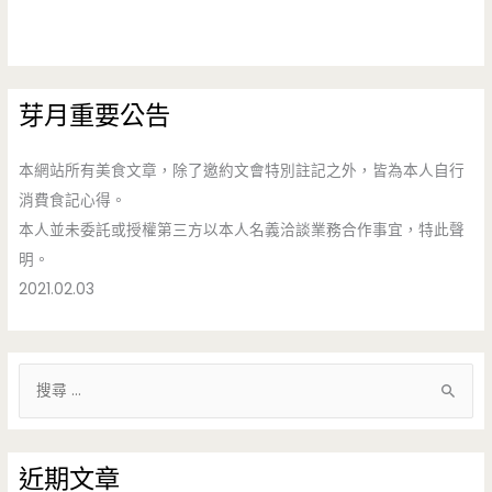
芽月重要公告
本網站所有美食文章，除了邀約文會特別註記之外，皆為本人自行
消費食記心得。
本人並未委託或授權第三方以本人名義洽談業務合作事宜，特此聲
明。
2021.02.03
搜
尋
關
鍵
近期文章