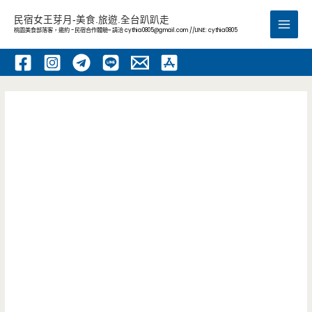
跳
民宿女王芽月-美食.旅遊.全台趴趴走
至
桃園美食部落客，邀約 -民宿合作體驗~ 請洽
cythia0805@gmail.com
//LINE: cythia0805
Main
主
要
Men
內
容