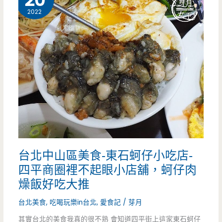
20
燥
2022
飯
也
太
威
了，
還
有
台北中山區美食-東石蚵仔小吃店-
浮
四平商圈裡不起眼小店舖，蚵仔肉
誇
燥飯好吃大推
鍋
台北美食
,
吃喝玩樂in台北
,
愛食記
/
芽月
燒
其實台北的美食我真的很不熟 會知道四平街上這家東石蚵仔