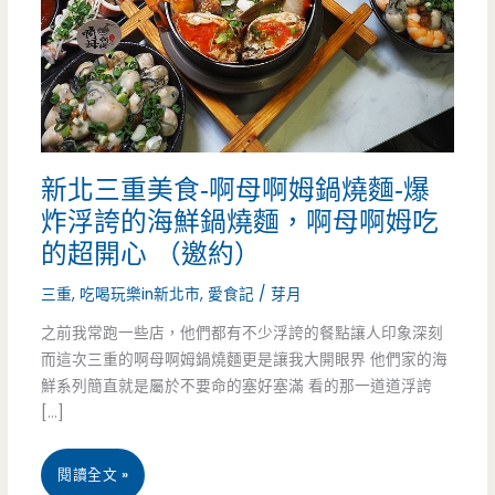
新北三重美食-啊母啊姆鍋燒麵-爆
炸浮誇的海鮮鍋燒麵，啊母啊姆吃
的超開心 （邀約）
三重
,
吃喝玩樂in新北市
,
愛食記
/
芽月
之前我常跑一些店，他們都有不少浮誇的餐點讓人印象深刻
而這次三重的啊母啊姆鍋燒麵更是讓我大開眼界 他們家的海
鮮系列簡直就是屬於不要命的塞好塞滿 看的那一道道浮誇
[…]
新
閱讀全文 »