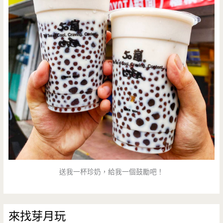
送我一杯珍奶，給我一個鼓勵吧！
來找芽月玩