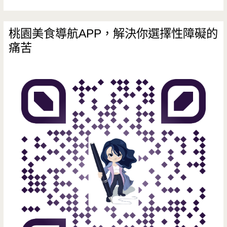
餐
館，
桃園美食導航APP，解決你選擇性障礙的
痛苦
義
大
利
麵
夠
味