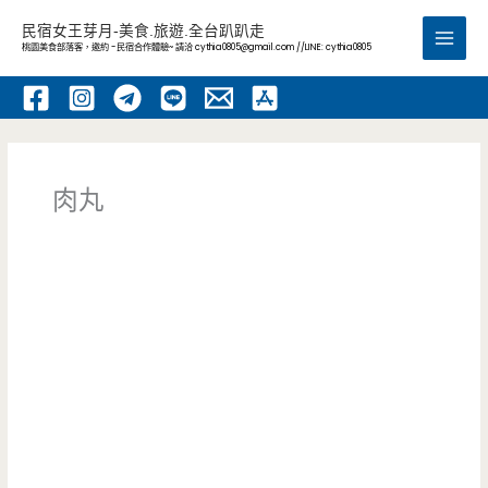
跳
民宿女王芽月-美食.旅遊.全台趴趴走
至
桃園美食部落客，邀約 -民宿合作體驗~ 請洽
cythia0805@gmail.com
//LINE: cythia0805
Main
主
要
Men
內
容
肉丸