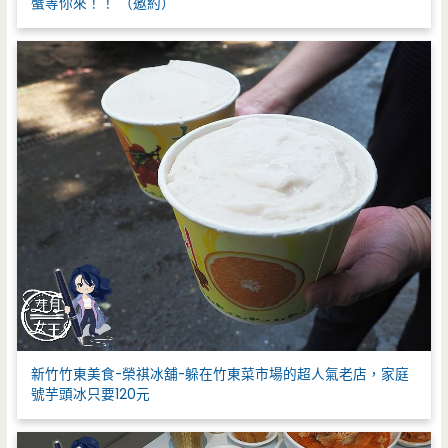
蟹等你來！！ （邀約）
新竹竹東美食-榮祺冰舖-躲在竹東菜市場的超人氣老店，家庭
號芋頭冰只要120元