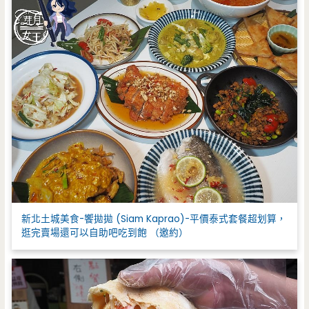
新北土城美食-饗拋拋 (Siam Kaprao)-平價泰式套餐超划算，
逛完賣場還可以自助吧吃到飽 （邀約）