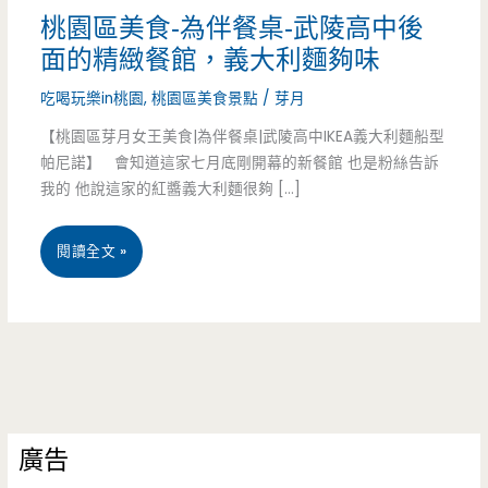
桃園區美食-為伴餐桌-武陵高中後
面的精緻餐館，義大利麵夠味
吃喝玩樂in桃園
,
桃園區美食景點
/
芽月
【桃園區芽月女王美食|為伴餐桌|武陵高中IKEA義大利麵船型
帕尼諾】 會知道這家七月底剛開幕的新餐館 也是粉絲告訴
我的 他說這家的紅醬義大利麵很夠 […]
桃
閱讀全文 »
園
區
美
食-
廣告
為