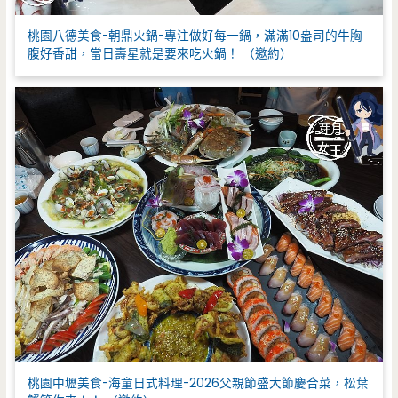
桃園八德美食-朝鼎火鍋-專注做好每一鍋，滿滿10盎司的牛胸
腹好香甜，當日壽星就是要來吃火鍋！ （邀約）
桃園中壢美食-海童日式料理-2026父親節盛大節慶合菜，松葉