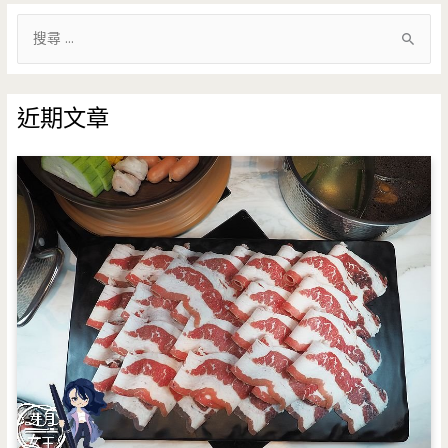
搜
尋
關
鍵
近期文章
字
: