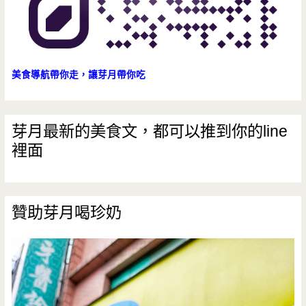
美食導航帶你走，讓芽月帶你吃
芽月最新的美食文，都可以推到你的line
裡面
贊助芽月喝珍奶