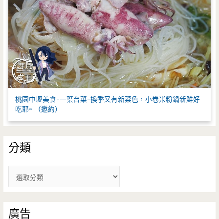
桃園中壢美食-一葉台菜-換季又有新菜色，小卷米粉鍋新鮮好
吃耶~ （邀約）
分類
分
類
廣告