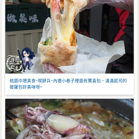
桃園中壢美食-喫餅兵-內壢小巷子裡面有驚喜包，滿滿起司的
披薩包好美味呀~