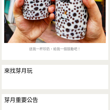
送我一杯珍奶，給我一個鼓勵吧！
來找芽月玩
芽月重要公告