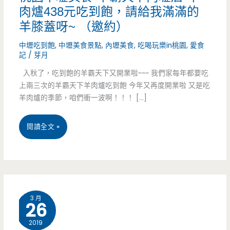
肉爐438元吃到飽，請給我滿滿的
羊膝蓋呀~ （邀約）
中壢吃到飽
,
中壢美食景點
,
內壢美食
,
吃喝玩樂in桃園
,
愛食
記
/
芽月
入秋了，吃到飽的羊霸天下又開業啦~~~ 我們家每年都要吃
上兩三次的羊霸天下羊肉爐吃到飽 今年又再度開業啦 又是吃
羊肉爐的季節，咱們衝一波啊！！！ […]
桃
閱讀全文 »
園
中
壢
3 月
26
美
2019
食-