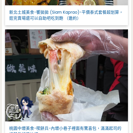
新北土城美食-饗拋拋 (Siam Kaprao)-平價泰式套餐超划算，
逛完賣場還可以自助吧吃到飽 （邀約）
桃園中壢美食-喫餅兵-內壢小巷子裡面有驚喜包，滿滿起司的