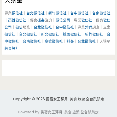
天狼星
專業
徵信社
｜
台北徵信社
｜
新竹徵信社
｜
台中徵信社
｜
台南徵信社
｜
高雄徵信社
｜優良
抓姦
諮詢｜
徵信公司
｜專業
徵信社
｜優良
徵信
公司
｜
徵信
服務｜
台北徵信社
｜
台中徵信社
｜專業
外遇
調查｜立案
徵信社
｜
台北徵信社
｜
新北徵信社
｜
桃園徵信社
｜
新竹徵信社
｜
台
中徵信社
｜
台南徵信社
｜
高雄徵信社
｜
抓姦
｜
台北徵信社
｜天狼星
網頁設計
Copyright © 2026 民宿女王芽月-美食.旅遊.全台趴趴走
Powered by 民宿女王芽月-美食.旅遊.全台趴趴走