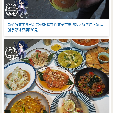
新竹竹東美食-榮祺冰舖-躲在竹東菜市場的超人氣老店，家庭
號芋頭冰只要120元