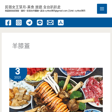
跳
民宿女王芽月-美食.旅遊.全台趴趴走
至
桃園美食部落客，邀約 -民宿合作體驗~ 請洽
cythia0805@gmail.com
//LINE: cythia0805
Main
主
要
Men
內
容
羊膝蓋
10 月
3
2021