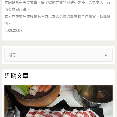
本網站所有美食文章，除了邀約文會特別註記之外，皆為本人自行
消費食記心得。
本人並未委託或授權第三方以本人名義洽談業務合作事宜，特此聲
明。
2021.02.03
搜
尋
關
鍵
近期文章
字
: