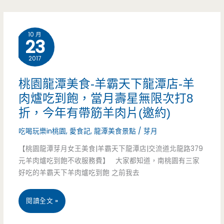
名
蓋
的
呀
10 月
排
23
~
隊
2017
（邀
美
約）
桃園龍潭美食-羊霸天下龍潭店-羊
食
肉爐吃到飽，當月壽星無限次打8
折，今年有帶筋羊肉片(邀約)
吃
吃喝玩樂in桃園
,
愛食記
,
龍潭美食景點
/
芽月
到
【桃園龍潭芽月女王美食|羊霸天下龍潭店|交流道北龍路379
飽，
元羊肉爐吃到飽不收服務費】 大家都知道，南桃園有三家
排
好吃的羊霸天下羊肉爐吃到飽 之前我去
再
桃
閱讀全文 »
久
園