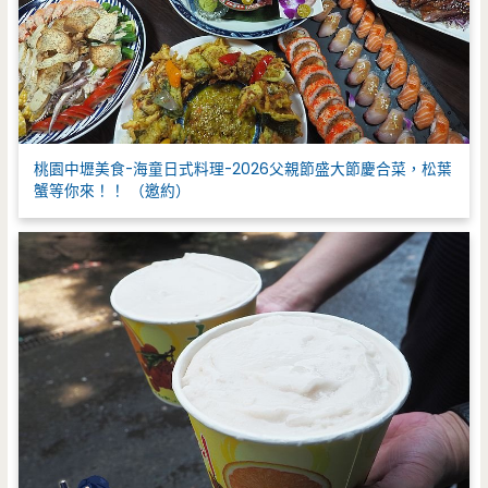
桃園中壢美食-海童日式料理-2026父親節盛大節慶合菜，松葉
蟹等你來！！ （邀約）