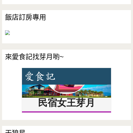
飯店訂房專用
來愛食記找芽月喲~