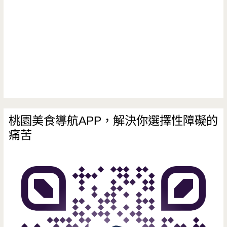
肉
爐
吃
到
飽，
當
桃園美食導航APP，解決你選擇性障礙的
痛苦
月
壽
星
無
限