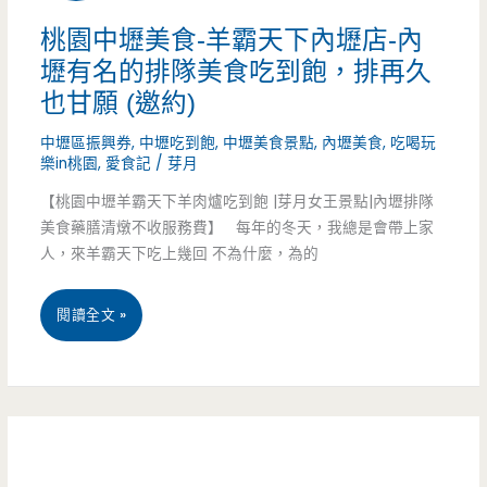
羊
桃園中壢美食-羊霸天下內壢店-內
壢有名的排隊美食吃到飽，排再久
霸
也甘願 (邀約)
天
中壢區振興券
,
中壢吃到飽
,
中壢美食景點
,
內壢美食
,
吃喝玩
下
樂in桃園
,
愛食記
/
芽月
內
【桃園中壢羊霸天下羊肉爐吃到飽 |芽月女王景點|內壢排隊
美食藥膳清燉不收服務費】 每年的冬天，我總是會帶上家
壢
人，來羊霸天下吃上幾回 不為什麼，為的
店-
桃
閱讀全文 »
羊
園
肉
中
爐
壢
438
美
元