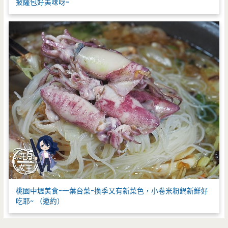
披薩包好美味呀~
桃園中壢美食-一葉台菜-換季又有新菜色，小卷米粉鍋新鮮好
吃耶~ （邀約）