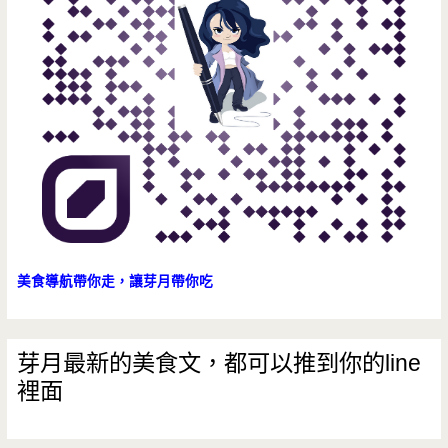
次
打
8
折，
今
年
有
帶
美食導航帶你走，讓芽月帶你吃
筋
羊
芽月最新的美食文，都可以推到你的line
裡面
肉
片