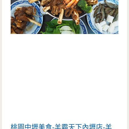
桃園中壢美食-羊霸天下內壢店-羊