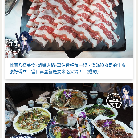
桃園八德美食-朝鼎火鍋-專注做好每一鍋，滿滿10盎司的牛胸
腹好香甜，當日壽星就是要來吃火鍋！ （邀約）