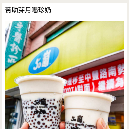
(邀
贊助芽月喝珍奶
約)